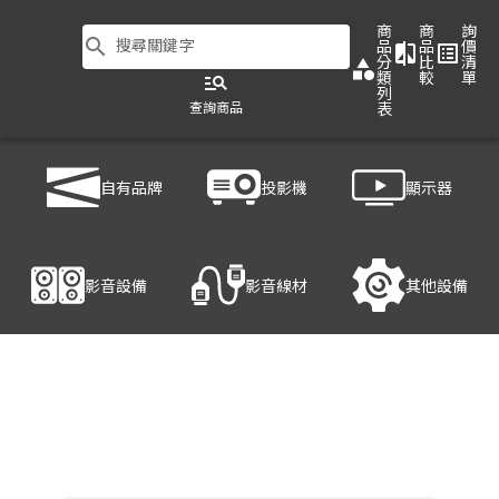
商
商
詢
search
搜尋關鍵字
品
品
價
compare
list_alt
分
比
清
category
類
較
單
manage_search
列
查詢商品
表
商品列表
/
影音設備
/
影音處理設備
/
HANWELL 捍衛科技 VAH-202
自有品牌
投影機
顯示器
產品細節
影音設備
影音線材
其他設備