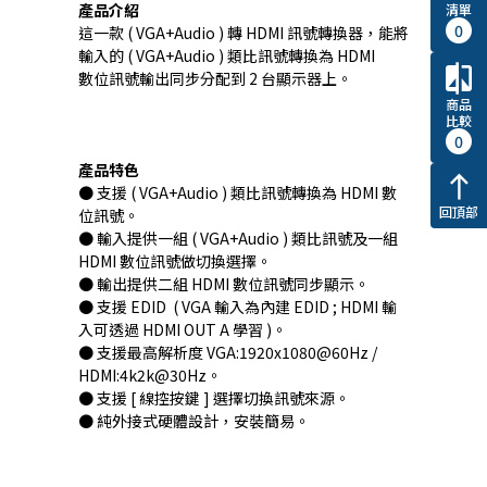
產品介紹
清單
0
這一款 ( VGA+Audio ) 轉 HDMI 訊號轉換器，能將
輸入的 ( VGA+Audio ) 類比訊號轉換為 HDMI
compare
數位訊號輸出同步分配到 2 台顯示器上。
商品
比較
0
產品特色
north
● 支援 ( VGA+Audio ) 類比訊號轉換為 HDMI 數
回頂部
位訊號。
● 輸入提供一組 ( VGA+Audio ) 類比訊號及一組
HDMI 數位訊號做切換選擇。
● 輸出提供二組 HDMI 數位訊號同步顯示。
● 支援 EDID ( VGA 輸入為內建 EDID ; HDMI 輸
入可透過 HDMI OUT A 學習 )。
● 支援最高解析度 VGA:1920x1080@60Hz /
HDMI:4k2k@30Hz。
● 支援 [ 線控按鍵 ] 選擇切換訊號來源。
● 純外接式硬體設計，安裝簡易。