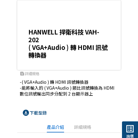
HANWELL 捍衛科技 VAH-
202
( VGA+Audio ) 轉 HDMI 訊號
轉換器
詳細規格
feed
-( VGA+Audio ) 轉 HDMI 訊號轉換器

-能將輸入的 ( VGA+Audio ) 類比訊號轉換為 HDMI 
數位訊號輸出同步分配到 2 台顯示器上
download_for_offline
下載型錄
list_alt
產品介紹
詳細規格
詢價