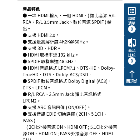
產品特色
list_alt
● 一埠 HDMI 輸入，一組 HDMI、( 類比音源 R/L
詢價
RCA、R/L 3.5mm Jack、數位音源 SPDIF ) 輸
清單
出。
0
● 支援 HDMI 2.0。
compare
● 支援最高解析度 4K2K@60Hz。
● 支援 3D、HDR。
商品
● HDMI 取樣率達 192 kHz。
比較
0
● SPDIF 取樣率達 48 kHz。
● HDMI 音訊格式 LPCM7.1、DTS-HD、Dolby-
north
TrueHD、DTS、Dobly-AC3/DSD。
● SPDIF 數位音訊格式 Dolby Digital (AC3)、
回頂部
DTS、LPCM。
● R/L RCA、3.5mm Jack 類比音訊格式
LPCM2。
● 支援 ARC 音訊回傳 ( ON/OFF )。
● 支援音訊 EDID 切換選擇 ( 2CH、5.1CH、
PASS )。
( 2CH:外接音源 ON、HDMI OFF ; 5.1CH: 外接音
源 ON、HDMI ON ; PASS:外接音源 OFF、HDMI