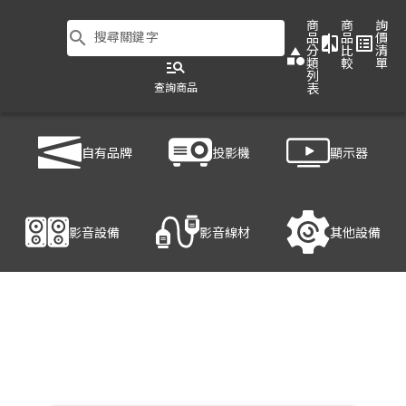
商
商
詢
search
搜尋關鍵字
品
品
價
compare
list_alt
分
比
清
category
類
較
單
manage_search
列
查詢商品
表
商品列表
/
影音設備
/
影音處理設備
/
HANWELL 捍衛科技 HCS-101K2P
自有品牌
投影機
顯示器
產品細節
影音設備
影音線材
其他設備