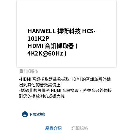
HANWELL 捍衛科技 HCS-
101K2P
HDMI 音訊擷取器 (
4K2K@60Hz )
詳細規格
feed
-HDMI 音訊擷取器能夠擷取 HDMI 的音訊並額外輸
出到其他的音效設備上

-透過此款設備將 HDMI 音訊擷取，將聲音另外連接
download_for_offline
下載型錄
產品介紹
詳細規格