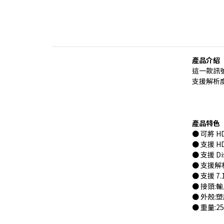
產品介紹
這一款訊號轉
支援解析度
產品特色
● 可將 H
● 支援 HD
● 支援 Dis
● 支援解析
● 支援 7
● 接頭:輸入 
● 外殼:塑
● 重量:2