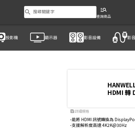
manage_search
search
搜尋關鍵字
查詢商品
投影機
顯示器
影音設備
影
技 HDP100
HANWEL
HDMI 轉 
詳細規格
feed
-能將 HDMI 訊號轉換為 Display
-支援解析度高達 4K2K@30Hz