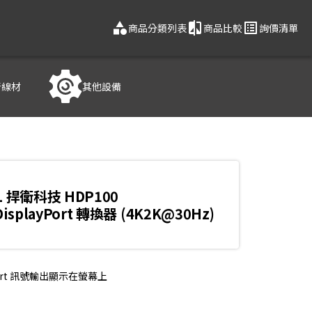
category
compare
list_alt
商品分類列表
商品比較
詢價清單
音線材
其他設備
L 捍衛科技 HDP100
DisplayPort 轉換器 (4K2K@30Hz)
Port 訊號輸出顯示在螢幕上
