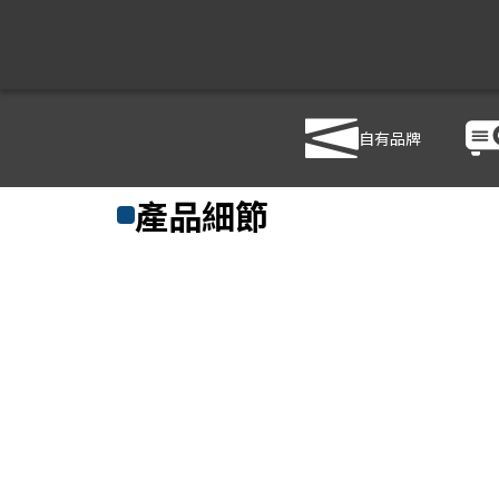
自有品牌
商品列表
/
影音設備
/
影音處理設備
/
HANWELL 捍衛科
產品細節