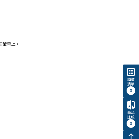
顯示在螢幕上，
list_alt
詢價
清單
0
compare
商品
比較
0
north