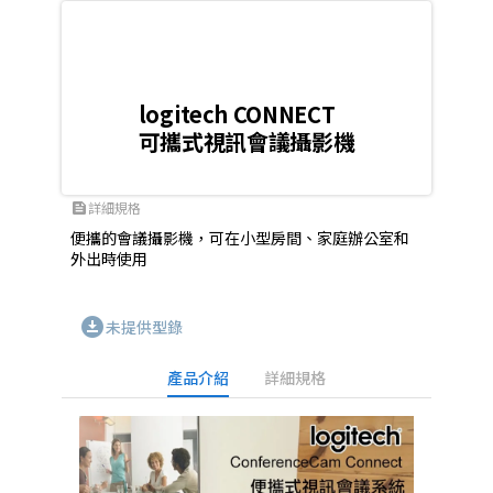
logitech CONNECT
可攜式視訊會議攝影機
詳細規格
feed
便攜的會議攝影機，可在小型房間、家庭辦公室和
外出時使用
download_for_offline
未提供型錄
產品介紹
詳細規格