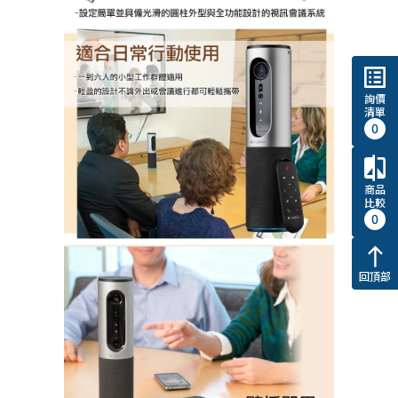
list_alt
詢價
清單
0
compare
商品
比較
0
north
回頂部