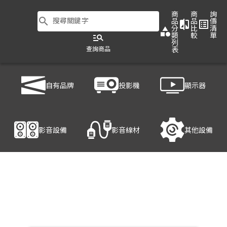
商
商
詢
search
搜尋關鍵字
品
品
價
compare
list_alt
分
比
清
category
類
較
單
manage_search
列
查詢商品
表
商品列表
/
影音設備
/
視訊/直錄播系統
/
logitech CONNECT
自有品牌
投影機
顯示器
產品細節
影音設備
影音線材
其他設備