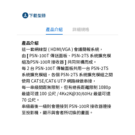
download_for_offline
下載型錄
產品介紹
詳細規格
產品介紹
這一套網線型 ( HDMI/VGA ) 會議簡報系統，
由
[
PSN-100T 傳送面板、PSN-2TS 系統擴充模
組及PSN-100R 接收器
]
共同架構而成。
每 2 台 PSN-100T 傳輸面板共用一台 PSN-2TS
系統擴充模組，各個 PSN-2TS 系統擴充模組之間
使用 CAT5E/CAT6 UTP 網路線做串接，
每一串級間距無限制，但有總長距離限制 1080p
最遠可達 100 公尺 / 4Kx2K@30/60Hz 最遠可達
70 公尺。
串級最後一級則會連接到 PSN-100R 接收器連接
至投影機，顯示與會者所切換的畫面。