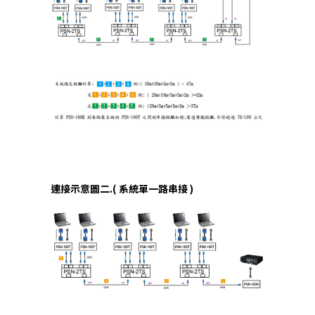
連接示意圖二.( 系統單一路串接 )