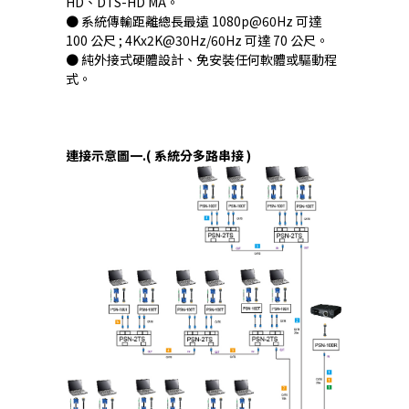
HD、DTS-HD MA。
● 系統傳輸距離總長最遠 1080p@60Hz 可達
100 公尺 ; 4Kx2K@30Hz/60Hz 可達 70 公尺。
● 純外接式硬體設計、免安裝任何軟體或驅動程
式。
連接示意圖一.( 系統分多路串接 )