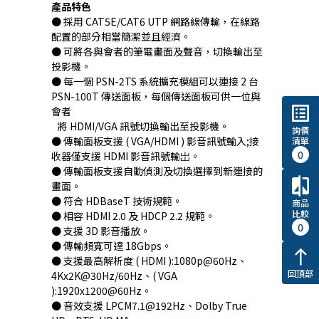
產品特色
● 採用 CAT5E/CAT6 UTP 網路線傳輸，在線路
配置的部分相當簡潔並且經濟。
● 可將各與會者的筆電畫面及聲音，切換輸出至
投影機。
● 每一個 PSN-2TS 系統擴充模組可以連接 2 台
PSN-100T 傳送面板，每個傳送面板可供一位與
list_alt
會者
將 HDMI/VGA 訊號切換輸出至投影機。
詢價
● 傳輸面板支援 ( VGA/HDMI ) 影音訊號輸入;接
清單
0
收器僅支援 HDMI 影音訊號輸岀。
● 傳輸面板支援自動偵測及切換選擇到新連接的
compare
畫面。
● 符合 HDBaseT 技術規範。
商品
比較
● 相容 HDMI 2.0 及 HDCP 2.2 規範。
0
● 支援 3D 影音播放。
● 傳輸頻寬可達 18Gbps。
north
● 支援最高解析度 ( HDMI ):1080p@60Hz、
回頂部
4Kx2K@30Hz/60Hz、( VGA
):1920x1200@60Hz。
● 音效支援 LPCM7.1@192Hz、Dolby True