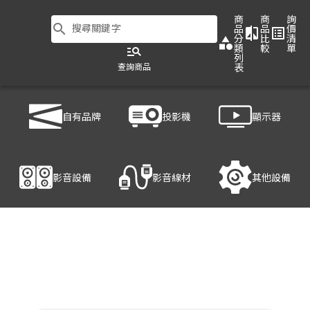
商
商
詢
search
搜尋關鍵字
品
品
價
compare
list_alt
分
比
清
category
類
較
單
manage_search
列
查詢商品
表
商品列表
/
影音設備
/
影音處理設備
/
HANWELL 捍衛科技 PSN-100
自有品牌
投影機
顯示器
產品細節
影音設備
影音線材
其他設備