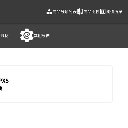
category
compare
list_alt
商品分類列表
商品比較
詢價清單
音線材
其他設備
PX5
機