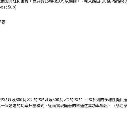
難。總共有15種模式可以選擇。 - 輸入路由(Dual/Parallel/Sin
ost Sub)
陣容
瓦X2的PX8以及800瓦×2 的PX5以及500瓦×2的PX3* 。PX系列的多
一個通道的功率升壓模式，從而實現顯著的單通道高功率輸出。（請注意