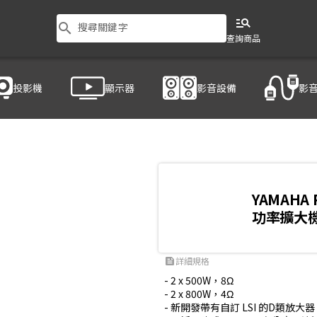
manage_search
search
搜尋關鍵字
查詢商品
投影機
顯示器
影音設備
影
YAMAHA 
功率擴大
詳細規格
feed
- 2 x 500W，8Ω

- 2 x 800W，4Ω

- 新開發帶有自訂 LSI 的D類放大器
