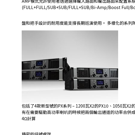
AMP模式允許使用者透過選擇輸入路由和輸出路由來配置系統而沒有任何困
(FULL+FULL/SUB+SUB/FULL+SUB/Bi-Amp/Boost Full/Bo
盤和把手設計的耐用度能支撐長期巡演使用。 多樣化的系列
包括了4款新型號的PX系列 – 1200瓦X2的PX10、1050
有在需要驅動高功率喇叭的時候把兩個輸出通道的功率合併成
4Ω計算
精密的訊號處理