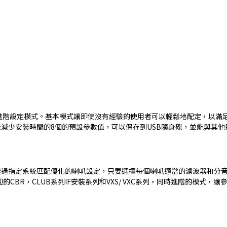
進階設定模式。基本模式讓即使沒有經驗的使用者可以輕鬆地配定，以滿
減少安裝時間的8個的預設參數值，可以保存到USB隨身碟，並能與其他
過指定系統匹配優化的喇叭設定，只要選擇每個喇叭適當的濾波器和分音
的CBR，CLUB系列IF安裝系列和VXS/ VXC系列，同時進階的模