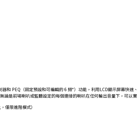
器和 PEQ（固定預設和可編輯的 6 頻*）功能，利用LCD顯示屏幕
，使用者無論是前場喇叭或監聽設定的每個連接的喇叭在任何輸出音量下，可
以上，僅限進階模式）