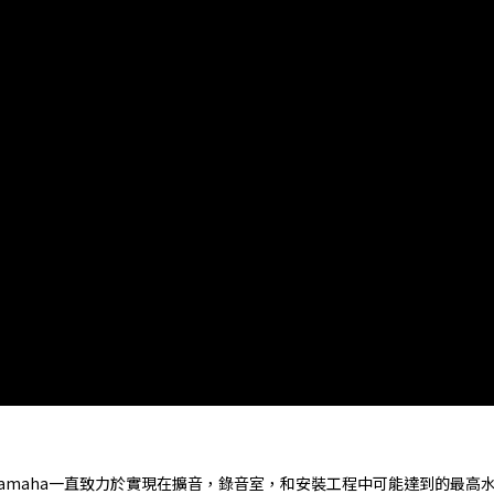
機，Yamaha一直致力於實現在擴音，錄音室，和安裝工程中可能達到的最