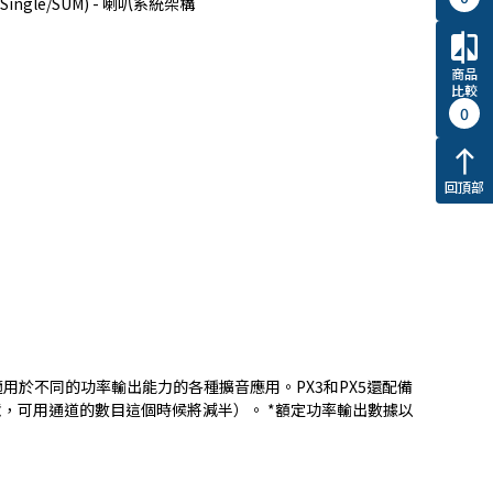
gle/SUM) - 喇叭系統架構
compare
商品
比較
0
north
回頂部
樣性提供適用於不同的功率輸出能力的各種擴音應用。PX3和PX5還配備
，可用通道的數目這個時候將減半）。 *額定功率輸出數據以