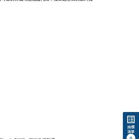
list_alt
詢價
清單
0