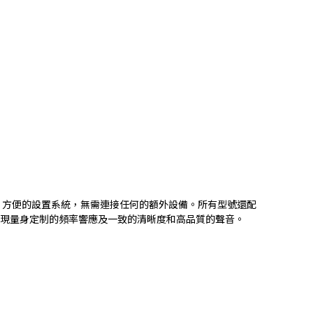
快速、方便的設置系統，無需連接任何的額外設備。所有型號還配
以實現量身定制的頻率響應及一致的清晰度和高品質的聲音。