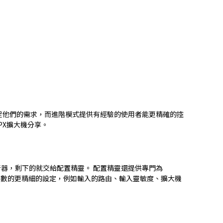
足他們的需求，而進階模式提供有經驗的使用者能更精確的控
PX擴大機分享。
器，剩下的就交給配置精靈。 配置精靈還提供專門為
式，讓參數的更精細的設定，例如輸入的路由、輸入靈敏度、擴大機