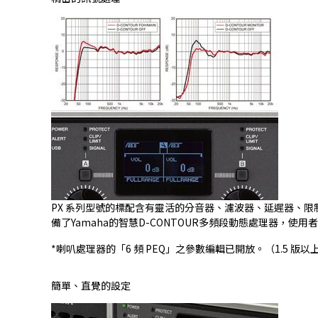
PX 系列型號的標配含有靈活的分音器、濾波器、延遲器、限制
備了Yamaha的智慧D-CONTOUR多頻段動態處理器
*喇叭處理器的「6 頻 PEQ」之參數編輯已開放。（1.5 版
簡單、直覺的設定