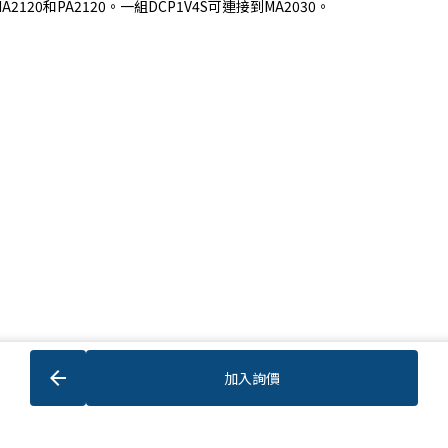
2120和PA2120。一組DCP1V4S可連接到MA2030。
arrow_back
加入詢價