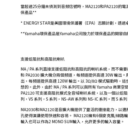
當超過25分鐘未偵測到音頻信號時，MA2120和PA2120
保產品**
* ENERGY STAR是美國環境保護署（EPA）志願計劃
**Yamaha環保產品是Yamaha公司致力於環保產品的開
支援低阻抗和高阻抗喇叭
MA / PA 系列直接支援低阻抗和高阻抗的喇叭系統，而不需
和 PA2030 擴大機分兩個頻道，每頻道提供高達 30W 輸出。用
出，每頻道提供高達 120W 輸出。以 3Ω/8Ω 模式驅動時，
想的。此外，由於 MA / PA 系列可以與所有 Yamaha
PA2120 可支援高阻抗模式全音域喇叭系統，以及一個以低阻抗
列，VS 系列，S 系列，NS-AW 系列和 NS-IC 系列。而 S 
MA2030和MA2120混音擴大機提供了靈活的連接能力，以適
孔使得演講使用快速和容易。 MA2120擁有6個麥克風/線路輸
輸入也可以作為2 MONO SUM輸入，允許更多的輸入容量。