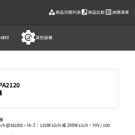
category
compare
list_alt
商品分類列表
商品比較
詢價清單
音線材
其他設備
PA2120
機
器

h @3Ω/8Ω，Hi-Z：120W x2ch 或 200W x1ch，70V / 100