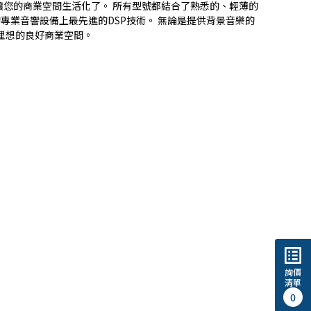
，讓您的商業空間生活化了。 所有型號都結合了熟悉的、輕薄的
有的專業音響設備上最先進的DSP技術。 無論是提供背景音樂的
造理想的良好商業空間。
list_alt
詢價
清單
0