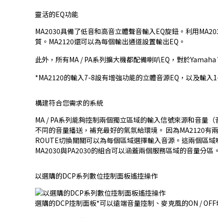
靈活的EQ功能
MA2030具備了低音和高音立體聲音輸入EQ旋鈕。利用MA
質。MA2120還可以為每個輸出通道設置輸出EQ。
此外，所有MA / PA系列擴大機都配備喇叭EQ，對於Yamaha
*MA2120的輸入7-8設有增強功能的立體音源EQ，以及輸入
構建符合您需求的系統
MA / PA系列能夠控制兩個獨立區域的輸入信號來源和音
不同的音量播送，補充最好的氣氛給環境。 因為MA2120
ROUTE切換關關可以為每個區域選擇輸入音源。這兩個區域喇
MA2030與PA2030的組合可以涵蓋兩個服務區域的音
以選購的DCP系列數位控制面板遙控操作
選購的DCP控制面板*可以遠端音量控制、麥克風的ON / O