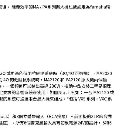
 能源效率的MA / PA系列擴大機也被認定為Yamaha環
 或更高的低阻抗喇叭系統時（3Ω/4Ω 可選擇），MA2030
4Ω 的低阻抗系統時，MA2120 和 PA2120 擴大機兩個輸
路連接時，一個頻道可以輸出高達 200W，推動中型安裝工程是很理
特定要求的音響系統來使用。如圖所示，例如：一台 MA2120 或
似的系統可通過兩台擴大機來組成。*包括 VXS 系列，VXC 系
block）和3個立體聲輸入（RCA接頭）。前面板的XLR綜合插
e插座）。所有6個麥克風輸入具有幻象電源24V的設計， 5和6