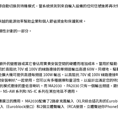
的電源自動切換到待機模式，當系統偵測到來自輸入設備的任何信號後將再次恢復。
，透過卓越的能源效率幫助企業和個人節省資金和保護氣候。
發自願性計劃的一部分。
要額外的變壓器或其它會佔用寶貴安裝空間的硬體而增加成本。當用於驅動 3Ω
於高阻抗 70V 或 100V 的線路連接的單頻道輸出高達 60W。同樣地，驅動 
這些擴大機可提供高達每頻道 100W 輸出。以高阻抗 70V 或 100V 線
 商業空間安裝喇叭*一起使用，您可以有多種選擇和靈活性，以設計出滿足您的
模式連接的重低音喇叭。而 MA2030 、PA2030 只有一個輸出頻道，類
系列，NS-AW 系列和 NS-IC 系列在某些地區不適用。
應廣泛的應用。 MA2030配備了2路麥克風輸入（XLR綜合插孔和的Euro
入（Euroblock接口）和2個立體聲輸入（RCA接頭，立體聲迷你Phon