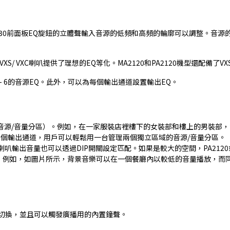
2030前面板EQ旋鈕的立體聲輸入音源的低頻和高頻的輪廓可以調整。音
 VXS/ VXC喇叭提供了理想的EQ等化。MA2120和PA2120機型還配備了
1- 6的音源EQ。此外，可以為每個輸出通道設置輸出EQ。
量（音源/音量分區）。例如，在一家服裝店裡樓下的女裝部和樓上的男裝
有兩個輸出通道，用戶可以輕鬆用一台管理兩個獨立區域的音源/音量分區。
叭輸出音量也可以透過DIP開關設定匹配。如果是較大的空間，PA2120
量分區。例如，如圖片所示，背景音樂可以在一個餐廳內以較低的音量播放，
FF切換，並且可以觸發廣播用的內置鐘聲。