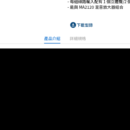
- 每組線路輸入配有 1 個立體聲/2 
- 能與 MA2120 混音放大器結合
download_for_offline
下載型錄
產品介紹
詳細規格