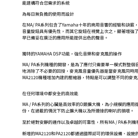
能建構符合您需求的系統
為每日無負擔的使用而設計
在MA/ PA系列包含了Yamaha十年的商用音響的經驗和
音量旋鈕具有優先性，而其它旋鈕在視覺上次之，顯著增強
早已備妥在廣泛的應用所能提供出色的聲音。
獨特的YAMAHA DSP功能，強化音樂和麥克風的操作
MA/ PA系列機種的開發，是為了應付只需要單一模式對
地消除了不必要的回授，麥克風音量優先器是當麥克風同時
MA2120機種增加內建的壓縮器，特點是可以調整不同的麥
在任何環境中都安全的高效能
MA / PA系列的心臟是高效率的D類擴大機，為小規模的
份，在過載的情況下防止擴大機以及所連接的喇叭的損壞。
至於絕對安靜的運作以及卓越的可靠性，所有MA / PA系
新增的MA2120和PA2120都通過國際認可的環保設備、設