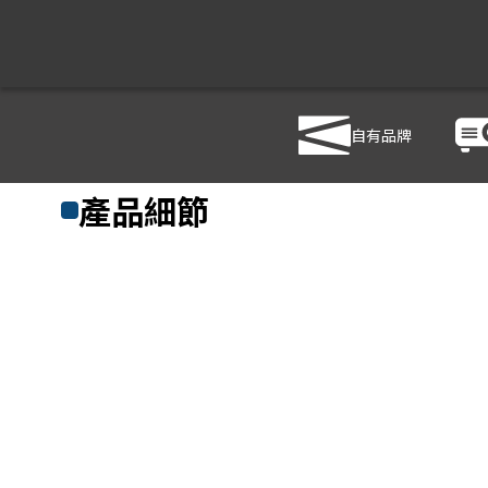
自有品牌
商品列表
/
影音設備
/
音響設備
/
YAMAHA PA2120
產品細節