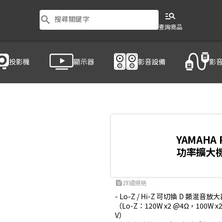
manage_search
search
搜尋關鍵字
查詢商品
投影機
顯示器
影音設備
影
YAMAHA 
功率擴大
詳細規格
feed
- Lo-Z / Hi-Z 可切換 D 類混音放大
（Lo-Z：120W x2 @4Ω，100W x2c
V）
