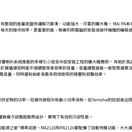
訣竅，有堅固的金屬底盤保護輕巧緊湊、功能強大、可靠的擴大機。 MA/ 
了每天的操作效率。更重要的是，無需利用電腦的安裝或操作複雜的編寫
整個音響喇叭系統推動的多樣化小型至中型安裝工程的擴大機應用。 有助於
用於廣播通知時能平順調整背景音樂的音量，音量調整器是一套智慧運算
克風音量，同時還有給麥克風多用途使用的殘響和迴聲效果。
應用提供足夠的功率，但運作過程中有最小功率消耗。從Yamaha的巡迴演
列機種無需冷卻風扇散熱設計，實現了有效的冷卻性能。
施的能源之星*標準認證。MA2120和PA2120都配備了自動待機功能，