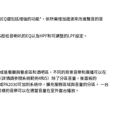
源的EQ還包括增強的功能*，依所需增加諧波來改進聲音的音
VXS超低音喇叭的EQ以及HPF和可調整的LPF設定。
部，或是餐廳與餐桌區和酒吧區，不同的背景音樂和廣播可以在
（詳情請參閱系統範例4和5）除了分區音量，後面板的
或PA2030可加到系統中，擴充服務區域與音量的分區。 一台
而同樣的音樂可以在適當音量在室外露台播放。