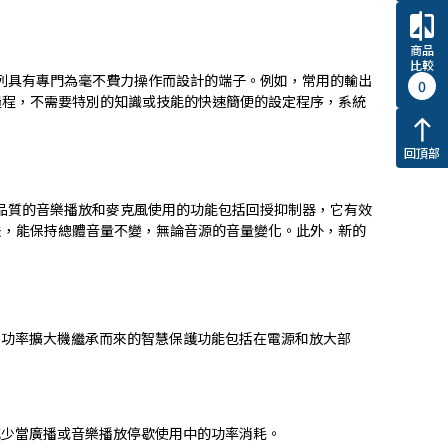
compare
商品
比較
PA系列具有專門為毫不費力操作而設計的端子。例如，常用的輸出
0
過程，不需要特別的知識或技能的快速簡便的設定程序，系統
north
回頂部
高品質的音樂播放和麥克風使用的功能包括回授抑制器，它有效
法，能保持總體音量不變，無論音源的音量變化。此外，新的
出用功率擴大機繼承而來的智慧保護功能包括在電源和放大部
大大減少當廣播或音樂播放停歇使用中的功率消耗。