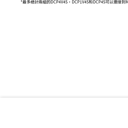
*最多總計兩組的DCP4V4S，DCP1V4S和DCP4S可以連接到MA