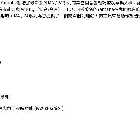
amaha新增加最新系列MA / PA系列商業空間音響輕巧型功率擴大機
供混音機能力與音源EQ（低音/高音），以及同樣著名的Yamaha在我們既
時，MA / PA系列為您提供了一個簡單但功能強大的工具來幫助你塑
)
a除外)
啟用報時功能 (PA2030a除外)