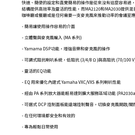
快速、簡便的設定和直覺簡易的操作是從來沒有這麼容易過，Y
結構提供高效率及靈活的性能，而MA2120和MA2030提
咖啡廳或餐廳或是任何需要一支麥克風來推動功率的會議室應用
- 簡易讓使用操作容易的介面
- 立體聲與麥克風輸入 (MA 系列)
- Yamama DSP功能，增強音樂和麥克風的操作
- 可調式阻抗喇叭系統，低阻抗 (3/4/8 Ω )與高阻抗 (70/100 V
- 靈活的EQ功能
- EQ 用來優化內建式 Yamaha VXC/VXS 系列喇叭性能
- 經由 PA 系列放大器能輕易達到擴大服務區域功能 (PA2030
- 可選式 DCP 控制面板能遠端控制聲音，切換麥克風開啟/關閉與
- 在任何環境都安全和有效的
- 專為輕鬆日常使用