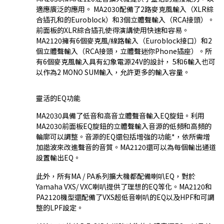
適應廣泛的應用。 MA2030配備了2路麥克風輸入（XLR綜
合插孔和的Euroblock）和3個立體聲輸入（RCA接頭）。
前面板的XLR綜合插孔使得演講使用快速和容易。
MA2120擁有6個麥克風/線路輸入（Euroblock接口）和2
個立體聲輸入（RCA接頭，立體聲迷你Phone插座）。所
有6個麥克風輸入具有幻象電源24V的設計， 5和6輸入也可
以作為2 MONO SUM輸入，允許更多的輸入容量。
靈活的EQ功能
MA2030具備了低音和高音立體聲音輸入EQ旋鈕。利用
MA2030前面板EQ旋鈕的立體聲輸入音源的低頻和高頻的
輪廓可以調整。音源的EQ還包括增強的功能*，依所需增
加諧波來改進聲音的音質。MA2120還可以為每個輸出通道
設置輸出EQ。
此外，所有MA / PA系列擴大機都配備喇叭EQ，對於
Yamaha VXS/ VXC喇叭提供了理想的EQ等化。MA2120和
PA2120機型還配備了VXS超低音喇叭的EQ以及HPF和可調
整的LPF設定。