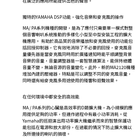
在廣泛的應用所能提供出色的聲音。
獨特的YAMAHA DSP功能，強化音樂和麥克風的操作
MA/ PA系列機種的開發，是為了應付只需要單一模式對整
個音響喇叭系統推動的多樣化小型至中型安裝工程的擴大
機應用。 有助於高品質的音樂播放和麥克風使用的功能包
括回授抑制器，它有效地消除了不必要的回授，麥克風音
量優先器是當麥克風同時用於廣播通知時能平順調整背景
音樂的音量，音量調整器是一套智慧運算法，能保持總體
音量不變，無論音源的音量變化。此外，新的MA2120機種
增加內建的壓縮器，特點是可以調整不同的麥克風音量，
同時還有給麥克風多用途使用的殘響和迴聲效果。
在任何環境中都安全的高效能
MA / PA系列的心臟是高效率的D類擴大機，為小規模的應
用提供足夠的功率，但運作過程中有最小功率消耗。從
Yamaha的巡迴演出用功率擴大機繼承而來的智慧保護功
能包括在電源和放大部份，在過載的情況下防止擴大機以
及所連接的喇叭的損壞。