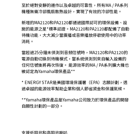
至於絕對安靜的運作以及卓越的可靠性，所有MA / PA系列
機種無需冷卻風扇散熱設計，實現了有效的冷卻性能。
新增的MA2120和PA2120都通過國際認可的環保設備、設
施的能源之星*標準認證。MA2120和PA2120都配備了自動
待機功能，大大減少當廣播或音樂播放停歇使用中的功率
消耗。
當超過25分鐘未偵測到音頻信號時，MA2120和PA2120的
電源自動切換到待機模式，當系統偵測到來自輸入設備的
任何信號後將再次恢復。 能源效率的MA / PA系列擴大機也
被認定為Yamaha環保產品**
* ENERGY STAR是美國環境保護署（EPA）志願計劃，透
過卓越的能源效率幫助企業和個人節省資金和保護氣候。
**Yamaha環保產品是Yamaha公司致力於環保產品的開發
自願性計劃的一部分。
支援低阻抗和高阻抗喇叭