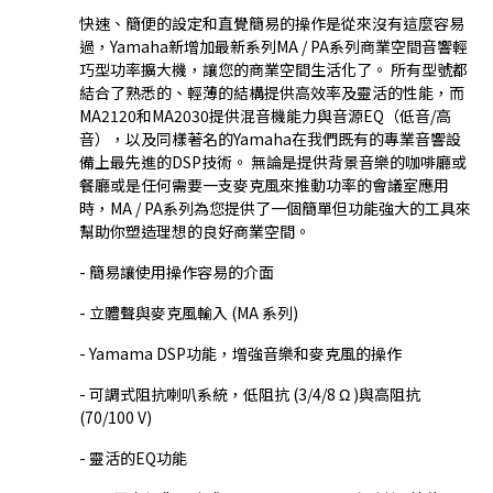
快速、簡便的設定和直覺簡易的操作是從來沒有這麼容易
過，Yamaha新增加最新系列MA / PA系列商業空間音響輕
巧型功率擴大機，讓您的商業空間生活化了。 所有型號都
結合了熟悉的、輕薄的結構提供高效率及靈活的性能，而
MA2120和MA2030提供混音機能力與音源EQ（低音/高
音），以及同樣著名的Yamaha在我們既有的專業音響設
備上最先進的DSP技術。 無論是提供背景音樂的咖啡廳或
餐廳或是任何需要一支麥克風來推動功率的會議室應用
時，MA / PA系列為您提供了一個簡單但功能強大的工具來
幫助你塑造理想的良好商業空間。
- 簡易讓使用操作容易的介面
- 立體聲與麥克風輸入 (MA 系列)
- Yamama DSP功能，增強音樂和麥克風的操作
- 可調式阻抗喇叭系統，低阻抗 (3/4/8 Ω )與高阻抗
(70/100 V)
- 靈活的EQ功能