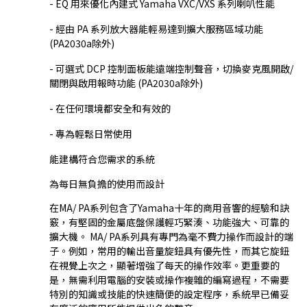
- EQ 用來優化內建式 Yamaha VXC/VXS 系列喇叭性能
- 經由 PA 系列放大器能輕易達到擴大服務區域功能
(PA2030a除外)
- 可選式 DCP 控制面板能遠端控制聲音，切換麥克風開啟/
關閉與啟用報時功能 (PA2030a除外)
- 在任何環境都安全和有效的
- 專為輕鬆日常使用
能建構符合您需求的系統
為每日無負擔的使用而設計
在MA/ PA系列包含了Yamaha十年的商用音響的經驗和訣
竅，有堅固的金屬底盤保護輕巧緊湊、功能強大、可靠的
擴大機。 MA/ PA系列具有專門為毫不費力操作而設計的端
子。例如，常用的輸出音量旋鈕具有優先性，而其它旋鈕
在視覺上次之，顯著增強了每天的操作效率。更重要的
是，無需利用電腦的安裝或操作複雜的編寫過程，不需要
特別的知識或技能的快速簡便的設定程序，系統早已備妥