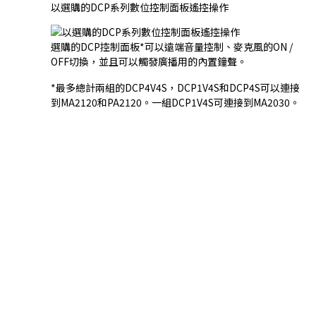
以選購的DCP系列數位控制面板遙控操作
選購的DCP控制面板*可以遠端音量控制、麥克風的ON /
OFF切換，並且可以觸發廣播用的內置鐘聲。
*最多總計兩組的DCP4V4S，DCP1V4S和DCP4S可以連接
到MA2120和PA2120。一組DCP1V4S可連接到MA2030。