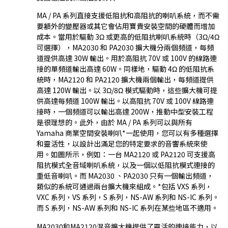
MA / PA 系列直接支援低阻抗和高阻抗的喇叭系統，而不需
要額外的變壓器或其它會佔用寶貴安裝空間的硬體而增加
成本。當用於驅動 3Ω 或更高的低阻抗喇叭系統時（3Ω/4Ω
可選擇），MA2030 和 PA2030 擴大機分兩個頻道，每頻
道提供高達 30W 輸出。用於高阻抗 70V 或 100V 的線路連
接的單頻道輸出高達 60W。同樣地，驅動 4Ω 的低阻抗系
統時，MA2120 和 PA2120 擴大機兩個輸出，每頻道提供
高達 120W 輸出。以 3Ω/8Ω 模式驅動時，這些擴大機可提
供高達每頻道 100W 輸出。以高阻抗 70V 或 100V 線路連
接時，一個頻道可以輸出高達 200W，推動中型安裝工程
是很理想的。此外，由於 MA / PA 系列可以與所有
Yamaha 商業空間安裝喇叭*一起使用，您可以有多種選擇
和靈活性，以設計出滿足您的特定要求的音響系統來使
用。如圖所示，例如：一台 MA2120 或 PA2120 可支援高
阻抗模式全音域喇叭系統，以及一個以低阻抗模式連接的
重低音喇叭。而 MA2030 、PA2030 只有一個輸出頻道，
類似的系統可通過兩台擴大機來組成。*包括 VXS 系列，
VXC 系列，VS 系列，S 系列，NS-AW 系列和 NS-IC 系列。
而 S 系列，NS-AW 系列和 NS-IC 系列在某些地區不適用。
MA2030和MA2120混音擴大機提供了靈活的連接能力，以