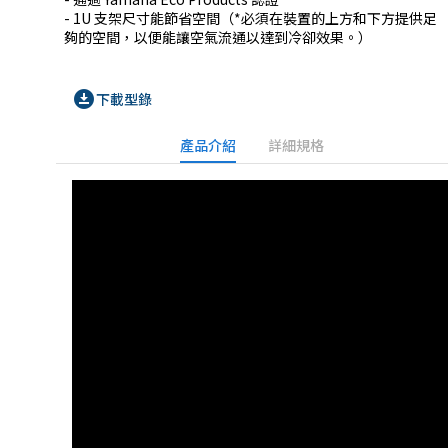
- 1U 支架尺寸能節省空間（*必須在裝置的上方和下方提供足
夠的空間，以便能讓空氣流通以達到冷卻效果。） 
download_for_offline
下載型錄
產品介紹
詳細規格