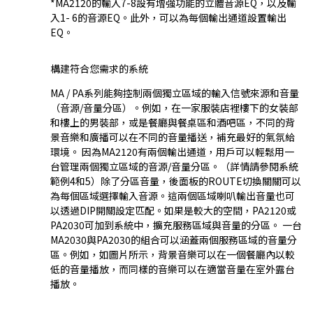
*MA2120的輸入7-8設有增強功能的立體音源EQ，以及輸
入1- 6的音源EQ。此外，可以為每個輸出通道設置輸出
EQ。
構建符合您需求的系統
MA / PA系列能夠控制兩個獨立區域的輸入信號來源和音量
（音源/音量分區）。例如，在一家服裝店裡樓下的女裝部
和樓上的男裝部，或是餐廳與餐桌區和酒吧區，不同的背
景音樂和廣播可以在不同的音量播送，補充最好的氣氛給
環境。 因為MA2120有兩個輸出通道，用戶可以輕鬆用一
台管理兩個獨立區域的音源/音量分區。（詳情請參閱系統
範例4和5）除了分區音量，後面板的ROUTE切換關關可以
為每個區域選擇輸入音源。這兩個區域喇叭輸出音量也可
以透過DIP開關設定匹配。如果是較大的空間，PA2120或
PA2030可加到系統中，擴充服務區域與音量的分區。 一台
MA2030與PA2030的組合可以涵蓋兩個服務區域的音量分
區。例如，如圖片所示，背景音樂可以在一個餐廳內以較
低的音量播放，而同樣的音樂可以在適當音量在室外露台
播放。