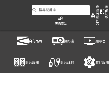
商
商
search
搜尋關鍵字
品
品
compare
分
比
category
類
較
manage_search
列
查詢商品
表
商品列表
/
影音設備
/
音響設備
/
YAMAHA PA2030a
自有品牌
投影機
顯示器
產品細節
影音設備
影音線材
其他設備