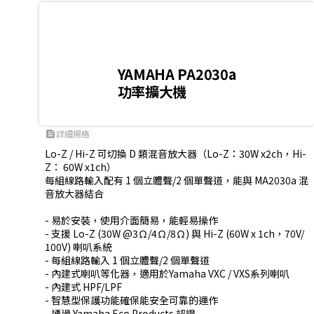
YAMAHA PA2030a
功率擴大機
詳細規格
feed
Lo-Z / Hi-Z 可切換 D 類混音放大器（Lo-Z：30W x2ch，Hi-
Z： 60W x1ch） 

每組線路輸入配有 1 個立體聲/2 個單聲道，能與 MA2030a 混
音放大器結合

- 易於安裝，使用介面簡易，能輕易操作

- 支援 Lo-Z (30W @3Ω/4Ω/8Ω) 與 Hi-Z (60W x 1ch，70V/
100V) 喇叭系統

- 每組線路輸入 1 個立體聲/2 個單聲道

- 內建式喇叭等化器，適用於Yamaha VXC / VXS系列喇叭

- 內建式 HPF/LPF

- 智慧型保護功能確保能安全可靠的運作

- 通過 Yamaha Eco Products 認證
