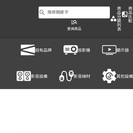
商
商
search
搜尋關鍵字
品
品
compare
分
比
category
類
較
manage_search
列
查詢商品
表
商品列表
/
影音設備
/
音響設備
/
YAMAHA CBR10
自有品牌
投影機
顯示器
產品細節
影音設備
影音線材
其他設備