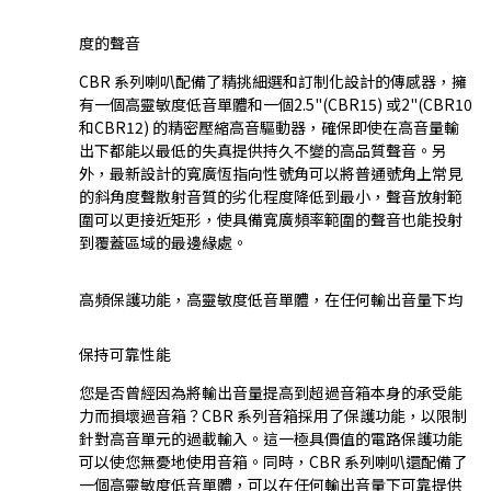
度的聲音
CBR 系列喇叭配備了精挑細選和訂制化設計的傳感器，擁
有一個高靈敏度低音單體和一個2.5"(CBR15) 或2"(CBR10
和CBR12) 的精密壓縮高音驅動器，確保即使在高音量輸
出下都能以最低的失真提供持久不變的高品質聲音。另
外，最新設計的寬廣恆指向性號角可以將普通號角上常見
的斜角度聲散射音質的劣化程度降低到最小，聲音放射範
圍可以更接近矩形，使具備寬廣頻率範圍的聲音也能投射
到覆蓋區域的最邊緣處。
高頻保護功能，高靈敏度低音單體，在任何輸出音量下均
保持可靠性能
您是否曾經因為將輸出音量提高到超過音箱本身的承受能
力而損壞過音箱？CBR 系列音箱採用了保護功能，以限制
針對高音單元的過載輸入。這一極具價值的電路保護功能
可以使您無憂地使用音箱。同時，CBR 系列喇叭還配備了
一個高靈敏度低音單體，可以在任何輸出音量下可靠提供