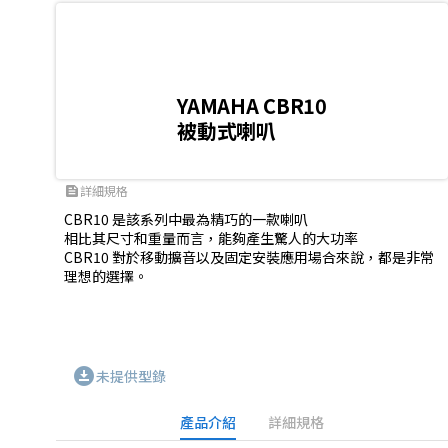
YAMAHA CBR10
被動式喇叭
詳細規格
feed
CBR10 是該系列中最為精巧的一款喇叭

相比其尺寸和重量而言，能夠產生驚人的大功率

CBR10 對於移動擴音以及固定安裝應用場合來說，都是非常
理想的選擇。

download_for_offline
未提供型錄
產品介紹
詳細規格