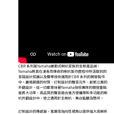
CBR 系列是Yamaha被動式喇叭家族的全新產品線，
Yamaha將其在漫長而傳奇的喇叭製作歷程中所汲取到的
音箱設計知識以及聲學技術運用於CBR 系列的開發製作
中。嚴格篩選的材質、訂制設計的聲音元件、創新立異的
外觀設計，這一切都意味著Yamaha技術團隊的開發重點
是將大功率、高品質的聲音融合進方便攜帶和多功能的喇
叭外觀設計中，使之適用於主喇叭、舞台監聽及懸吊。
訂制設計的傳感器，寬廣恆指向性號角以提供強大高解析