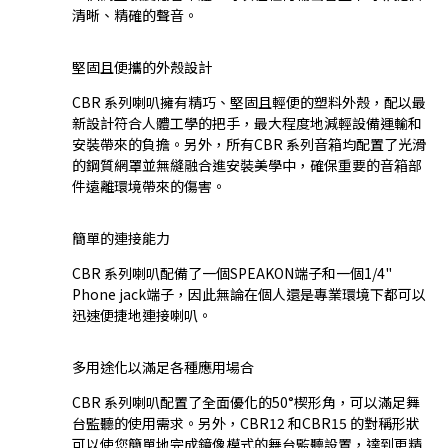
清晰、精確的聲音。
堅固且便攜的外殼設計
CBR 系列喇叭擁有精巧、堅固且輕便的塑料外殼，配以最
新設計符合人體工學的把手，最大程度地減輕設備運輸和
安裝帶來的負擔。另外，所有CBR 系列音箱均配置了光滑
的鋼質網罩並無縫融合進安裝美學中，確保重要的音箱部
件遠離環境帶來的傷害。
簡單的連接能力
CBR 系列喇叭配備了一個SPEAKON端子和一個1/4"
Phone jack端子，因此無論在個人還是專業環境下都可以
迅速便捷地連接喇叭。
多用途化以滿足各種應用場合
CBR 系列喇叭配置了全面優化的50°楔形角，可以滿足舞
台監聽的使用需求。另外，CBR12 和CBR15 的對稱形狀
可以使您簡單地完成鏡像模式的舞台監聽設置，達到更精