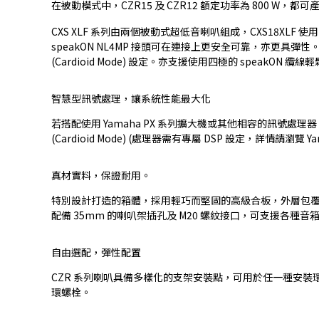
在被動模式中，CZR15 及 CZR12 額定功率為 800 W，都可
CXS XLF 系列由兩個被動式超低音喇叭組成，CXS18XLF 使
speakON NL4MP 接頭可在連接上更安全可靠，亦更具彈
(Cardioid Mode) 設定。亦支援使用四極的 speakON 纜
智慧型訊號處理，讓系統性能最大化
若搭配使用 Yamaha PX 系列擴大機或其他相容的訊號處理器
(Cardioid Mode) (處理器需有專屬 DSP 設定，詳情請瀏覽
真材實料，保證耐用。
特別設計打造的箱體，採用輕巧而堅固的高級合板，外層包覆防
配備 35mm 的喇叭架插孔及 M20 螺紋接口，可支援各種音
自由選配，彈性配置
CZR 系列喇叭具備多樣化的支架安裝點，可用於任一種安裝環境中
環螺栓。