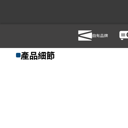
自有品牌
商品列表
/
影音設備
/
音響設備
/
YAMAHA CZR12
產品細節