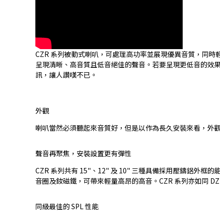
CZR 系列被動式喇叭，可處理高功率並展現優異音質，同時
呈現清晰、高音質且低音絕佳的聲音。若要呈現更低音的效果，讓
訊，讓人讚嘆不已。
外觀
喇叭當然必須聽起來音質好，但是以作為長久安裝來看，外觀好看
聲音再聚焦，安裝設置更有彈性
CZR 系列共有 15"、12" 及 10" 三種具備採用壓
音圈及釹磁鐵，可帶來輕量高昂的高音。CZR 系列亦如同 DZR 系列，
同級最佳的 SPL 性能