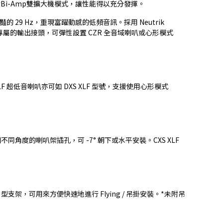
號亦都具備Bi-Amp雙擴大機模式，讓性能得以充分發揮。
豔的 29 Hz，重現富躍動感的低頻音訊。採用 Neutrik
個專屬的輸出接頭，可彈性設置 CZR 全音域喇叭或心形模式
 超低音喇叭亦可如 DXS XLF 型號，支援使用心形模式
的喇叭架插孔，可 -7° 朝下或水平安裝。CXS XLF
支架，可用來方便快速地進行 Flying / 吊掛安裝。*未附吊