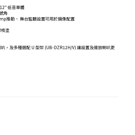
2" 低音單體

號角

i-amp推動、 舞台監聽設置可用於鏡像配置

噴塗

及多種選配 U 型架 (UB-DZR12H/V) 讓設置及擺放喇叭更