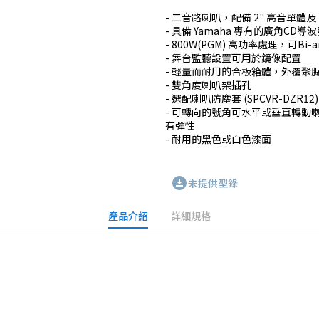
- 二音路喇叭，配備 2" 高音單體及 1
- 具備 Yamaha 專有的廣角CD導波
- 800W(PGM) 高功率處理，可B
- 舞台監聽設置可用於鏡像配置

- 輕量而耐用的合板箱體，外覆聚脲
- 雙角度喇叭架插孔

- 選配喇叭防塵套 (SPCVR-DZR12)

- 可轉向的號角可水平或垂直轉動喇叭，
有彈性

- 耐用的黑色或白色漆面
download_for_offline
未提供型錄
產品介紹
詳細規格