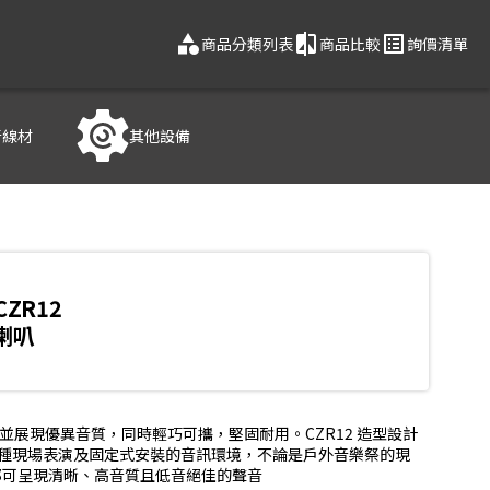
category
compare
list_alt
商品分類列表
商品比較
詢價清單
音線材
其他設備
CZR12
喇叭
率並展現優異音質，同時輕巧可攜，堅固耐用。CZR12 造型設計
各種現場表演及固定式安裝的音訊環境，不論是戶外音樂祭的現
都可呈現清晰、高音質且低音絕佳的聲音
