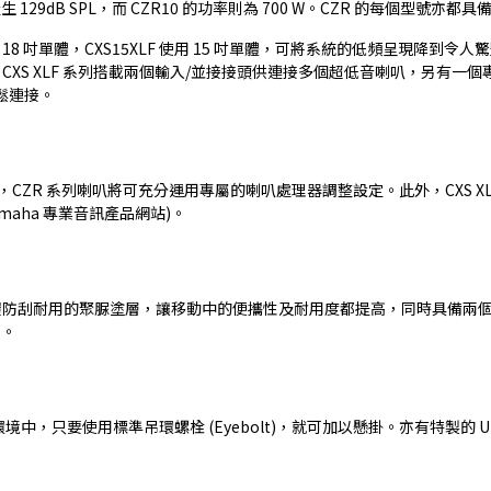
產生 129dB SPL，而 CZR10 的功率則為 700 W。CZR 的每個型
用 18 吋單體，CXS15XLF 使用 15 吋單體，可將系統的低頻呈現降到令人驚
性。CXS XLF 系列搭載兩個輸入/並接接頭供連接多個超低音喇叭，另有一
線輕鬆連接。
，CZR 系列喇叭將可充分運用專屬的喇叭處理器調整設定。此外，CXS XLF
 Yamaha 專業音訊產品網站)。
刮耐用的聚脲塗層，讓移動中的便攜性及耐用度都提高，同時具備兩個不同角度
箱。
，只要使用標準吊環螺栓 (Eyebolt)，就可加以懸掛。亦有特製的 U 型