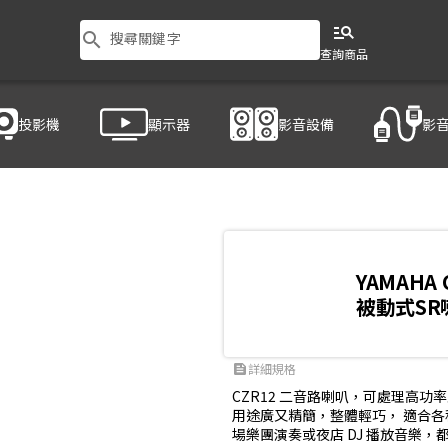
manage_search
search
搜尋關鍵字
查詢商品
投影機
顯示器
影音設備
影
YAMAHA 
被動式SR
詳細規格
feed
CZR12 二音路喇叭，可處理高功
用途廣又精簡，整體輕巧， 適合
場樂團演奏或夜店 DJ 播放音樂，