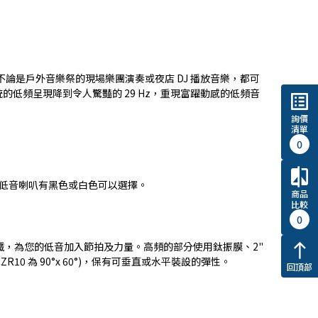
論是戶外音樂祭的現場樂團演奏或夜店 DJ 播放音樂，都可
的低頻呈現降到令人驚豔的 29 Hz，重現富躍動感的低頻音
list_alt
詢價
清單
0
compare
F超低音喇叭有黑色或白色可以選擇。
商品
比較
0
的釹磁鐵，為您的低音加入節拍及力量。高頻的部分使用鈦振膜、2"
north
ZR10 為 90°x 60°)，保有可垂直或水平裝設的彈性。
回頂部