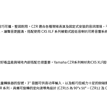
輕巧可攜，堅固耐用。CZR 適合各種現場表演及固定式安裝的音訊環境，不
聲音更圓滿，搭配使用 CXS XLF 系列被動式超低音喇叭可將音響系統
且能與場地內部搭配也很重要。Yamaha CZR系列喇叭和CXS XL
鑄鋁外框的能量轉換器的型號，3" 音圈可供高功率輸入，以及輕巧但威力十足
具備可旋轉的定向波導角設計 (CZR15 為 90°x 50°，CZR12 及 C