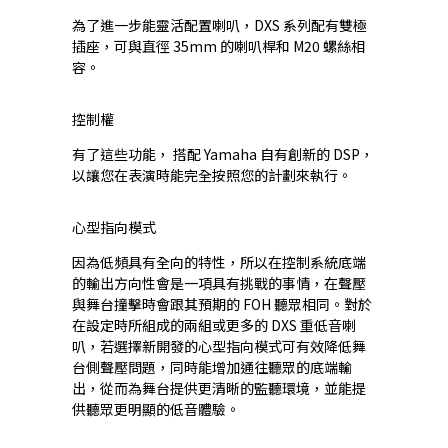
為了進一步能靈活配置喇叭，DXS 系列配有雙極
插座，可與直徑 35mm 的喇叭桿和 M20 螺絲相
容。
控制權
有了這些功能， 搭配 Yamaha 自有創新的 DSP，
以讓您在表演時能完全按照您的計劃來執行。
心型指向模式
因為低頻具有全向的特性，所以在控制系統底端
的輸出方向性會是一項具有挑戰的事情，在聲壓
與舞台撞擊時會跟其預期的 FOH 聽眾相同。對於
在設定時所組成的兩組或更多的 DXS 重低音喇
叭，若選擇新開發的心型指向模式可有效降低舞
台側聲壓問題，同時能增加通往聽眾的底端輸
出，從而為舞台提供更清晰的監聽環境，並能提
供聽眾更明顯的低音體驗。