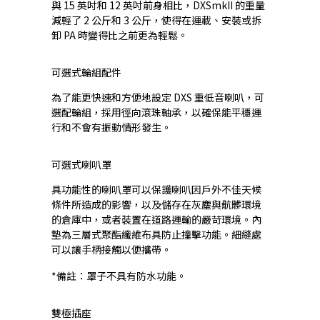
與 15 英吋和 12 英吋前身相比，DXSmkII 的重量
減輕了 2 公斤和 3 公斤，使得在運載、安裝或拆
卸 PA 時變得比之前更為輕鬆。
可選式輪組配件
為了能更快速和方便地設定 DXS 重低音喇叭，可
選配輪組，採用徑向滾珠軸承，以確保能平穩運
行和不會有振動情形發生。
可選式喇叭罩
具功能性的喇叭罩可以保護喇叭因戶外不佳天候
條件所造成的影響，以及儲存在灰塵與骯髒環境
的倉庫中，或者裝置在道路運輸的嚴苛環境。內
墊為三層式聚酯纖維布具防止撞擊功能。細縫處
可以讓手柄接觸以便攜帶。
*備註：罩子不具有防水功能。
雙極插座