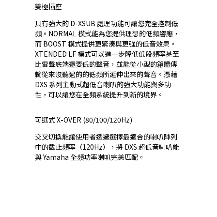
雙極插座
具有強大的 D-XSUB 處理功能可讓您完全控制低
頻。NORMAL 模式能為您提供理想的低頻響應，
而 BOOST 模式提供更緊湊與更強的低音效果。
XTENDED LF 模式可以進一步降低低段頻率甚至
比雷聲底端還要低的聲音，並能從小型的箱體傳
輸從來沒聽過的的低頻所延伸出來的聲音。憑藉
DXS 系列主動式超低音喇叭的強大功能與多功
性，可以讓您在全頻系統提升到新的境界。
可選式 X-OVER (80/100/120Hz)
交叉切換能讓使用者透過選擇最適合的喇叭陣列
中的截止頻率（120Hz），將 DXS 超低音喇叭能
與 Yamaha 全頻功率喇叭完美匹配。