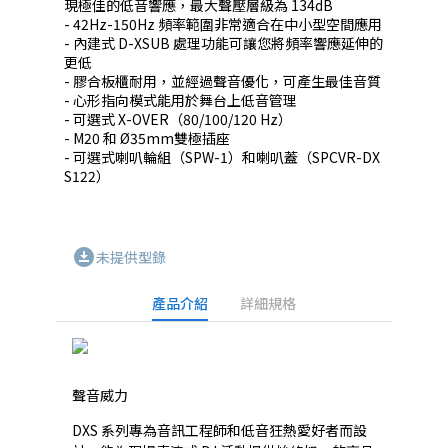
現極佳的低音響應，最大聲壓層級為 134dB

- 42Hz-150Hz 頻率範圍非常適合在中小型空間應用

- 內建式 D-XSUB 處理功能可讓您將頻率響應延伸的
更低

- 膠合板櫃耐用，並經過聲音優化，可產生最佳音質

- 心形指向模式能用於舞台上低音管理

- 可選式 X-OVER（80/100/120 Hz）

- M20 和 Ø35mm雙極插座

- 可選式喇叭輪組（SPW-1）和喇叭蓋（SPCVR-DX
S122）

download_for_offline
未提供型錄
產品介紹
詳細規格
聲音威力
DXS 系列專為音訊工程師和低音狂熱愛好者而設