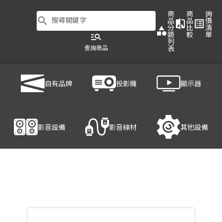
商
商
詢
search
搜尋關鍵字
品
品
價
compare
list_alt
分
比
清
category
類
較
單
manage_search
列
查詢商品
表
商品列表
/
影音設備
/
音響設備
/
YAMAHA DXS12mkII
自有品牌
投影機
顯示器
產品細節
影音設備
影音線材
其他設備