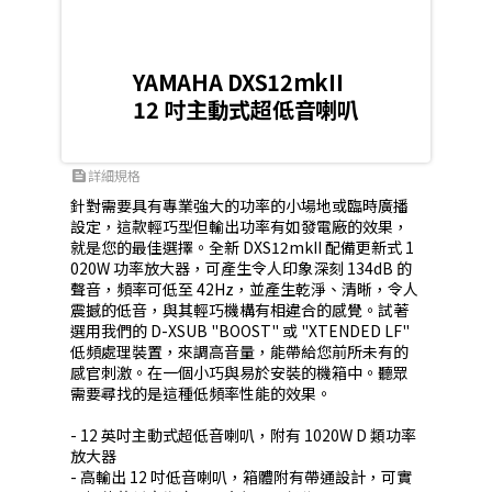
YAMAHA DXS12mkII
12 吋主動式超低音喇叭
詳細規格
feed
針對需要具有專業強大的功率的小場地或臨時廣播
設定，這款輕巧型但輸出功率有如發電廠的效果，
就是您的最佳選擇。全新 DXS12mkII 配備更新式 1
020W 功率放大器，可產生令人印象深刻 134dB 的
聲音，頻率可低至 42Hz，並產生乾淨、清晰，令人
震撼的低音，與其輕巧機構有相違合的感覺。試著
選用我們的 D-XSUB "BOOST" 或 "XTENDED LF" 
低頻處理裝置，來調高音量，能帶給您前所未有的
感官刺激。在一個小巧與易於安裝的機箱中。聽眾
需要尋找的是這種低頻率性能的效果。

- 12 英吋主動式超低音喇叭，附有 1020W D 類功率
放大器

- 高輸出 12 吋低音喇叭，箱體附有帶通設計，可實