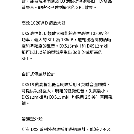
計，能為現場表演或 DJ 活動提供始終如一的高品
質聲音 - 即使它已達到最大的 SPL 效果。
高效 1020W D 類放大器
DXS 高性能 D 類放大器能夠產生高達 1020W 的
功率，最大的 SPL 為 136dB，能輸出極高的清晰
度和準確度的聲音。DXS15mkII 和 DXS12mkII
都可以比以前的型號產生出 3dB 的或更高的
SPL。
自訂式傳感器設計
DXS18 的高輸出低音喇叭採用 4 英吋音圈磁鐵，
可提供功能強大，明確的低頻低音，失真最小。
DXS12mkII 和 DXS15mkII 均採用 2.5 英吋音圈磁
鐵。
帶通型外殼
所有 DXS 系列外殼均採用帶通設計，能減少不必