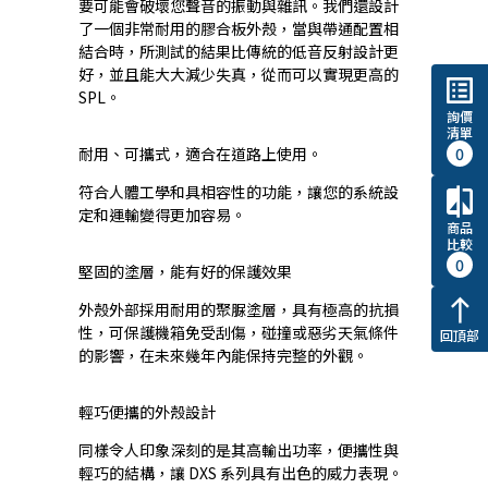
要可能會破壞您聲音的振動與雜訊。我們還設計
了一個非常耐用的膠合板外殼，當與帶通配置相
結合時，所測試的結果比傳統的低音反射設計更
好，並且能大大減少失真，從而可以實現更高的
list_alt
SPL。
詢價
清單
0
耐用、可攜式，適合在道路上使用。
符合人體工學和具相容性的功能，讓您的系統設
compare
定和運輸變得更加容易。
商品
比較
0
堅固的塗層，能有好的保護效果
north
外殼外部採用耐用的聚脲塗層，具有極高的抗損
性，可保護機箱免受刮傷，碰撞或惡劣天氣條件
回頂部
的影響，在未來幾年內能保持完整的外觀。
輕巧便攜的外殼設計
同樣令人印象深刻的是其高輸出功率，便攜性與
輕巧的結構，讓 DXS 系列具有出色的威力表現。