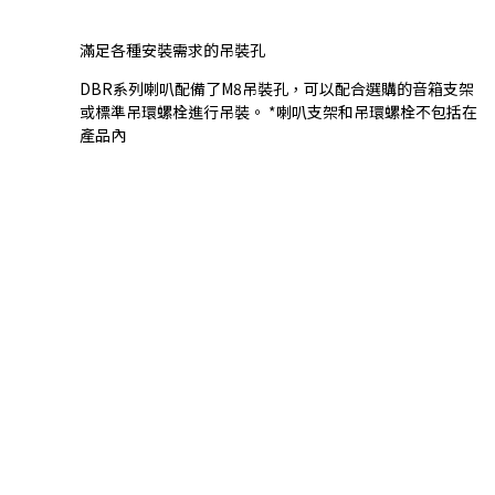
滿足各種安裝需求的吊裝孔
DBR系列喇叭配備了M8吊裝孔，可以配合選購的音箱支架
或標準吊環螺栓進行吊裝。 *喇叭支架和吊環螺栓不包括在
產品內