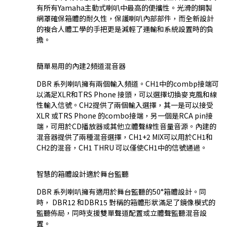
有所有Yamaha主動式喇叭中最高的便攜性。光滑的鋼製
網罩確保箱體的耐久性，保護喇叭內部部件，而全新設計
的複合人體工學的手把更是減輕了運輸和系統設置時的負
擔。
簡單易用的內建2頻道混音器
DBR 系列喇叭擁有兩個輸入頻道。CH1中的combp接端可
以滿足XLR和TRS Phone 接頭，可以選擇切換麥克風和線
性輸入信號。CH2提供了兩個輸入選擇，其一是可以接受
XLR 或TRS Phone 的combo接端，另一個是RCA pin接
端，可用於CD播放器或其他立體聲線性音量音源。內建的
混音器提供了兩種混音選擇，CH1+2 MIX可以用於CH1和
CH2的混音，CH1 THRU 可以僅使CH1中的信號通過。
智慧的箱體設計適於舞台監聽
DBR 系列喇叭擁有適用於舞台監聽的50°箱體設計。同
時， DBR12 和DBR15 對稱的箱體形狀滿足了鏡像模式的
監聽佈局，同時支援雙單聲道配置或立體聲監聽混音設
置。