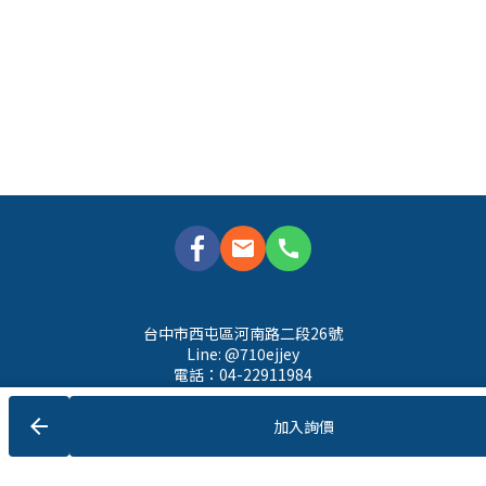
mail
call
台中市西屯區河南路二段26號
Line: @710ejjey
電話：04-22911984
Email: 
chenpeic@emotionalav.engineering
arrow_back
加入詢價