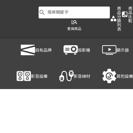
商
商
search
搜尋關鍵字
品
品
compare
分
比
category
類
較
manage_search
列
查詢商品
表
商品列表
/
影音設備
/
音響設備
/
YAMAHA DBR10
自有品牌
投影機
顯示器
產品細節
影音設備
影音線材
其他設備