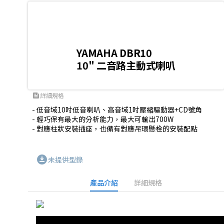
YAMAHA DBR10
10" 二音路主動式喇叭
詳細規格
feed
- 低音域10吋低音喇叭、高音域1吋壓縮驅動器+CD號角

- 輕巧保有最大的分析能力，最大可輸出700W

- 對應柱狀安裝插座，也備有對應吊環懸栓的安裝配點
download_for_offline
未提供型錄
產品介紹
詳細規格