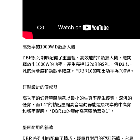
高效率的1000W D類擴大機
DBR系列喇叭配備了重量輕、高效能的D類擴大機，能夠
釋放出1000W的功率，產生高達132dB的SPL，傳送出非
凡的清晰度和動態準確度。 *DBR10的輸出功率為700W。
訂製設計的傳感器
高功率的低音單體能夠以最小的失真率產生優質、深沉的
低頻，而1.4"的精密壓縮高音驅動器能還原精準的中高頻
和頻率響應。 *DBR10的壓縮高音驅動器為1"。
堅固耐用的箱體
DBR 系列喇叭配備了精巧、輕量且耐用的塑料箱體，它具