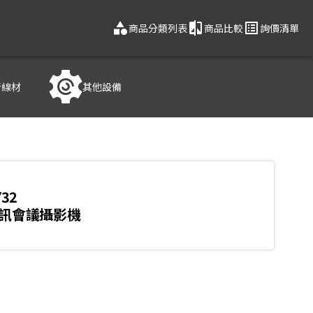
category
compare
list_alt
商品分類列表
商品比較
詢價清單
音線材
其他設備
Y32
視訊會議攝影機