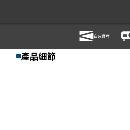
自有品牌
商品列表
/
影音設備
/
視訊/直錄播系統
/
BenQ DVY32
產品細節