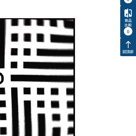
compare
商品
比較
0
north
回頂部