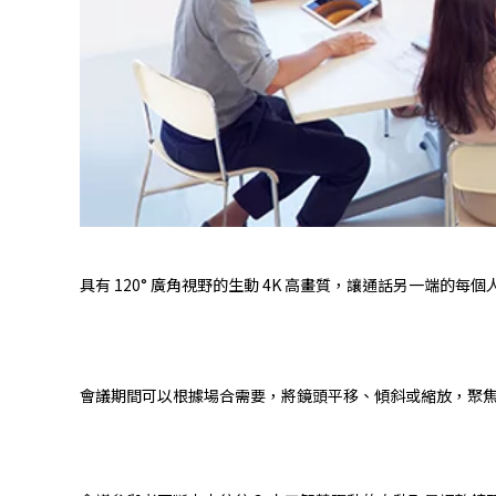
具有 120° 廣角視野的生動 4K 高畫質，讓通話另一端的
會議期間可以根據場合需要，將鏡頭平移、傾斜或縮放，聚