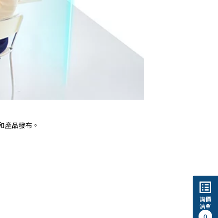
講和產品發布。
list_alt
詢價
清單
0