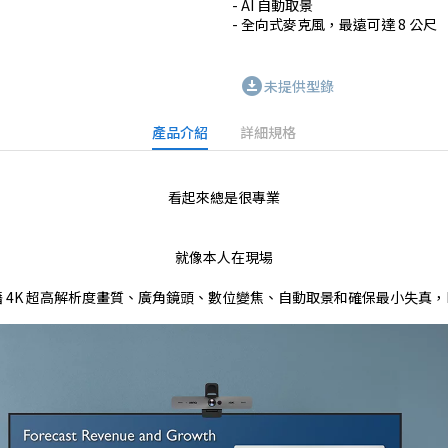
- AI 自動取景

- 全向式麥克風，最遠可達 8 公尺
download_for_offline
未提供型錄
產品介紹
詳細規格
看起來總是很專業
就像本人在現場
 4K 超高解析度畫質、廣角鏡頭、數位變焦、自動取景和確保最小失真，D