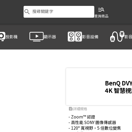
manage_search
search
搜尋關鍵字
查詢商品
投影機
顯示器
影音設備
影
BenQ DV
4K 智慧
詳細規格
feed
- Zoom™ 認證

- 高性能 SONY 圖像傳感器

- 120° 寬視野，5 倍數位變焦
