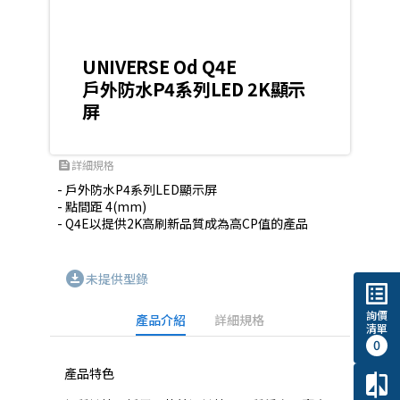
UNIVERSE Od Q4E
戶外防水P4系列LED 2K顯示
屏
詳細規格
feed
- 戶外防水P4系列LED顯示屏

- 點間距 4(mm)

- Q4E以提供2K高刷新品質成為高CP值的產品
download_for_offline
未提供型錄
list_alt
詢價
產品介紹
詳細規格
清單
0
產品特色
compare