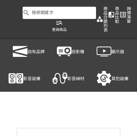
商
商
詢
search
搜尋關鍵字
品
品
價
compare
list_alt
分
比
清
category
類
較
單
manage_search
列
查詢商品
表
商品列表
/
顯示器
/
LED顯示屏
/
UNIVERSE Od Q4E
自有品牌
投影機
顯示器
產品細節
影音設備
影音線材
其他設備