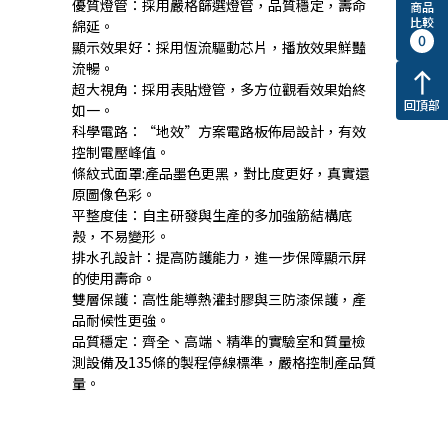
優質燈管：採用嚴格篩選燈管，品質穩定，壽命
商品
比較
綿延。
0
顯示效果好：採用恆流驅動芯片，播放效果鮮豔
流暢。
north
超大視角：採用表貼燈管，多方位觀看效果始終
回頂部
如一。
科學電路：“地效”方案電路板佈局設計，有效
控制電壓峰值。
條紋式面罩:產品墨色更黑，對比度更好，真實還
原圖像色彩。
平整度佳：自主研發與生產的多加強筋結構底
殼，不易變形。
排水孔設計：提高防護能力，進一步保障顯示屏
的使用壽命。
雙層保護：高性能導熱灌封膠與三防漆保護，產
品耐候性更強。
品質穩定：齊全、高端、精準的實驗室和質量檢
測設備及135條的製程停線標準，嚴格控制產品質
量。