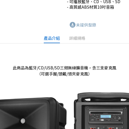
- 可播放藍牙、CD、USB、SD

- 高質感ABS材質10吋音箱
download_for_offline
未提供型錄
產品介紹
詳細規格
此商品為藍牙/CD/USB/SD三頻無線擴音機，含三支麥克風
（可選手握/頭戴/領夾麥克風）