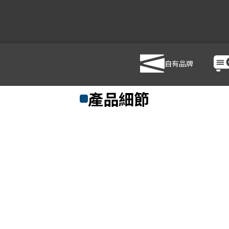
自有品牌
商品列表
/
影音設備
/
音響設備
/
TEV TA780DC
產品細節