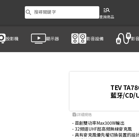
manage_search
search
搜尋關鍵字
查詢商品
投影機
顯示器
影音設備
影
-3
TEV TA78
藍牙/CD
詳細規格
feed
- 首創雙功率Max300W輸出

- 32頻道UHF超高頻無線麥克風

- 具有麥克風優先權切換裝置的設計