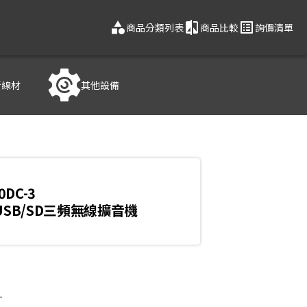
category
compare
list_alt
商品分類列表
商品比較
詢價清單
音線材
其他設備
0DC-3
/USB/SD三頻無線擴音機

