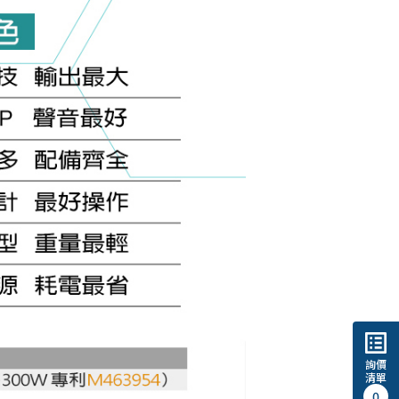
list_alt
詢價
清單
0