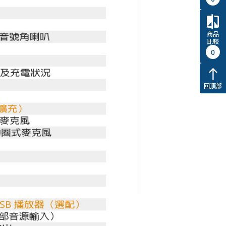
compare
商品
比較
0
north
回頂部