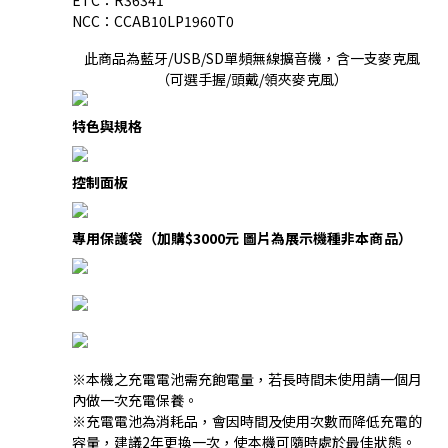
NCC：CCAB10LP1960T0
此商品為藍牙/USB/SD單頻無線擴音機，含一支麥克風
（可選手握/頭戴/領夾麥克風）
特色與規格
控制面板
專用保護袋（加購$3000元 圖片為展示機種非本商品）
※本機之充電電池需充飽電量，若長時間未使用請一個月
內做一次充電保養。
※充電電池為消耗品，會因時間及使用次數而降低充電的
容量，建議2年更換一次，使本機可隨時處於最佳狀態。