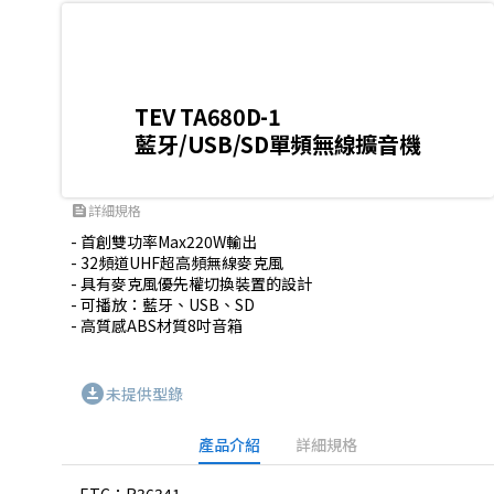
TEV TA680D-1
藍牙/USB/SD單頻無線擴音機
詳細規格
feed
- 首創雙功率Max220W輸出

- 32頻道UHF超高頻無線麥克風

- 具有麥克風優先權切換裝置的設計

- 可播放：藍牙、USB、SD

- 高質感ABS材質8吋音箱
download_for_offline
未提供型錄
產品介紹
詳細規格
ETC：R36341