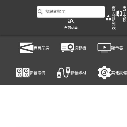
商
商
search
搜尋關鍵字
品
品
compare
分
比
category
類
較
manage_search
列
查詢商品
表
商品列表
/
影音設備
/
音響設備
/
TEV TA680D-1
自有品牌
投影機
顯示器
產品細節
影音設備
影音線材
其他設備