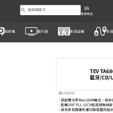
manage_search
search
搜尋關鍵字
查詢商品
投影機
顯示器
影音設備
影
C-4
TEV TA68
藍牙/CD
詳細規格
feed
- 首創雙功率Max180W輸出，具有
- 配備UHF PLL 32CH超高頻無線麥
- 具有麥克風優先權切換裝置的設計