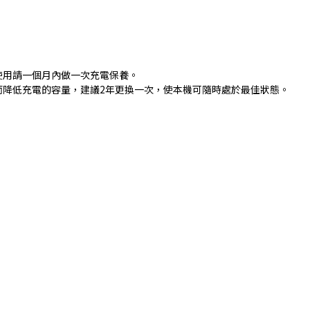
使用請一個月內做一次充電保養。
而降低充電的容量，建議2年更換一次，使本機可隨時處於最佳狀態。