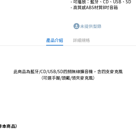
- 可播放：藍牙、CD、USB、SD

download_for_offline
未提供型錄
產品介紹
詳細規格
此商品為藍牙/CD/USB/SD四頻無線擴音機，含四支麥克風
（可選手握/頭戴/領夾麥克風）
種非本商品）