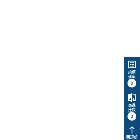
list_alt
詢價
清單
0
compare
商品
比較
0
north
回頂部