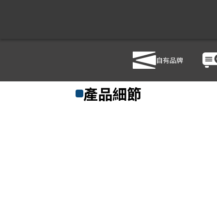
自有品牌
商品列表
/
影音設備
/
音響設備
/
TEV TA680iD
產品細節