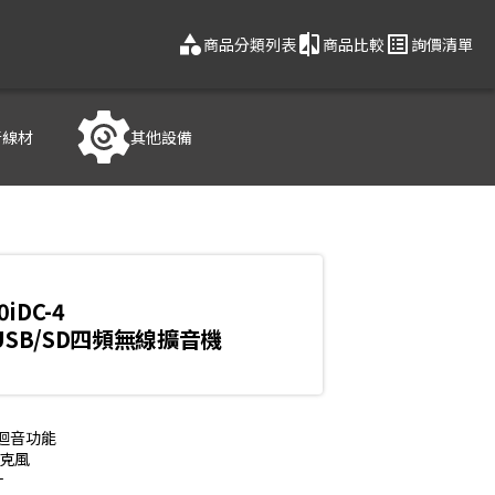
category
compare
list_alt
商品分類列表
商品比較
詢價清單
音線材
其他設備
0iDC-4
/USB/SD四頻無線擴音機
迴音功能

克風


