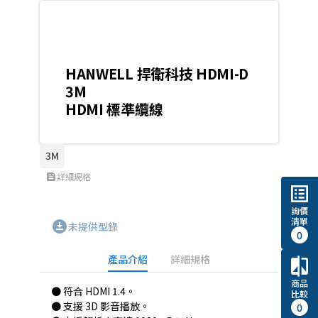
HANWELL 捍衛科技 HDMI-D
3M
HDMI 標準纜線
3M
詳細規格
feed
list_alt
詢價
清單
download_for_offline
未提供型錄
0
產品介紹
詳細規格
compare
商品
● 符合 HDMI 1.4。
比較
● 支援 3D 影音播放。
0