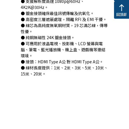
● 支援解析度高達 1080p@60Hz、
north
4K2K@30Hz。
● 鍍金接頭確保最佳訊號傳輸及抗氧化。
回頂部
● 高密度三層遮蔽處理，隔離 RFI 及 EMI 干擾。
● 線芯為高純度無氧銅材質，19 芯滿芯線，傳導
性優。
● 純銅無磁性 24K 鍍金接頭。
● 可應用於液晶電視、投影機、LCD 螢幕與電
腦、筆電、藍光播放機、機上盒、遊戲機等連結
環境。
● 接頭：HDMI Type A公 對 HDMI Type A公。
● 線材長度提供：1米、2米、3米、5米、10米、
15米、20米。