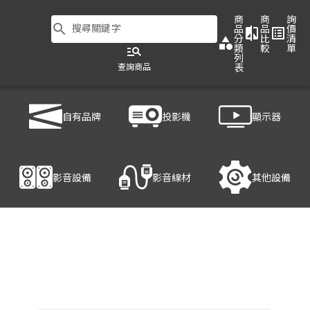
商
商
詢
search
搜尋關鍵字
品
品
價
compare
list_alt
分
比
清
category
類
較
單
manage_search
列
查詢商品
表
商品列表
/
影音線材
/
HDMI光纖線
/
HANWELL 捍衛科技 HDMI-D 3M
自有品牌
投影機
顯示器
產品細節
影音設備
影音線材
其他設備