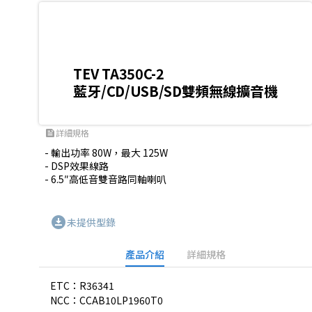
TEV TA350C-2
藍牙/CD/USB/SD雙頻無線擴音機
詳細規格
feed
- 輸出功率 80W，最大 125W

- DSP效果線路

- 6.5″高低音雙音路同軸喇叭
download_for_offline
未提供型錄
產品介紹
詳細規格
ETC：R36341
NCC：CCAB10LP1960T0