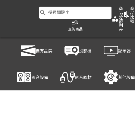
商
商
search
搜尋關鍵字
品
品
compare
分
比
category
類
較
manage_search
列
查詢商品
表
商品列表
/
影音設備
/
音響設備
/
TEV TA350C-2
自有品牌
投影機
顯示器
產品細節
影音設備
影音線材
其他設備