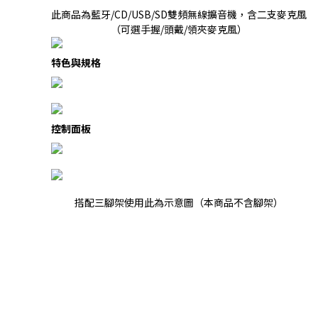
此商品為藍牙/CD/USB/SD雙頻無線擴音機，含二支麥克風
（可選手握/頭戴/領夾麥克風）
特色與規格
控制面板
搭配三腳架使用此為示意圖（本商品不含腳架）