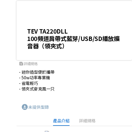
TEV TA220DLL
100頻道肩帶式藍芽/USB/SD播放擴
音器（領夾式）
詳細規格
feed
- 迷你造型便於攜帶 

- 50w功率專業機

- 省電輕巧 

- 領夾式麥克風一只
download_for_offline
未提供型錄
產品介紹
詳細規格