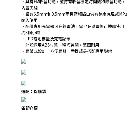
．具有FM收音功能，並持有收音機定時開機和錄音功能，
內置天線
．設有6.5mm和3.5mm兩種音頻插口供有線麥克風或MP3
輸入使用
．配備專用充電器可充鋰電池，電池充滿電後可連續使用
約8個小時
．LED電池存量及充電顯示
．外殼採用ABS材質，精巧美關，堅固耐用
．肩帶式設計，方便肩背、手提或是搭配專用腳架
選配：保護袋
各部介紹