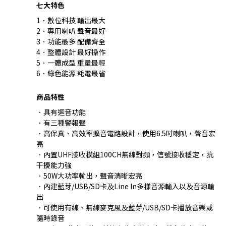
七大特色
1．數位科技 輸出最大
2．專用喇叭 聲音最好
3．功能最多 配備齊全
4．整體設計 最好操作
5．一體成型 重量最輕
6．綠色能源 耗電最省
商品特性
．具有迴音功能
．有三種警報聲
．高保真、高效率擴音電路設計，使用6.5吋喇叭，聲音宏
亮
．內置UHF接收模組100CH無線對頻，信號接收穩定，抗
干擾能力強
．50W大功率輸出，聲音清晰宏亮
．內建藍芽/USB/SD卡及Line In多樣音源輸入以及音源輸
出
．可使用有線、無線麥克風及藍芽/USB/SD卡播放音樂或
隨時錄音