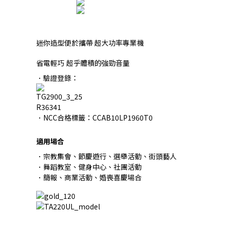
迷你造型便於攜帶 超大功率專業機
省電輕巧 超乎體積的強勁音量
．驗證登錄：
R36341
．NCC合格標籤：CCAB10LP1960T0
適用場合
．宗教集會、節慶遊行、選舉活動、街頭藝人
．舞蹈教室、健身中心、社團活動
．簡報、商業活動、婚喪喜慶場合