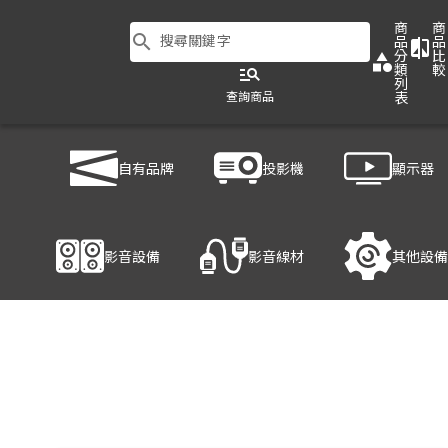
商
商
search
搜尋關鍵字
品
品
compare
分
比
category
類
較
manage_search
列
查詢商品
表
商品列表
/
影音設備
/
音響設備
/
TEV TA220DLL
自有品牌
投影機
顯示器
產品細節
影音設備
影音線材
其他設備