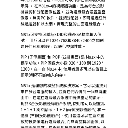
示屏 。 在M81x中的視頻牆功能，是為每台投影
機裁剪和分配圖像位置， 並為邊緣融合設置重疊
像素。無需PC 軟件、視頻分配器，即可通過紅外
線遙控器和以太網，實現完整的曲面邊緣融合 。
M81x可支持可編程EDID和非VESA標準輸入信
號。 用戶可以在1024x768和3840x2400之間創
建任何EDID時序，以優化視頻性能。
PIP (子母畫面) 和 POP (並排畫面) 是 M81x 中的
標準功能。PIP 圖像大小從 320 * 180 到 1920 *
1200。在一台 M814 中, 使用者最多可以在螢幕上
顯示8種不同的輸入內容。
M81x 是理想的模擬系統解決方案。它可以連接到
來自多台電腦的輸入, 並將它們合併到一個無縫畫
面中。它還在邊緣融合系統中提供靈活的顯示。
對於3台投影儀邊緣融合系統, 使用者可以配置為
1 + 1 + 1 獨立顯示、1 + 2 (兩個投影儀融合) 和一
體機 (三個投影儀融合)。使用者還可以在直立置
放的投影儀進行邊緣融合, 而無需旋轉源圖像, 以
提高圖像高度。它與鐳射投影儀有很好的搭配, 不