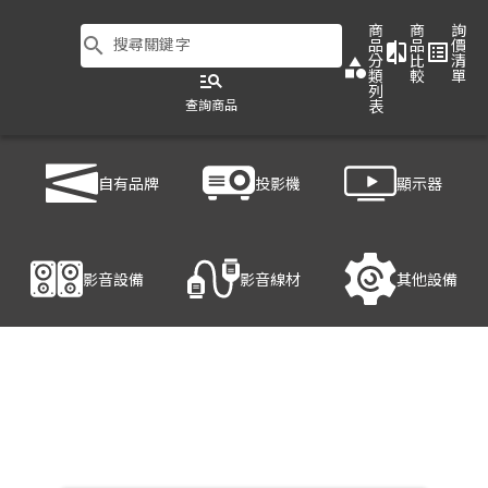
商
商
詢
search
搜尋關鍵字
品
品
價
compare
list_alt
分
比
清
category
類
較
單
manage_search
列
查詢商品
表
商品列表
/
影音設備
/
拼接/光雕/影像處理器
/
VNS GEOBOX M810
自有品牌
投影機
顯示器
產品細節
影音設備
影音線材
其他設備