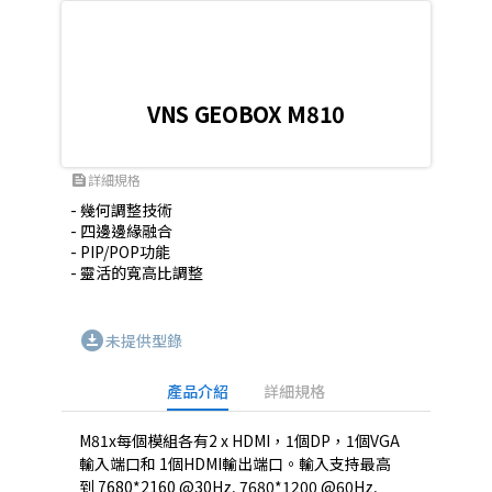
VNS GEOBOX M810
詳細規格
feed
- 幾何調整技術

- 四邊邊緣融合

- PIP/POP功能

- 靈活的寬高比調整
download_for_offline
未提供型錄
產品介紹
詳細規格
M81x每個模組各有2 x HDMI，1個DP，1個VGA
輸入端口和 1個HDMI輸出端口。輸入支持最高
到 7680*2160 @30Hz, 7680*1200 @60Hz,