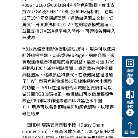
4096 * 2160 @60Hz的 4:4:4全色彩取樣。輸出支
持WUXGA及2048 * 1080 @ 60Hz解析度。 它集
成了10位元高端處理器、運動自適應去交錯、低
角度平滑演算法和3:2/2:2下拉的電影模式處理，
並且支持非VESA標準輸入時序 ，可連接各種輸入
訊號源。
M81x具備高階影像變形處理技術。 用戶可以使用
紅外線搖控器、USB或WebPage、網絡介面，來
list_alt
實現邊緣融合和複雜的幾何調整，最高可達 17x9
網格和120 * 68控制點微調； 處理器有內建多種
詢價
網格圖案、格線顏色和樣式。在幾何調整裡增加
清單
0
了”W”型直角影像調整以及線性網格大小調整
的功能 。 M81x在邊緣融合區域顏色微調中可以
compare
做分開RGB伽瑪校正，每個輸出可以做單獨顏色
校正和9個區域非邊緣融合區域黑色水平提
商品
比較
升。 用戶可以看到即時幾何和顏色調整，以獲得
0
最佳結果 。
north
一個HDMI環路支持集聯串接（Daisy Chain
connection），最高可達7680*1200 @ 60Hz或
回頂部
4K/2K 60Hz信號，M81x 可以作多台集聯的大顯