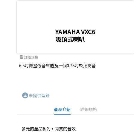
YAMAHA VXC6
吸頂式喇叭
詳細規格
feed
6.5吋錐盆低音單體及一個0.75吋軟頂高音

download_for_offline
未提供型錄
產品介紹
詳細規格
多元的產品系列，同質的音效