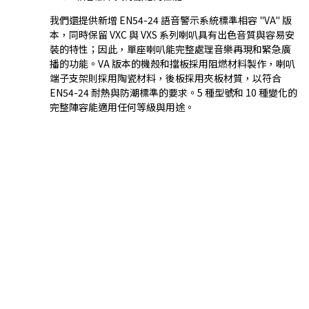
我們還提供新增 EN54-24 語音警示系統標準相容 "VA" 版
本，同時保留 VXC 與 VXS 系列喇叭具有出色音質與容易安
裝的特性；因此，單座喇叭能完整處理音樂再現和緊急廣
播的功能。VA 版本的機殼和擋板採用阻燃材料製作，喇叭
端子支架則採用陶瓷材料，後板採用夾板材質，以符合
EN54-24 耐熱與防潮標準的要求。5 種型號和 10 種變化的
完整陣容能適用任何等級與用途。