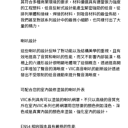
其符合多種商業環境的要求，材料優選具有適當張力強度
的工程塑料，低音反射式設計能產生緊密強勁的低音。從
排列單體和接線、焊接的材料，到吸音材料的最佳佈局，
我們甚至對該系列設計中的最微小細節，也同樣付出了大
量的精力。
喇叭設計
這些喇叭的設計反映了對功能以及結構美學的重視，且有
效地提高了音質和喇叭的性能，而又不影響內部裝潢。格
柵上的六邊形設計很明顯地體現了這個概念，透過提高開
口率增加了聲音的清晰度。VXC高音喇叭的創新設計透過
發出不受限制的低音運動來提升聲音清晰度。
可配合您的室內裝修塗裝的喇叭外表
VXC系列具有可以塗裝的喇叭網罩。不只以高級的音質充
斥在室內VXC系列也將網罩用您想要的顏色例如淺色、深
色或是真實內裝的顏色來塗裝，強化室內的設計。
EN54 相容版本具有嚴格的性能