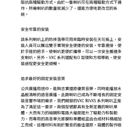
阻抗兩種驅動方式。由於一隻喇叭可在兩種驅動方式下運
作，所需喇叭的數量就減少了，還能方便地更改您的系
統。
安全牢靠的安裝
該系列喇叭上的防摔落帶可用來臨時安裝在天花板上，安
裝人員可以騰出雙手實現安全便捷的安裝。牢靠連接、便
於手提的把手，使喇叭更便於攜帶，可以一次安全搬運多
支喇叭。另外，VXC 系列還配有O 型環和方框導軌，使安
裝過程更安全更順暢。
追求最好的固定安裝音質
公共廣播用途中，能夠忠實還原優質音樂，同時能播放水
晶般清晰的語音廣播，此類喇叭已成為不斷增長的固定安
裝音響市場的需求，我們開發的VXC 和VXS 系列喇叭正是
為了滿足這一要求。兩個型號都具有全新定義的喇叭單
體，大而有力的磁鋼和電路大幅度提升了驅動力和製動
力，而專用的高音單元振膜和單體紙盆由合成材料精細加
工而成，這種材料有助於聲音的最佳還原。箱體的製作極