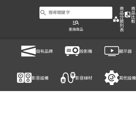
商
商
search
搜尋關鍵字
品
品
compare
分
比
category
類
較
manage_search
列
查詢商品
表
商品列表
/
影音設備
/
喇叭
/
YAMAHA VXC6
自有品牌
投影機
顯示器
產品細節
影音設備
影音線材
其他設備