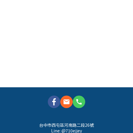
mail
call
台中市西屯區河南路二段26號
Line: @710ejjey