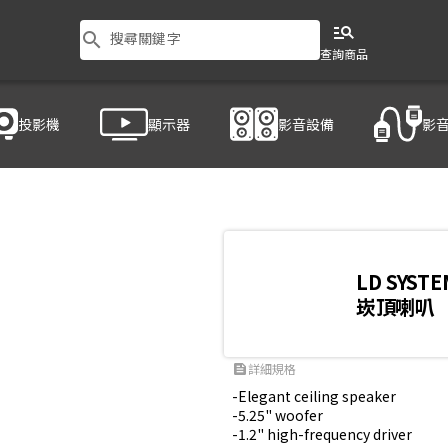
manage_search
search
搜尋關鍵字
查詢商品
投影機
顯示器
影音設備
影
V
LD SYSTE
崁頂喇叭
詳細規格
feed
-Elegant ceiling speaker

-5.25" woofer

-1.2" high-frequency driver
