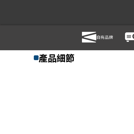
自有品牌
商品列表
/
影音設備
/
喇叭
/
LD SYSTEMS CICS 52100
產品細節