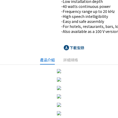
-Low installation depth

-40 watts continuous power

-Frequency range up to 20 kHz

-High speech intelligibility

-Easy and safe assembly

-For hotels, restaurants, bars, 
-Also available as a 100 V versio
download_for_offline
下載型錄
產品介紹
詳細規格