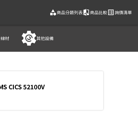
category
compare
list_alt
商品分類列表
商品比較
詢價清單
音線材
其他設備
MS CICS 52100V