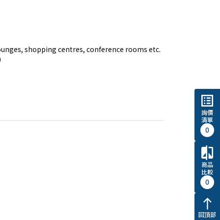
lounges, shopping centres, conference rooms etc.

n
list_alt
詢價
清單
0
compare
商品
比較
0
north
回頂部