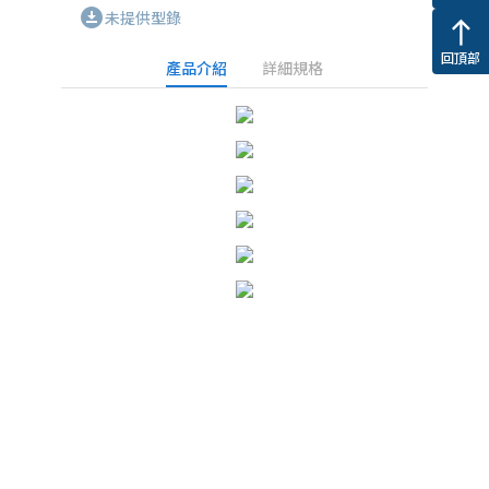
download_for_offline
未提供型錄
north
回頂部
產品介紹
詳細規格