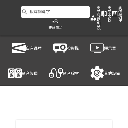
商
商
詢
search
搜尋關鍵字
品
品
價
compare
list_alt
分
比
清
category
類
較
單
manage_search
列
查詢商品
表
商品列表
/
影音設備
/
喇叭
/
LD SYSTEMS MIX 62A G3
自有品牌
投影機
顯示器
產品細節
影音設備
影音線材
其他設備