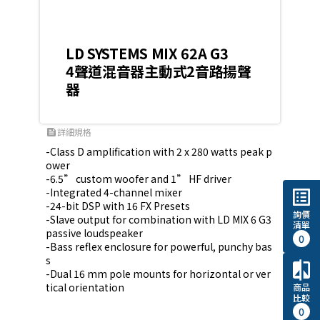
LD SYSTEMS MIX 62A G3
4聲道混音器主動式2音路揚聲
器
詳細規格
feed
-Class D amplification with 2 x 280 watts peak p
ower

-6.5” custom woofer and 1” HF driver

-Integrated 4-channel mixer

list_alt
-24-bit DSP with 16 FX Presets

詢價
-Slave output for combination with LD MIX 6 G3 
清單
passive loudspeaker

0
-Bass reflex enclosure for powerful, punchy bas
s

compare
-Dual 16 mm pole mounts for horizontal or ver
tical orientation
商品
比較
0