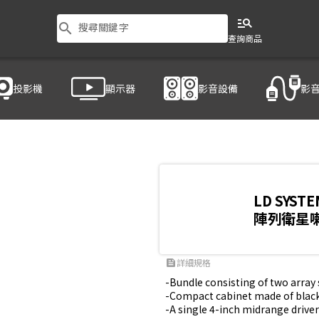
manage_search
search
搜尋關鍵字
查詢商品
投影機
顯示器
影音設備
影
LD SYSTE
陣列衛星
詳細規格
feed
-Bundle consisting of two array s
-Compact cabinet made of black 
-A single 4-inch midrange drive