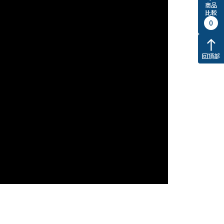
商品
比較
0
north
回頂部