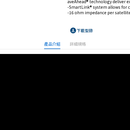
aveAhead® technology deliver ex
-SmartLink® system allows for ca
download_for_offline
下載型錄
產品介紹
詳細規格