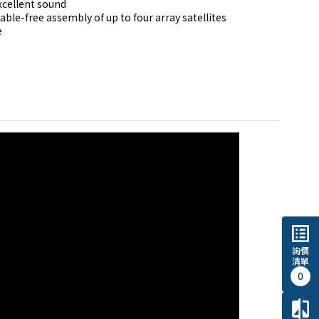
cellent sound

ble-free assembly of up to four array satellites

list_alt
詢價
清單
0
compare