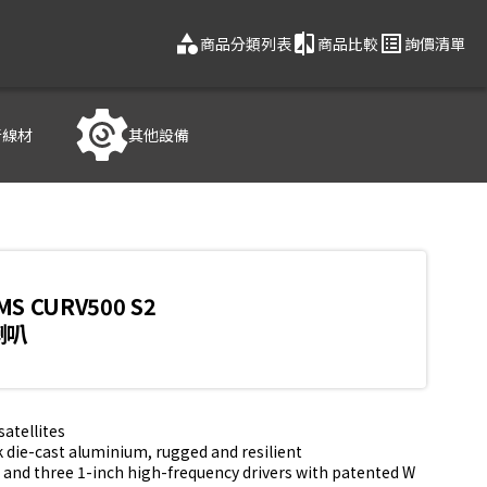
category
compare
list_alt
商品分類列表
商品比較
詢價清單
音線材
其他設備
MS CURV500 S2
喇叭
atellites

die-cast aluminium, rugged and resilient

r and three 1-inch high-frequency drivers with patented W