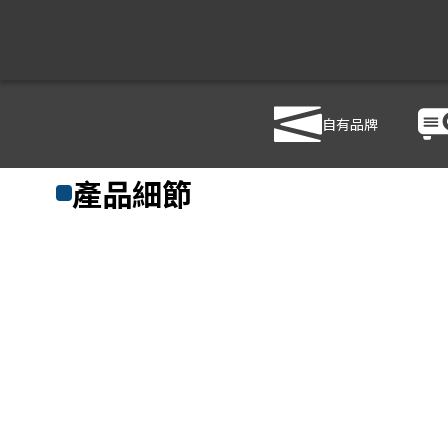
自有品牌
商品列表
/
影音設備
/
喇叭
/
LD SYSTEMS CURV500 S2
產品細節