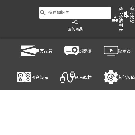
商
商
search
搜尋關鍵字
品
品
compare
分
比
category
類
較
manage_search
列
查詢商品
表
商品列表
/
影音設備
/
擴大機
/
NAD T758 V3i
自有品牌
投影機
顯示器
產品細節
影音設備
影音線材
其他設備