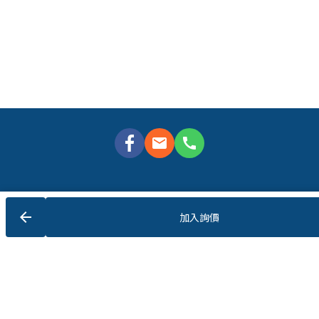
mail
call
台中市西屯區河南路二段26號
Line: @710ejjey
arrow_back
加入詢價
電話：04-22911984
Email: 
chenpeic@emotionalav.engineering
Copyright 2022 © 蒼松科技/眾佳影音
©BGMotion Web Design, all rights reserved