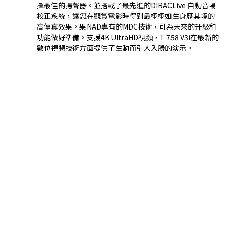
擇最佳的揚聲器。並搭載了最先進的DIRACLive 自動音場
校正系統，讓您在觀賞電影時得到最栩栩如生身歷其境的
高傳真效果。果NAD專有的MDC技術，可為未來的升級和
功能做好準備。支援4K UltraHD視頻，T 758 V3i在最新的
數位視頻技術方面提供了生動而引人入勝的演示。