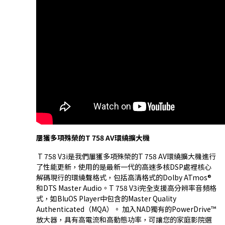
屢獲多項殊榮的T 758 AV環繞擴大機
T 758 V3i是我們屢獲多項殊榮的T 758 AV環繞擴大機進行
了性能更新，使用的是最新一代的高速多核DSP處裡核心
解碼現行的環繞聲格式，包括高清格式的Dolby ATmos®
和DTS Master Audio。T 758 V3i完全支援高分辨率音頻格
式，如BluOS Player中包含的Master Quality
Authenticated（MQA）。 加入NAD獨有的PowerDrive™
放大器，具有高電流和高動態功率，可讓您的家庭影院選