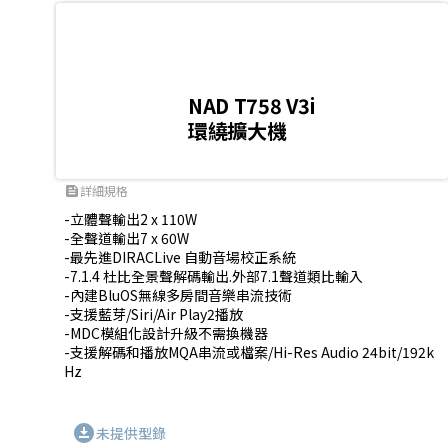
NAD T758 V3i
環繞擴大機
詳細規格
feed
-立體聲輸出2 x 110W 

-全聲道輸出7 x 60W 

-最先進DIRACLive 自動音場校正系統

-7.1.4 杜比全景聲解碼輸出.外部7.1聲道類比輸入

-內建BluOS無線多房間音樂串流技術

-支援藍芽/Siri/Air Play2播放

-MDC模組化設計升級不需換機器

-支援解碼和播放MQA串流或檔案/Hi-Res Audio 24bit/192k
Hz
download_for_offline
未提供型錄