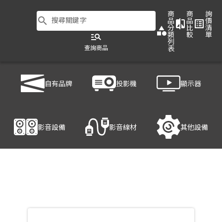
商
商
詢
search
搜尋關鍵字
品
品
價
compare
list_alt
分
比
清
category
類
較
單
manage_search
列
查詢商品
表
商品列表
/
影音設備
/
喇叭
/
AXIOM SW210P
自有品牌
投影機
顯示器
產品細節
影音設備
影音線材
其他設備