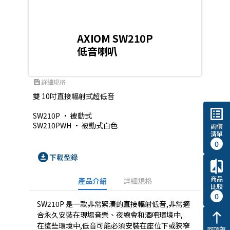
AXIOM SW210P
低音喇叭
詳細規格
feed
雙 10吋直接輻射式超低音

list_alt
SW210P • 被動式

SW210PWH • 被動式白色
詢價
清單
0
download_for_offline
下載型錄
compare
商品
產品介紹
詳細規格
比較
0
SW210P 是一款非常緊湊的直接輻射低音,非常適
合永久安裝在現場音樂、夜總會和酒吧環境中,
north
在這些環境中,低音可能必須安裝在座位下或狹窄
回頂部