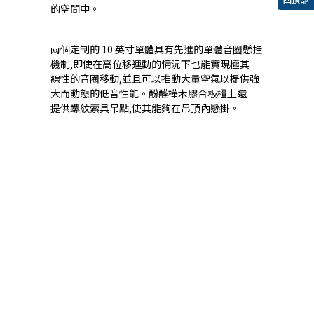
的空間中。
兩個定制的 10 英寸單體具有先進的單體音圈懸挂
機制,即使在高位移運動的情況下也能實現極其
線性的音圈移動,並且可以推動大量空氣以提供強
大而動態的低音性能。酚醛樺木膠合板櫃上還
提供螺紋索具吊點,使其能夠在吊頂內懸掛。