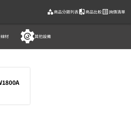
category
compare
list_alt
商品分類列表
商品比較
詢價清單
音線材
其他設備
W1800A