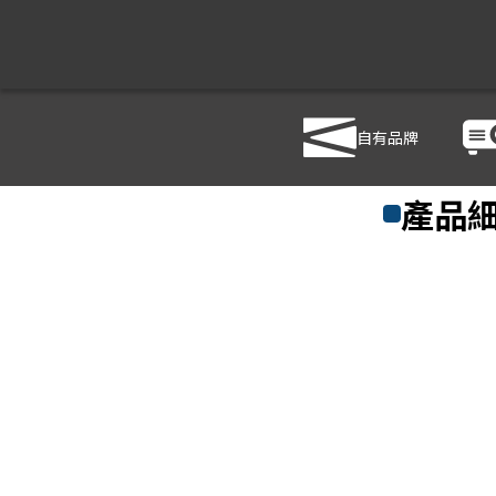
自有品牌
商品列表
/
影音設
產品