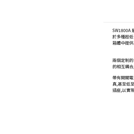
SW180
於多種超低音
箱體中提供
兩個定制的 
的相互耦合
帶有開關電
真,甚至低
插座,以實