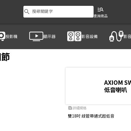
manage_search
search
搜尋關鍵字
查詢商品
投影機
顯示器
影音設備
影
備
/
喇叭
/
AXIOM SW1800A
細節
AXIOM S
低音喇叭
詳細規格
feed
雙18吋 歧管帶通式超低音