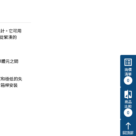
設計。它可用
以從緊湊的
list_alt
單體元之間
詢價
清單
質和極低的失
0
音箱桿安裝
compare
商品
比較
0
north
回頂部