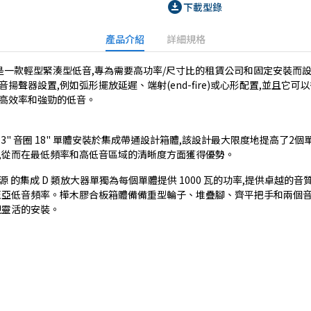
download_for_offline
下載型錄
產品介紹
詳細規格
0A 是一款輕型緊湊型低音,專為需要高功率/尺寸比的租賃公司和固定安裝而
揚聲器設置,例如弧形擺放延遲、端射(end-fire)或心形配置,並且它可
高效率和強勁的低音。
3" 音圈 18" 單體安裝於集成帶通設計箱體,該設計最大限度地提高了2個
,從而在最低頻率和高低音區域的清晰度方面獲得優勢。
源 的集成 D 類放大器單獨為每個單體提供 1000 瓦的功率,提供卓越的音
至亞低音頻率。樺木膠合板箱體備備重型輪子、堆疊腳、齊平把手和兩個
現靈活的安裝。