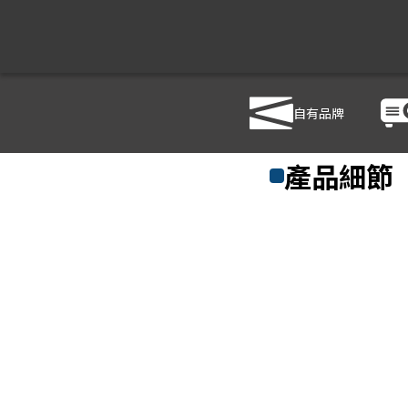
自有品牌
商品列表
/
影音設備
/
喇
產品細節