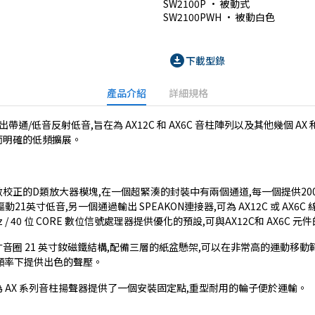
SW2100P • 被動式

SW2100PWH • 被動白色
download_for_offline
下載型錄
產品介紹
詳細規格
出帶通/低音反射低音,旨在為 AX12C 和 AX6C 音柱陣列以及其他幾個 AX 和
而明確的低頻擴展。
校正的D類放大器模塊,在一個超緊湊的封裝中有兩個通道,每一個提供200
21英寸低音,另一個通過輸出 SPEAKON連接器,可為 AX12C 或 AX6C 
 / 40 位 CORE 數位信號處理器提供優化的預設,可與AX12C和 AX6C
英寸音圈 21 英寸釹磁鐵結構,配備三層的紙盆懸架,可以在非常高的運動移
 的頻率下提供出色的聲壓。
 AX 系列音柱揚聲器提供了一個安裝固定點,重型耐用的輪子便於運輸。