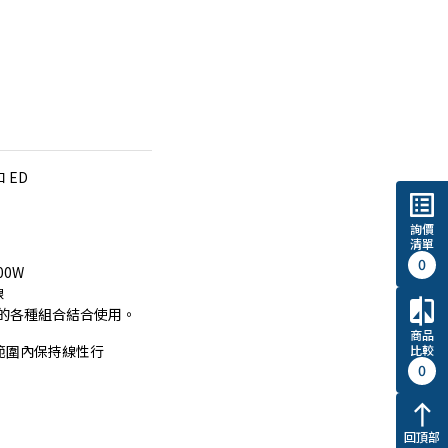
 ED
list_alt
詢價
清單
0
0W
線
compare
 元件的各種組合結合使用。
商品
比較
動範圍內保持線性行
0
north
回頂部