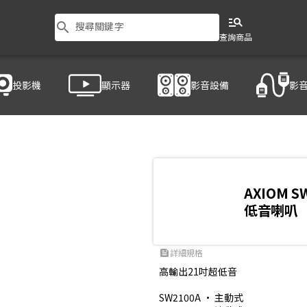
manage_search
search
搜尋關鍵字
查詢商品
投影機
顯示器
影音設備
影
叭
/
AXIOM SW2100A
AXIOM S
低音喇叭
詳細規格
feed
高輸出21吋超低音

SW2100A • 主動式
