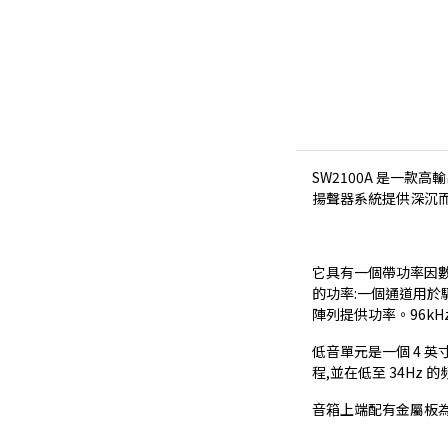
SW2100A 是一款高輸
揚聲器系統提供深沉
它具有一個帶功率因數
的功率:一個通道用於驅動
陣列提供功率。96kHz
低音單元是一個 4 
程,並在低至 34Hz
音箱上端配有金屬板為