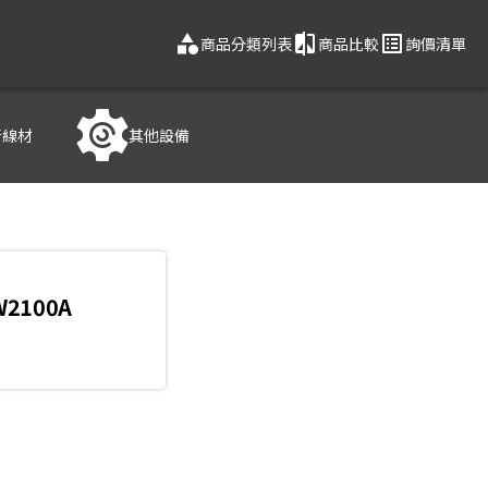
category
compare
list_alt
商品分類列表
商品比較
詢價清單
音線材
其他設備
W2100A