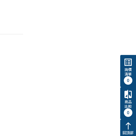
list_alt
詢價
清單
0
compare
商品
比較
0
north
回頂部