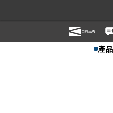
自有品牌
商品列表
/
影
產