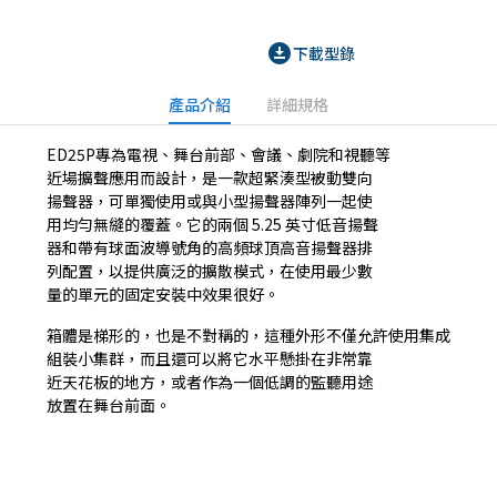
download_for_offline
下載型錄
產品介紹
詳細規格
ED25P專為電視、舞台前部、會議、劇院和視聽等
近場擴聲應用而設計，是一款超緊湊型被動雙向
揚聲器，可單獨使用或與小型揚聲器陣列一起使
用均勻無縫的覆蓋。它的兩個 5.25 英寸低音揚聲
器和帶有球面波導號角的高頻球頂高音揚聲器排
列配置，以提供廣泛的擴散模式，在使用最少數
量的單元的固定安裝中效果很好。
箱體是梯形的，也是不對稱的，這種外形不僅允許使用集成
組裝小集群，而且還可以將它水平懸掛在非常靠
近天花板的地方，或者作為一個低調的監聽用途
放置在舞台前面。