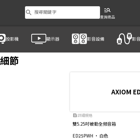
manage_search
search
搜尋關鍵字
查詢商品
投影機
顯示器
影音設備
影
音設備
/
喇叭
/
AXIOM ED25P
品細節
AXIOM E
詳細規格
feed
雙5.25吋被動全頻音箱

ED25PWH • 白色