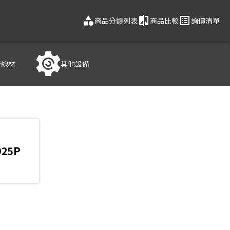
category
compare
list_alt
商品分類列表
商品比較
詢價清單
音線材
其他設備
D25P