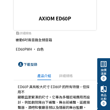
AXIOM ED60P
詳細規格
feed
被動6吋兩音路全頻音箱

ED60PWH • 白色
list_alt
download_for_offline
下載型錄
詢價
清單
產品介紹
詳細規格
0
ED60P 具有較大尺寸 ED80P 的所有特徵，但採
compare
用不
商品
顯眼且更緊湊的尺寸。它專為多種近場應用而設
比較
計，例如劇院陽台下補聲、舞台前補聲、延遲揚
0
聲器、酒吧和餐廳音頻以及隱蔽的舞台監聽。