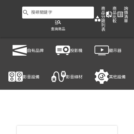
商
商
詢
search
搜尋關鍵字
品
品
價
compare
list_alt
分
比
清
category
類
較
單
manage_search
列
查詢商品
表
商品列表
/
影音設備
/
喇叭
/
AXIOM ED60P
自有品牌
投影機
顯示器
產品細節
影音設備
影音線材
其他設備