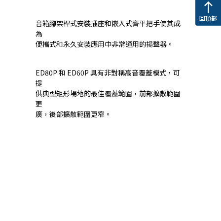
north
回頂部
音箱腳架桿式安裝插座和嵌入式齊平把手使其成
為
便攜式和永久安裝應用中非常通用的揚聲器。
ED80P 和 ED60P 具有非對稱高音覆蓋模式，可
提
供典型矩形場地的最佳覆蓋範圍，前部擴散範圍
更
廣，後部擴散範圍更窄。