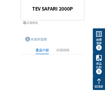
TEV SAFARI 2000P
詳細規格
feed
list_alt
download_for_offline
未提供型錄
詢價
清單
0
產品介紹
詳細規格
compare
商品
比較
0
north
回頂部