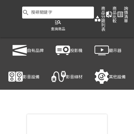
商
商
詢
search
搜尋關鍵字
品
品
價
compare
list_alt
分
比
清
category
類
較
單
manage_search
列
查詢商品
表
商品列表
/
影音設備
/
喇叭
/
TEV SAFARI 2000P
自有品牌
投影機
顯示器
產品細節
影音設備
影音線材
其他設備