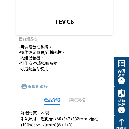
TEV C6
詳細規格
feed
-自供電音柱系統。

-操作設定簡易/可擴充性。

-內建混音機。

list_alt
-可作為PA或監聽系統

-可搭配藍芽使用
詢價
清單
0
download_for_offline
未提供型錄
compare
產品介紹
詳細規格
商品
比較
0
箱體材質：木製
喇叭尺寸：超低音(750x347x532mm)/音柱
north
(100x855x129mm)(WxHxD)
回頂部