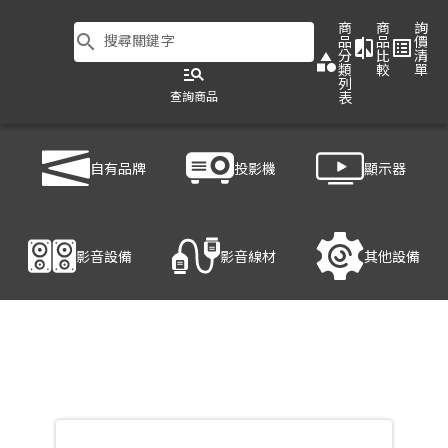
商
商
詢
search
搜尋關鍵字
品
品
價
compare
list_alt
分
比
清
category
類
較
單
manage_search
列
查詢商品
表
商品列表
/
影音設備
/
喇叭
/
TEV C6
自有品牌
投影機
顯示器
產品細節
影音設備
影音線材
其他設備