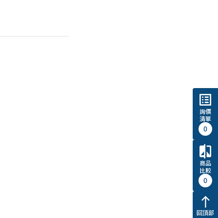
list_alt
詢價
清單
0
compare
商品
比較
0
north
回頂部