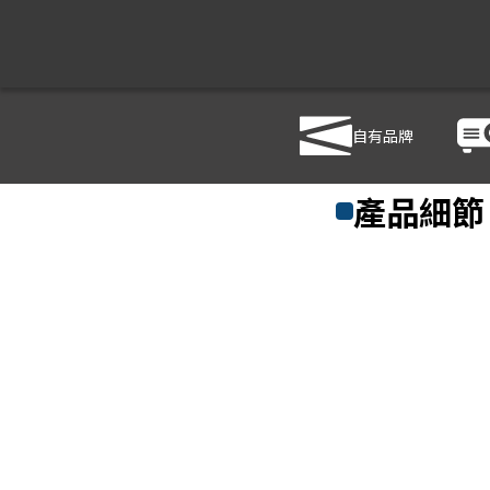
自有品牌
商品列表
/
影音設備
/
喇
產品細節