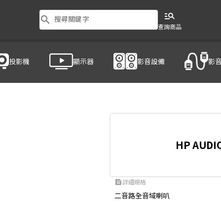
manage_search
search
搜尋關鍵字
查詢商品
投影機
顯示器
影音設備
影
叭
/
HP AUDIO M-15 PRO
HP AUDI
詳細規格
feed
二音路全音域喇叭