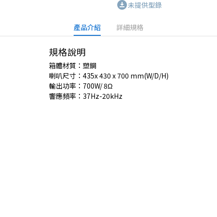
download_for_offline
未提供型錄
產品介紹
詳細規格
規格說明
箱體材質：塑鋼
喇叭尺寸：435x 430 x 700 mm(W/D/H)
輸出功率：700W/ 8Ω
響應頻率：37Hz-20kHz