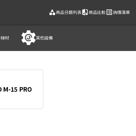
category
compare
list_alt
商品分類列表
商品比較
詢價清單
音線材
其他設備
O M-15 PRO