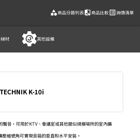
category
compare
list_alt
商品分類列表
商品比較
詢價清單
音線材
其他設備
TECHNIK K-10i
的聲音，可用於KTV、會議室或其他類似規模場所的室內擴
對稱旋轉壓縮號角可實現音箱的垂直和水平安裝。
