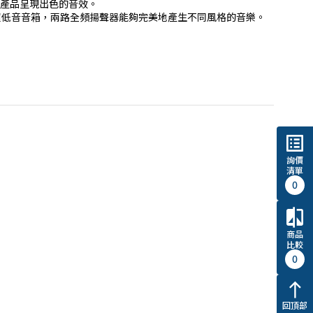
產品呈現出色的音效。

list_alt
詢價
清單
0
compare
商品
比較
0
north
回頂部