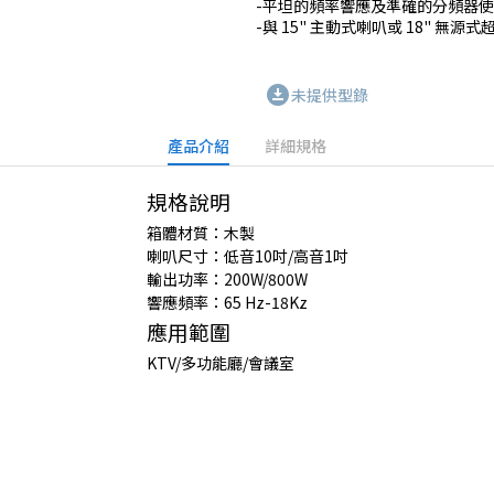
-平坦的頻率響應及準確的分頻器使
download_for_offline
未提供型錄
產品介紹
詳細規格
規格說明
箱體材質：木製
喇叭尺寸：低音10吋/高音1吋
輸出功率：200W/800W
響應頻率：65 Hz-18Kz
應用範圍
KTV/多功能廳/會議室