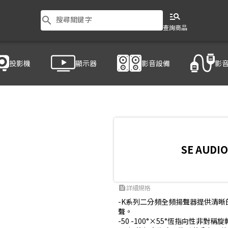
manage_search
search
搜尋關鍵字
查詢商品
投影機
顯示器
影音設備
影
SE AUDIO
詳細規格
feed
-K系列二分頻全頻揚聲器提供清晰
聲。

-50 -100°×55°恆指向性非