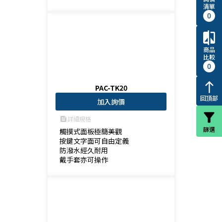
音身歷其境般，猶如置身現場
清單
0
compare
商品
比較
0
north
PAC-TK20
回頂部
加入詢價
filter_alt
詳細規格
feed
篩選
觸摸式面板極簡美觀

按鍵文字面可自由定義

防潑水經久耐用

戴手套亦可操作