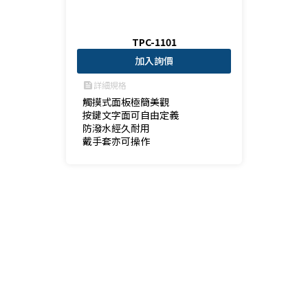
TPC-1101
加入詢價
詳細規格
feed
觸摸式面板極簡美觀

按鍵文字面可自由定義

防潑水經久耐用

戴手套亦可操作