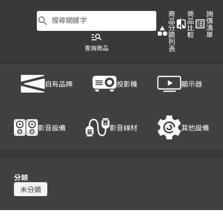
商
商
詢
search
搜尋關鍵字
品
品
價
compare
list_alt
分
比
清
category
類
較
單
manage_search
列
查詢商品
表
商品列表
/
自有品牌
/
自有品牌
自有品牌
投影機
顯示器
影音設備
影音線材
其他設備
clear_all
清除篩選
分類
未分類