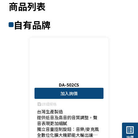
商品列表
自有品牌
DA-502CS
加入詢價
詳細規格
feed
台灣生產製造

提供低音及高音的音質調整，聲
音表現更加細膩

list_alt
獨立音量控制旋鈕：音樂/麥克風

全數位化擴大機節能大輸出讓聲
詢價