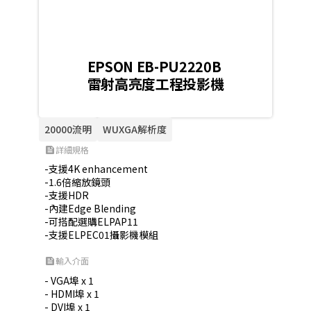
EPSON EB-PU2220B
雷射高亮度工程投影機
20000流明
WUXGA解析度
詳細規格
feed
-支援4K enhancement

-1.6倍縮放鏡頭

-支援HDR

-內建Edge Blending

-可搭配選購ELPAP11

-支援ELPEC01攝影機模組
輸入介面
feed
- VGA埠 x 1

- HDMI埠 x 1

- DVI埠 x 1