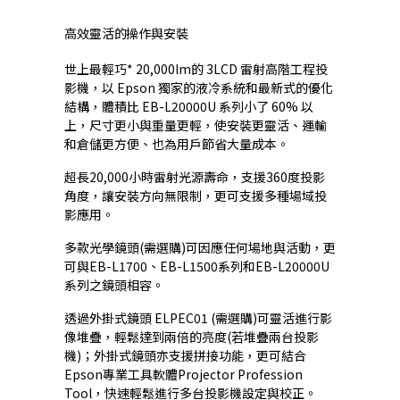
高效靈活的操作與安裝
世上最輕巧* 20,000lm的 3LCD 雷射高階工程投
影機，以 Epson 獨家的液冷系統和最新式的優化
結構，體積比 EB-L20000U 系列小了 60% 以
上，尺寸更小與重量更輕，使安裝更靈活、運輸
和倉儲更方便、也為用戶節省大量成本。
超長20,000小時雷射光源壽命，支援360度投影
角度，讓安裝方向無限制，更可支援多種場域投
影應用。
多款光學鏡頭(需選購)可因應任何場地與活動，更
可與EB-L1700、EB-L1500系列和EB-L20000U
系列之鏡頭相容。
透過外掛式鏡頭 ELPEC01 (需選購)可靈活進行影
像堆疊，輕鬆達到兩倍的亮度(若堆疊兩台投影
機)；外掛式鏡頭亦支援拼接功能，更可結合
Epson專業工具軟體Projector Profession
Tool，快速輕鬆進行多台投影機設定與校正。