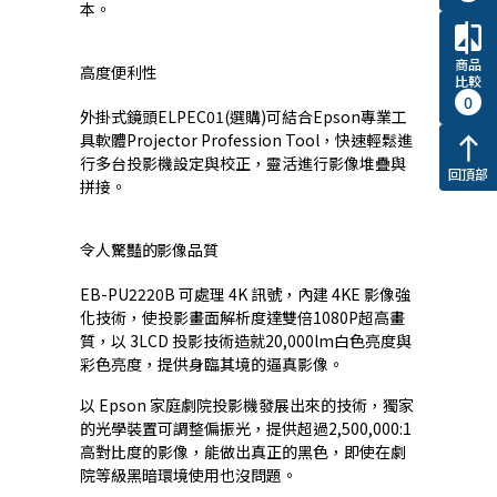
本。
compare
商品
高度便利性
比較
0
外掛式鏡頭ELPEC01(選購)可結合Epson專業工
具軟體Projector Profession Tool，快速輕鬆進
north
行多台投影機設定與校正，靈活進行影像堆疊與
回頂部
拼接。
令人驚豔的影像品質
EB-PU2220B 可處理 4K 訊號，內建 4KE 影像強
化技術，使投影畫面解析度達雙倍1080P超高畫
質，以 3LCD 投影技術造就20,000lm白色亮度與
彩色亮度，提供身臨其境的逼真影像。
以 Epson 家庭劇院投影機發展出來的技術，獨家
的光學裝置可調整偏振光，提供超過2,500,000:1
高對比度的影像，能做出真正的黑色，即使在劇
院等級黑暗環境使用也沒問題。