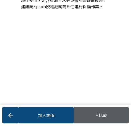
境中使用，如含有油、水分或鹽的煙霧環境時，
建議請Epson授權經銷商評估進行保護作業。
arrow_back
加入詢價
+ 比較