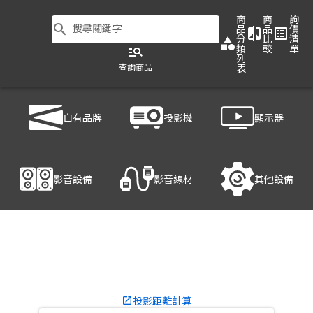
商
商
詢
search
搜尋關鍵字
品
品
價
compare
list_alt
分
比
清
category
類
較
單
manage_search
列
查詢商品
表
商品列表
/
投影機
/
商用投影機
/
EPSON EB-PU2220B
自有品牌
投影機
顯示器
產品細節
影音設備
影音線材
其他設備
投影距離計算
launch