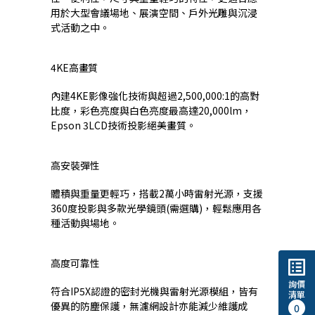
用於大型會議場地、展演空間、戶外光雕與沉浸
式活動之中。
4KE高畫質
內建4KE影像強化技術與超過2,500,000:1的高對
比度，彩色亮度與白色亮度最高達20,000lm，
Epson 3LCD技術投影絕美畫質。
高安裝彈性
體積與重量更輕巧，搭載2萬小時雷射光源，支援
360度投影與多款光學鏡頭(需選購)，輕鬆應用各
種活動與場地。
list_alt
高度可靠性
詢價
符合IP5X認證的密封光機與雷射光源模組，皆有
清單
優異的防塵保護，無濾網設計亦能減少維護成
0