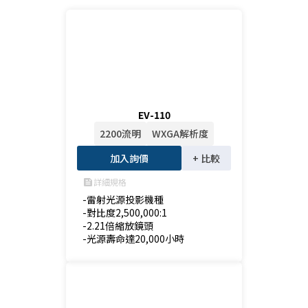
EV-110
2200流明
WXGA解析度
加入詢價
+ 比較
詳細規格
feed
-雷射光源投影機種

-對比度2,500,000:1

-2.21倍縮放鏡頭

-光源壽命達20,000小時