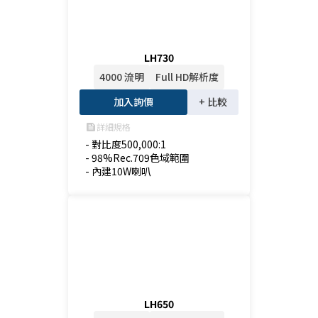
LH730
4000 流明
Full HD解析度
加入詢價
+ 比較
詳細規格
feed
- 對比度500,000:1

- 98%Rec.709色域範圍

- 內建10W喇叭
LH650