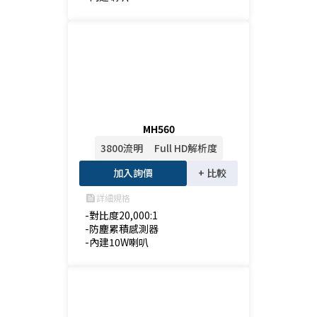
MH560
3800流明
Full HD解析度
加入詢價
+ 比較
詳細規格
feed
-對比度20,000:1

-防塵累積感測器

-內建10W喇叭