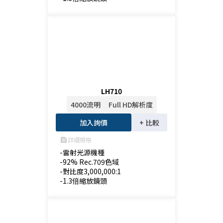
LH710
4000流明
Full HD解析度
加入詢價
+ 比較
詳細規格
feed
-雷射光源機種

-92% Rec.709色域

-對比度3,000,000:1

-1.3倍縮放鏡頭