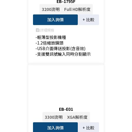
EB-1795F
3200流明
Full HD解析度
加入詢價
+ 比較
詳細規格
feed
-輕薄型投影機種

-1.2倍縮放鏡頭

-USB介面傳送投影(含音效)

-支援雙訊號輸入同時分割顯示
EB-E01
3300流明
XGA解析度
加入詢價
+ 比較