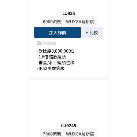
LU935
6000流明
WUXGA解析度
加入詢價
+ 比較
詳細規格
feed
-對比度3,000,000:1

-1.6倍縮放鏡頭

-垂直/水平鏡頭位移

-IP5X防塵等級
LU9245
7000流明
WUXGA解析度