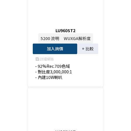
LU960ST2
5200 流明
WUXGA解析度
加入詢價
+ 比較
詳細規格
feed
- 92%Rec.709色域

- 對比度3,000,000:1

- 內建10W喇叭