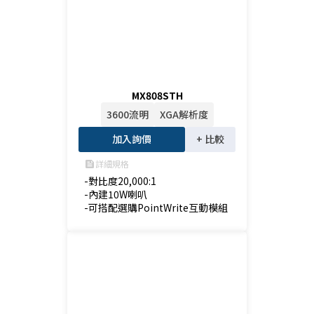
MX808STH
3600流明
XGA解析度
加入詢價
+ 比較
詳細規格
feed
-對比度20,000:1

-內建10W喇叭

-可搭配選購PointWrite互動模組