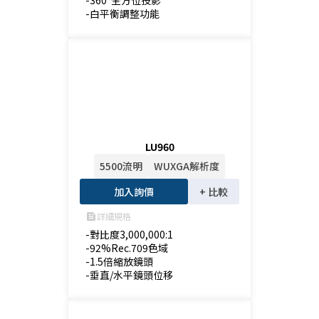
-360°全方位投影

-白平衡調整功能
LU960
5500流明
WUXGA解析度
加入詢價
+ 比較
詳細規格
feed
-對比度3,000,000:1

-92%Rec.709色域

-1.5倍縮放鏡頭

-垂直/水平鏡頭位移