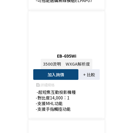
-可搭配選購無線模組ELPAP07
EB-695Wi
3500流明
WXGA解析度
加入詢價
+ 比較
詳細規格
feed
 -超短焦互動投影機種

-對比度14,000：1

-支援MHL功能

-支援手指觸控功能