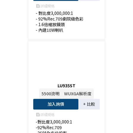
詳細規格
feed
- 對比度3,000,000:1

- 92%Rec.709劇院級色彩

- 1.6倍縮放鏡頭

- 內建10W喇叭
LU935ST
5500流明
WUXGA解析度
加入詢價
+ 比較
詳細規格
feed
-對比度3,000,000:1

-92%Rec.709
