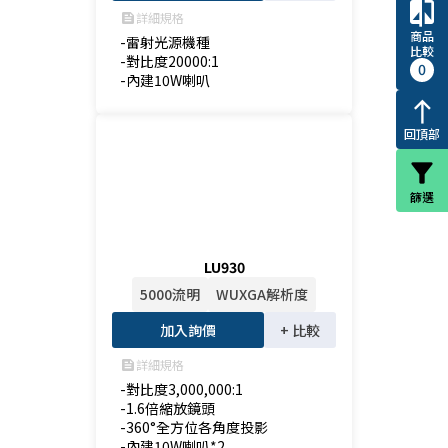
compare
詳細規格
feed
商品
-雷射光源機種

比較
-對比度20000:1

0
-內建10W喇叭
north
回頂部
filter_alt
篩選
LU930
5000流明
WUXGA解析度
加入詢價
+ 比較
詳細規格
feed
-對比度3,000,000:1

-1.6倍縮放鏡頭

-360°全方位各角度投影

-內建10W喇叭*2