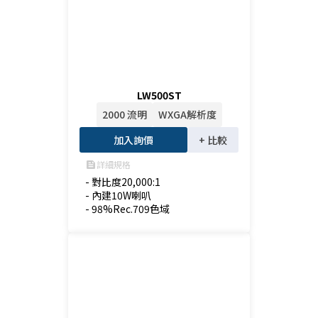
LW500ST
2000 流明
WXGA解析度
加入詢價
+ 比較
詳細規格
feed
- 對比度20,000:1

- 內建10W喇叭

- 98%Rec.709色域