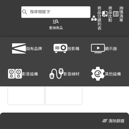
商
商
詢
search
搜尋關鍵字
品
品
價
compare
list_alt
分
比
清
category
類
較
單
manage_search
列
查詢商品
表
商品列表
/
投影機
/
商用投影機
自有品牌
投影機
顯示器
影音設備
影音線材
其他設備
clear_all
清除篩選