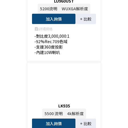
LU960UST
5200流明
WUXGA解析度
加入詢價
+ 比較
詳細規格
feed
-對比度3,000,000:1

-92%Rec.709色域

-支援360度投影

-內建10W喇叭
LK935
5500 流明
4k解析度
加入詢價
+ 比較