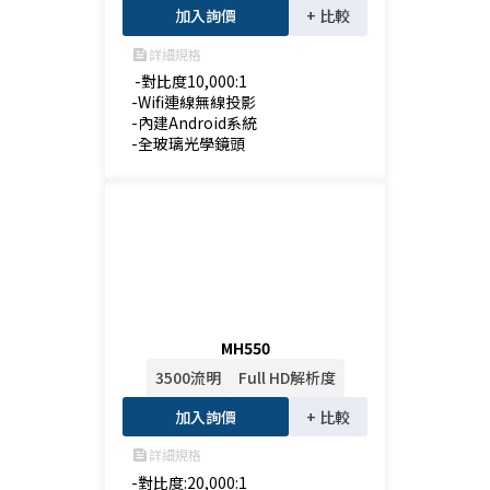
加入詢價
+ 比較
詳細規格
feed
 -對比度10,000:1

-Wifi連線無線投影

-內建Android系統

-全玻璃光學鏡頭
MH550
3500流明
Full HD解析度
加入詢價
+ 比較
詳細規格
feed
-對比度:20,000:1
