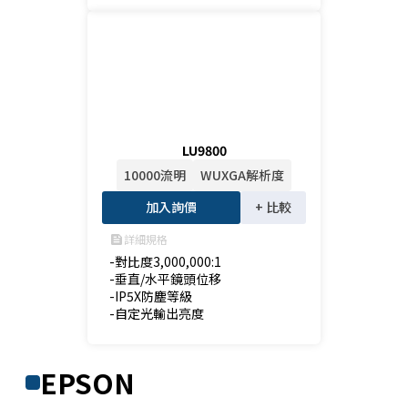
LU9800
10000流明
WUXGA解析度
加入詢價
+ 比較
詳細規格
feed
-對比度3,000,000:1

-垂直/水平鏡頭位移

-IP5X防塵等級

-自定光輸出亮度
EPSON