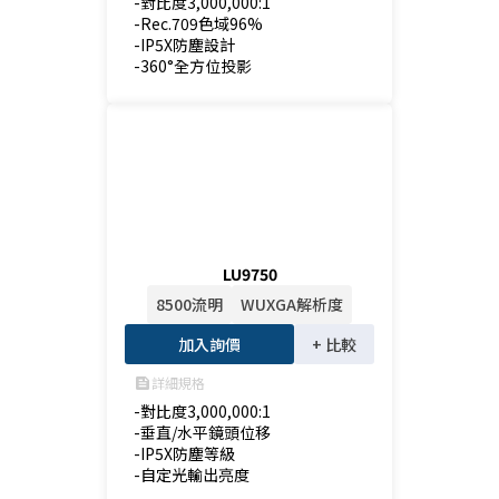
-對比度3,000,000:1

-Rec.709色域96%

-IP5X防塵設計

-360°全方位投影
LU9750
8500流明
WUXGA解析度
加入詢價
+ 比較
詳細規格
feed
-對比度3,000,000:1

-垂直/水平鏡頭位移

-IP5X防塵等級

-自定光輸出亮度