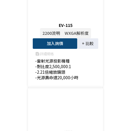
EV-115
2200流明
WXGA解析度
加入詢價
+ 比較
詳細規格
feed
-雷射光源投影機種

-對比度2,500,000:1

-2.21倍縮放鏡頭

-光源壽命達20,000小時