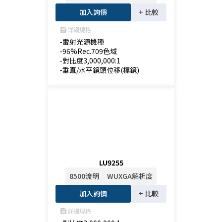
加入詢價
+ 比較
詳細規格
feed
-雷射光源機種

-96%Rec.709色域

-對比度3,000,000:1

-垂直/水平鏡頭位移(標鏡)
LU9255
8500流明
WUXGA解析度
加入詢價
+ 比較
詳細規格
feed