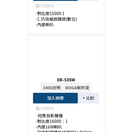
詳細規格
feed
-對比度15000:1

-1.35倍縮放鏡頭(數位)

-內建喇叭
EB-535W
3400流明
WXGA解析度
加入詢價
+ 比較
詳細規格
feed
 -短焦投影機種

-對比度16000：1

-內建16W喇叭
