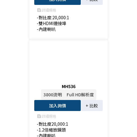
詳細規格
feed
-對比度:20,000:1

-雙HDMI連接埠

-內建喇叭
MH536
3800流明
Full HD解析度
加入詢價
+ 比較
詳細規格
feed
-對比度20,000:1

-1.2倍縮放鏡頭

-內建喇叭