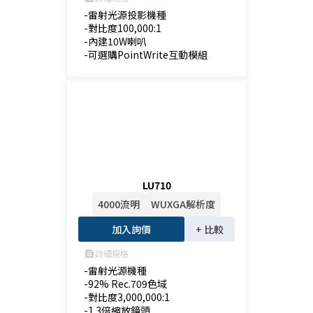
-雷射光源投影機種

-對比度100,000:1 ‎

-內建10W喇叭

-可選購PointWrite互動模組
LU710
4000流明
WUXGA解析度
加入詢價
+ 比較
詳細規格
feed
-雷射光源機種

-92% Rec.709色域

-對比度3,000,000:1

-1.3倍縮放鏡頭