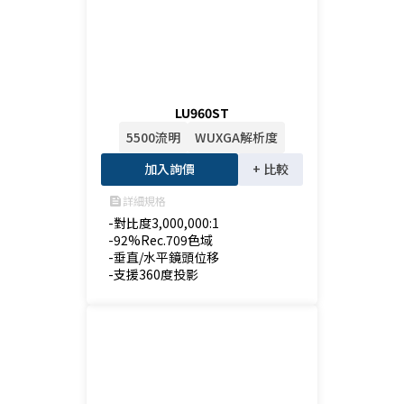
LU960ST
5500流明
WUXGA解析度
加入詢價
+ 比較
詳細規格
feed
-對比度3,000,000:1

-92%Rec.709色域

-垂直/水平鏡頭位移

-支援360度投影