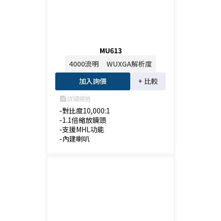
MU613
4000流明
WUXGA解析度
加入詢價
+ 比較
詳細規格
feed
-對比度10,000:1

-1.1倍縮放鏡頭

-支援MHL功能

-內建喇叭