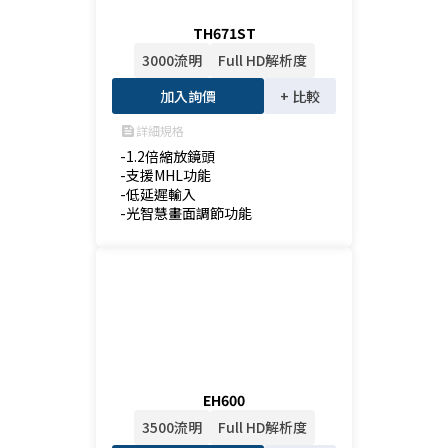
TH671ST
3000流明
Full HD解析度
加入詢價
+ 比較
詳細規格
feed
-1.2倍縮放鏡頭

-支援MHL功能

-低延遲輸入

-光智慧畫面調節功能
EH600
3500流明
Full HD解析度