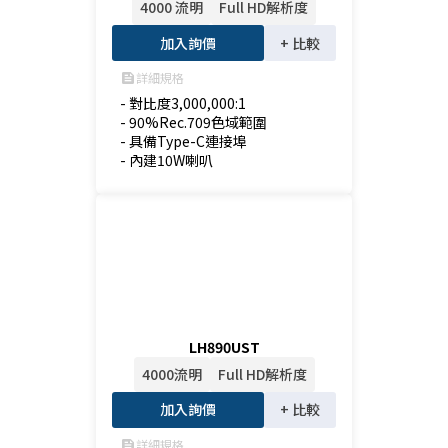
4000 流明
Full HD解析度
加入詢價
+ 比較
詳細規格
feed
- 對比度3,000,000:1

- 90%Rec.709色域範圍

- 具備Type-C連接埠

- 內建10W喇叭
LH890UST
4000流明
Full HD解析度
加入詢價
+ 比較
詳細規格
feed