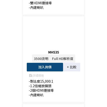
-雙HDMI連接埠

-內建喇叭
MH535
3500流明
Full HD解析度
加入詢價
+ 比較
詳細規格
feed
-對比度15,000:1

-1.2倍縮放鏡頭

-2個HDMI連接埠

-內建喇叭