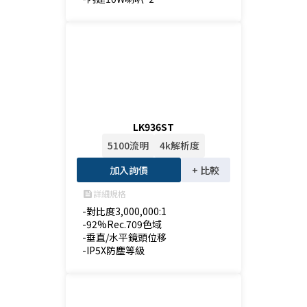
LK936ST
5100流明
4k解析度
加入詢價
+ 比較
詳細規格
feed
-對比度3,000,000:1

-92%Rec.709色域

-垂直/水平鏡頭位移

-IP5X防塵等級