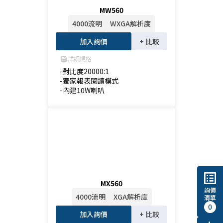
MW560
4000流明
WXGA解析度
加入詢價
+ 比較
詳細規格
feed
-對比度20000:1

-獨家報表閱讀模式

-內建10W喇叭
list_alt
MX560
詢價
4000流明
XGA解析度
清單
0
加入詢價
+ 比較