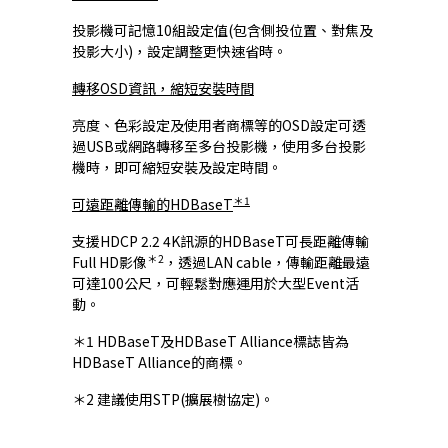
投影機可記憶10組設定值(包含側投位置、對焦及
投影大小)，設定調整更快速省時。
轉移OSD資訊，縮短安裝時間
亮度、色彩設定及使用者商標等的OSD設定可透
過USB或網路轉移至多台投影機，使用多台投影
機時，即可縮短安裝及設定時間。
＊1
可遠距離傳輸的HDBaseT
支援HDCP 2.2 4K訊源的HDBaseT可長距離傳輸
＊2
Full HD影像
，透過LAN cable，傳輸距離最遠
可達100公尺，可輕鬆對應運用於大型Event活
動。
＊1 HDBaseT及HDBaseT Alliance標誌皆為
HDBaseT Alliance的商標。
＊2 建議使用STP(擴展樹協定)。