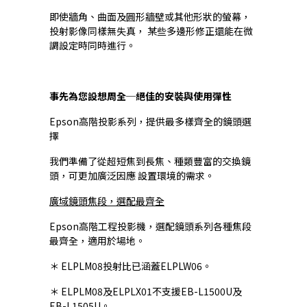
即使牆角、曲面及圓形牆壁或其他形狀的螢幕，
投射影像同樣無失真， 某些多邊形修正還能在微
調設定時同時進行。
事先為您設想周全─絕佳的安裝與使用彈性
Epson高階投影系列，提供最多樣齊全的鏡頭選
擇
我們準備了從超短焦到長焦、種類豐富的交換鏡
頭，可更加廣泛因應 設置環境的需求。
廣域鏡頭焦段，選配最齊全
Epson高階工程投影機，選配鏡頭系列各種焦段
最齊全，適用於場地。
＊ ELPLM08投射比已涵蓋ELPLW06。
＊ ELPLM08及ELPLX01不支援EB-L1500U及
EB-L1505U。