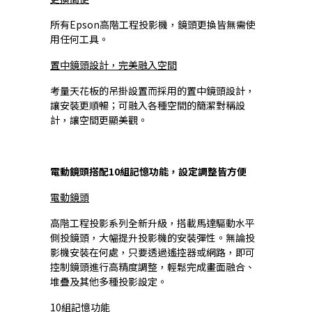
所有Epson高階工程投影機，鏡頭更換皆無需使
用任何工具。
置中鏡頭設計，完美融入空間
考量天花板的吊掛設置而採用的置中鏡頭設計，
讓安裝更順暢；可融入各種空間的簡潔對稱設
計，讓空間更顯美觀。
電動鏡頭搭配10組記憶功能，設定調整皆方便
電動鏡頭
高階工程投影系列全新升級，搭載馬達驅動水平
側投鏡頭，大幅提升投影機的安裝彈性。無論投
影機安裝在何處，只要透過遙控器或網路，即可
控制鏡頭進行高精度調整，輕鬆完成畫面融合、
堆疊及其他多種投影設定。
10組記憶功能