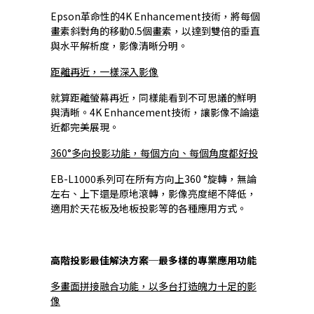
Epson革命性的4K Enhancement技術，將每個
畫素斜對角的移動0.5個畫素，以達到雙倍的垂直
與水平解析度，影像清晰分明。
距離再近，一樣深入影像
就算距離螢幕再近，同樣能看到不可思議的鮮明
與清晰。4K Enhancement技術，讓影像不論遠
近都完美展現。
360°多向投影功能，每個方向、每個角度都好投
EB-L1000系列可在所有方向上360 °旋轉，無論
左右、上下還是原地滾轉，影像亮度絕不降低，
適用於天花板及地板投影等的各種應用方式。
高階投影最佳解決方案─最多樣的專業應用功能
多畫面拼接融合功能，以多台打造魄力十足的影
像