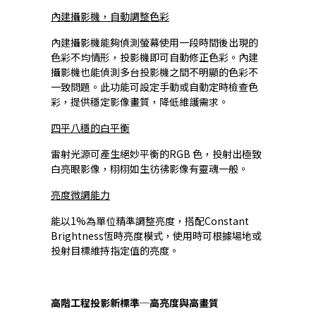
內建攝影機，自動調整色彩
內建攝影機能夠偵測螢幕使用一段時間後出現的
色彩不均情形，投影機即可自動修正色彩。內建
攝影機也能偵測多台投影機之間不明顯的色彩不
一致問題。此功能可設定手動或自動定時檢查色
彩，提供穩定影像畫質，降低維護需求。
四平八穩的白平衡
雷射光源可產生絕妙平衡的RGB 色，投射出極致
白亮眼影像，栩栩如生彷彿影像有靈魂一般。
亮度微調能力
能以1%為單位精準調整亮度，搭配Constant
Brightness恆時亮度模式，使用時可根據場地或
投射目標維持指定值的亮度。
高階工程投影新標準─高亮度與高畫質