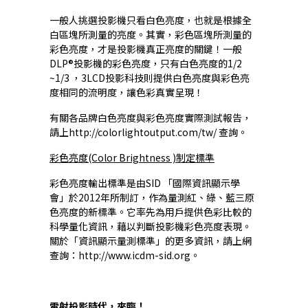
一般人挑選投影機只看白色亮度，也就是根據全
白區塊所測量的亮度。其實，彩色區塊所測量的
彩色亮度，才是投影機真正亮度的關鍵！一般
DLP®投影機的彩色亮度，只有白色亮度的1/2
~1/3 ，3LCD投影科技則提供白色亮度與彩色亮
度相同的流明度，讓色彩真實呈現！
有關各品牌白色亮度與彩色亮度實際測試報告，
請上http://colorlightoutput.com/tw/ 查詢。
彩色亮度(Color Brightness )制定標準
彩色亮度輸出標準是由SID 「國際資訊顯示學
會」於2012年所制訂，作為量測紅、綠、藍三原
色亮度的新標準。它率先為用戶提供色彩比較的
科學量化資訊，藉以判斷投影機彩色亮度表現。
關於「資訊顯示量測標準」的更多資訊，請上網
查詢：http://www.icdm-sid.org。
雷射投影時代，來臨！