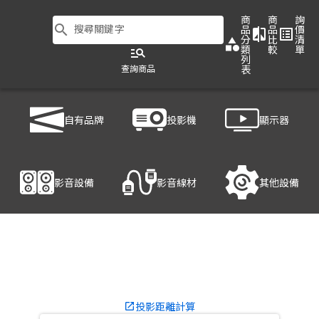
商
商
詢
search
搜尋關鍵字
品
品
價
compare
list_alt
分
比
清
category
類
較
單
manage_search
列
查詢商品
表
商品列表
/
投影機
/
商用投影機
/
EPSON EB-L1505UH
自有品牌
投影機
顯示器
產品細節
影音設備
影音線材
其他設備
投影距離計算
launch