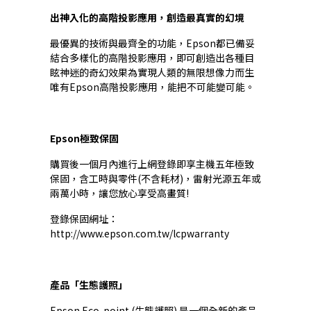
出神入化的高階投影應用，創造最真實的幻境
最優異的技術與最齊全的功能，Epson都已備妥
結合多樣化的高階投影應用，即可創造出各種目
眩神迷的奇幻效果為實現人類的無限想像力而生
唯有Epson高階投影應用，能把不可能變可能。
Epson極致保固
購買後一個月內進行上網登錄即享主機五年極致
保固，含工時與零件(不含耗材)，雷射光源五年或
兩萬小時，讓您放心享受高畫質!
登錄保固網址：
http://www.epson.com.tw/lcpwarranty
產品「生態護照」
Epson Eco-point (生態護照) 是一個全新的產品