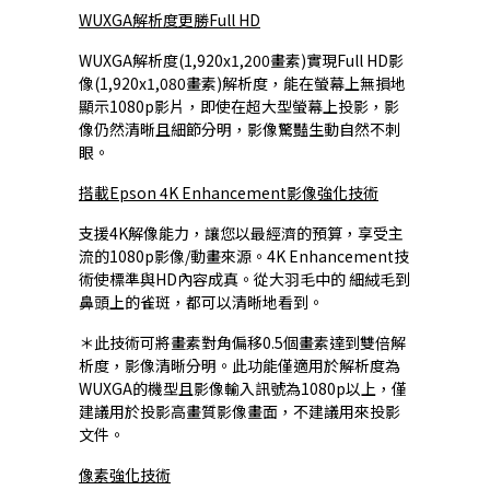
WUXGA解析度更勝Full HD
WUXGA解析度(1,920x1,200畫素)實現Full HD影
像(1,920x1,080畫素)解析度，能在螢幕上無損地
顯示1080p影片，即使在超大型螢幕上投影，影
像仍然清晰且細節分明，影像驚豔生動自然不刺
眼。
搭載Epson 4K Enhancement影像強化技術
支援4K解像能力，讓您以最經濟的預算，享受主
流的1080p影像/動畫來源。4K Enhancement技
術使標準與HD內容成真。從大羽毛中的 細絨毛到
鼻頭上的雀斑，都可以清晰地看到。
＊此技術可將畫素對角偏移0.5個畫素達到雙倍解
析度，影像清晰分明。此功能僅適用於解析度為
WUXGA的機型且影像輸入訊號為1080p以上，僅
建議用於投影高畫質影像畫面，不建議用來投影
文件。
像素強化技術