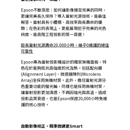
Epson不斷亟思：如何讓影像臻至完美的同時，
更讓完美長久保持？導入雷射光源技術，是最佳
解答。雷射具有小體積、高效率與長壽命的優
勢；在色彩的表現上，更能展現近乎完美的光色
純度，是高階工程投影的第一首選！
超長雷射光源壽命20,000小時，幾乎0維護的絕佳
可靠性
Epson專為雷射投影機設計的獨家無機面板，特
色在於能夠抵抗高強度的光及熱。包括配向膜
(Alignment Layer)、微透鏡陣列(Microlens
Array)全採用無機材質。此外，擔任雷射光源分
色重要功能的螢光輪，同樣也是採用無機材質，
讓雷射投影更加清透，不再因強光與高溫，造成
投影品質衰退，也是Epson保證20,000小時免維
護的核心技術。
自動影像校正，精準微調更Smart