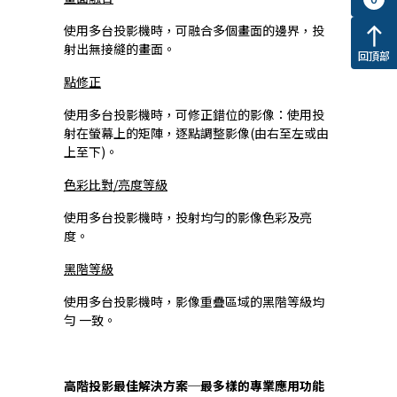
使用多台投影機時，可融合多個畫面的邊界，投
north
射出無接縫的畫面。
回頂部
點修正
使用多台投影機時，可修正錯位的影像：使用投
射在螢幕上的矩陣，逐點調整影像(由右至左或由
上至下)。
色彩比對/亮度等級
使用多台投影機時，投射均勻的影像色彩及亮
度。
黑階等級
使用多台投影機時，影像重疊區域的黑階等級均
勻 一致。
高階投影最佳解決方案─最多樣的專業應用功能