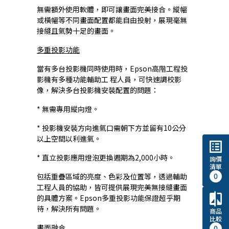
無需額外使用軟體，即可讓畫面完美接合。縱幅
或橫幅等不同畫面配置都能自由投射，展現毫無
接縫且氣勢十足的畫面。
多重投影功能
當有多台投影機同時使用時，Epson高階工程投
影機有多種功能輔助工 程人員，可快速調校影
像，解決多台投影機安裝配置的問題：
* 無需專用縱向燈。
* 投影機安裝方向進氣口需朝下方並留有10公分
以上空間以利進氣。
list_alt
* 直立投影應用燈泡更換週期為2,000小時。
詢價
清單
0
包括重疊區域的亮度、色彩及位置等，透過輔助
工程人員的協助，皆可提供展現完美無接縫畫面
compare
的具體方案。Epson多重投影功能保證超乎期
待，解決所有問題。
商品
比較
畫面融合
0