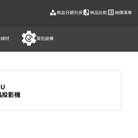
category
compare
list_alt
商品分類列表
商品比較
詢價清單
音線材
其他設備
4U
晶投影機