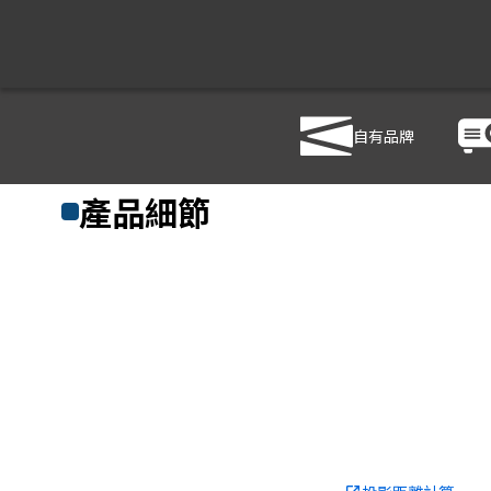
自有品牌
商品列表
/
投影機
/
商用投影機
/
NEC P474U
產品細節