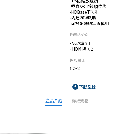
-1.6倍縮放鏡頭

-垂直/水平鏡頭位移

-HDBaseT功能

-內建20W喇叭

-可搭配選購無線模組
輸入介面
feed
- VGA埠 x 1

- HDMI埠 x 2
投射比
send
1.2~2
download_for_offline
下載型錄
產品介紹
詳細規格