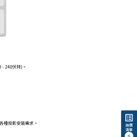
- 240伏特)。
list_alt
足各種投影安裝需求。
詢價
清單
0