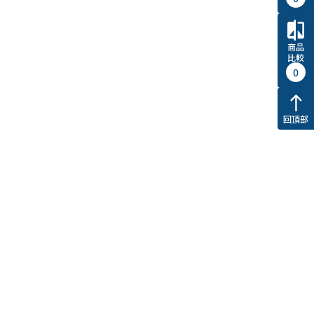
compare
商品
比較
0
north
回頂部