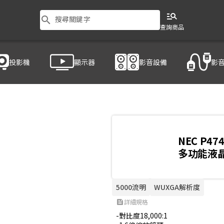
manage_search
search
搜尋關鍵字
查詢商品
投影機
顯示器
影音設備
影
NEC P47
多功能液
5000流明
WUXGA解析度
詳細規格
feed
-對比度18,000:1
