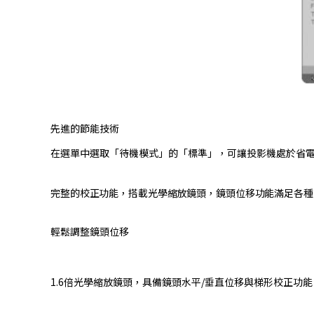
先進的節能技術
在選單中選取「待機模式」的「標準」，可讓投影機處於省電模式，於「待機模
完整的校正功能，搭載光學縮放鏡頭，鏡頭位移功能滿足各種
輕鬆調整鏡頭位移
1.6倍光學縮放鏡頭，具備鏡頭水平/垂直位移與梯形校正