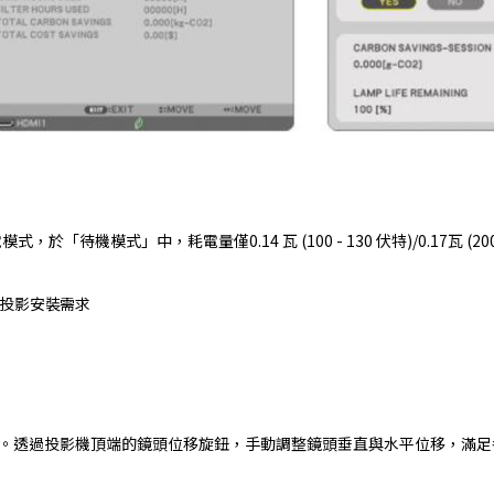
式」中，耗電量僅0.14 瓦 (100 - 130 伏特)/0.17瓦 (200 
投影安裝需求
功能。透過投影機頂端的鏡頭位移旋鈕，手動調整鏡頭垂直與水平位移，滿