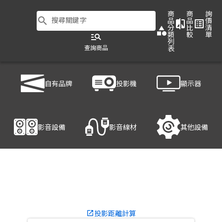
商
商
詢
search
搜尋關鍵字
品
品
價
compare
list_alt
分
比
清
category
類
較
單
manage_search
列
查詢商品
表
商品列表
/
投影機
/
商用投影機
/
EPSON EB-725Wi
自有品牌
投影機
顯示器
產品細節
影音設備
影音線材
其他設備
投影距離計算
launch