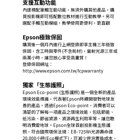
支援互動功能
內建標配筆觸互動功能，無須外購其他產品，購
買投影機即可搭配數位教材進行互動教學。另可
選配手觸互動模組，教學使用更便利，更直觀
Epson極致保固
購買後一個月內進行上網登錄即享主機三年極致
保固，含工時與零件(不含耗材)，雷射光源三年或
兩萬小時，讓您放心享受高畫質！
登錄保固網址：
http://www.epson.com.tw/lcpwarranty
獨家「生態護照」
Epson Eco-point (生態護照) 是一個全新的產品
環境效能標識，代表著Epson持續開發對地球友
善的產品。透過Epson Eco-point，消費者可以
清楚的了解每一項產品之環境效能，包括節能、
低污染、節省資源、資源再生利用率等，讓您聰
明消費愛地球。Epson全球首創投影機生態護
照，符合國際環保法規：EB-725Wi光源壽命達
20,000小時(Eco模式下)，可減少燈泡置換成本，