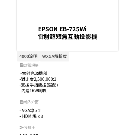
EPSON EB-725Wi
雷射超短焦互動投影機
4000流明
WXGA解析度
詳細規格
feed
 -雷射光源機種

-對比度2,500,000:1

-支援手指觸控(選配)

-內建16W喇叭
輸入介面
feed
- VGA埠 x 2

- HDMI埠 x 3
投射比
send