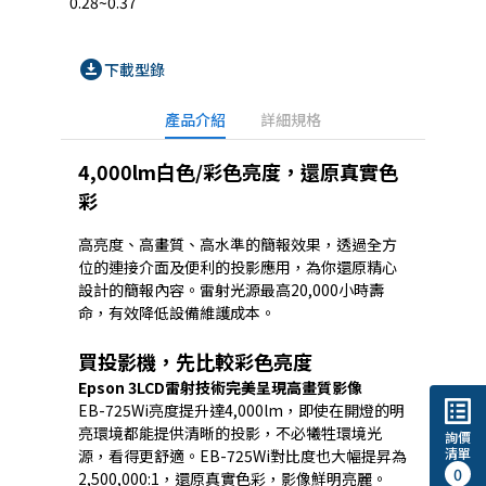
0.28~0.37
download_for_offline
下載型錄
產品介紹
詳細規格
4,000lm白色/彩色亮度，還原真實色
彩
高亮度、高畫質、高水準的簡報效果，透過全方
位的連接介面及便利的投影應用，為你還原精心
設計的簡報內容。雷射光源最高20,000小時壽
命，有效降低設備維護成本。
買投影機，先比較彩色亮度
Epson 3LCD雷射技術完美呈現高畫質影像
list_alt
EB-725Wi亮度提升達4,000lm，即使在開燈的明
亮環境都能提供清晰的投影，不必犧牲環境光
詢價
清單
源，看得更舒適。EB-725Wi對比度也大幅提昇為
0
2,500,000:1，還原真實色彩，影像鮮明亮麗。