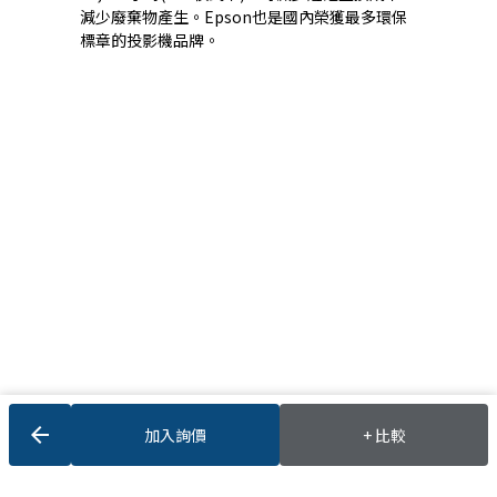
減少廢棄物產生。Epson也是國內榮獲最多環保
標章的投影機品牌。
arrow_back
加入詢價
+ 比較