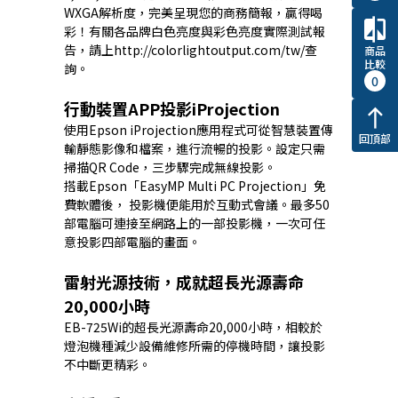
WXGA解析度，完美呈現您的商務簡報，贏得喝
compare
彩！有關各品牌白色亮度與彩色亮度實際測試報
告，請上
http://colorlightoutput.com/tw/
查
商品
比較
詢。
0
行動裝置APP投影iProjection
north
使用Epson iProjection應用程式可從智慧裝置傳
回頂部
輸靜態影像和檔案，進行流暢的投影。設定只需
掃描QR Code，三步驟完成無線投影。
搭載Epson「EasyMP Multi PC Projection」免
費軟體後， 投影機便能用於互動式會議。最多50
部電腦可連接至網路上的一部投影機，一次可任
意投影四部電腦的畫面。
雷射光源技術，成就超長光源壽命
20,000小時
EB-725Wi的超長光源壽命20,000小時，相較於
燈泡機種減少設備維修所需的停機時間，讓投影
不中斷更精彩。