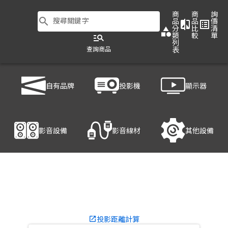
商
商
詢
search
搜尋關鍵字
品
品
價
compare
list_alt
分
比
清
category
類
較
單
manage_search
列
查詢商品
表
商品列表
/
投影機
/
商用投影機
/
BenQ LU960ST2
自有品牌
投影機
顯示器
產品細節
影音設備
影音線材
其他設備
投影距離計算
launch