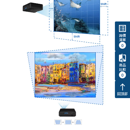
list_alt
詢價
清單
0
compare
商品
比較
0
north
回頂部