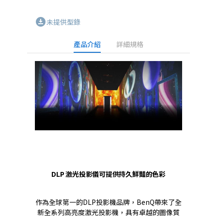
download_for_offline
未提供型錄
產品介紹
詳細規格
DLP 激光投影儀可提供持久鮮豔的色彩
作為全球第一的DLP投影機品牌，BenQ帶來了全
新全系列高亮度激光投影機，具有卓越的圖像質