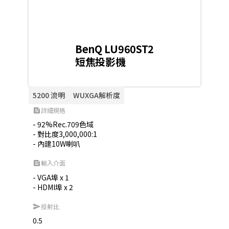
BenQ LU960ST2
短焦投影機
5200 流明
WUXGA解析度
詳細規格
feed
- 92%Rec.709色域

- 對比度3,000,000:1

- 內建10W喇叭
輸入介面
feed
- VGA埠 x 1

- HDMI埠 x 2
投射比
send
0.5