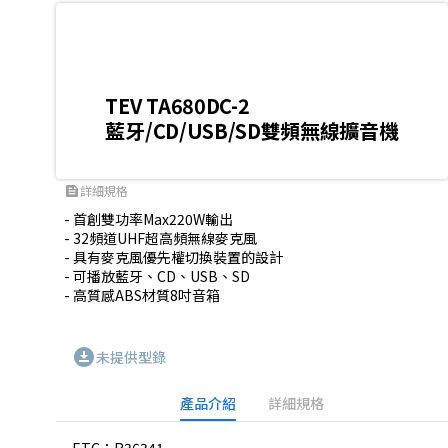
TEV TA680DC-2
藍牙/CD/USB/SD雙頻無線擴音機
詳細規格
feed
- 首創雙功率Max220W輸出

- 32頻道UHF超高頻無線麥克風

- 具有麥克風優先權切換裝置的設計

- 可播放藍牙、CD、USB、SD

- 高質感ABS材質8吋音箱
download_for_offline
未提供型錄
產品介紹
詳細規格
ETC：R36341