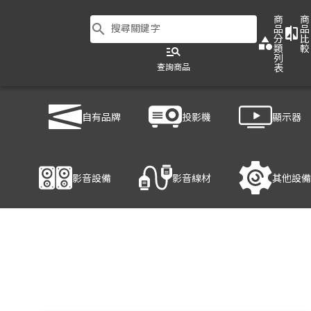
商
商
search
搜尋關鍵字
品
品
compare
分
比
category
類
較
manage_search
列
查詢商品
表
商品列表
/
影音設備
/
⿆克⾵/擴⾳機
/
TEV TA680DC-2
自有品牌
投影機
顯示器
產品細節
影音設備
影音線材
其他設備