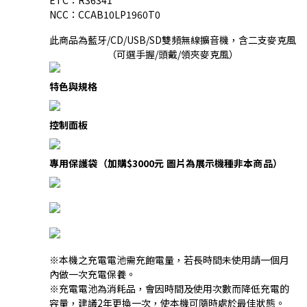
NCC：CCAB10LP1960T0
此商品為藍牙/CD/USB/SD雙頻無線擴音機，含二支麥克風
（可選手握/頭戴/領夾麥克風）
特色與規格
控制面板
專用保護袋（加購$3000元 圖片為展示機種非本商品）
※本機之充電電池需充飽電量，若長時間未使用請一個月
內做一次充電保養。
※充電電池為消耗品，會因時間及使用次數而降低充電的
容量，建議2年更換一次，使本機可隨時處於最佳狀態。