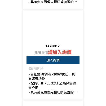
- 具有麥克風優先權切換裝置的設
計

- 可播放：藍牙、CD、USB、SD
TA780D-1
請加入詢價
建議售價
加入詢價
詳細規格
feed
- 首創雙功率Max300W輸出，具
有迴音功能

- 配備UHF PLL 32CH超高頻無線
麥克風

- 具有麥克風優先權切換裝置的設
計

- 可播放：藍牙、USB、SD