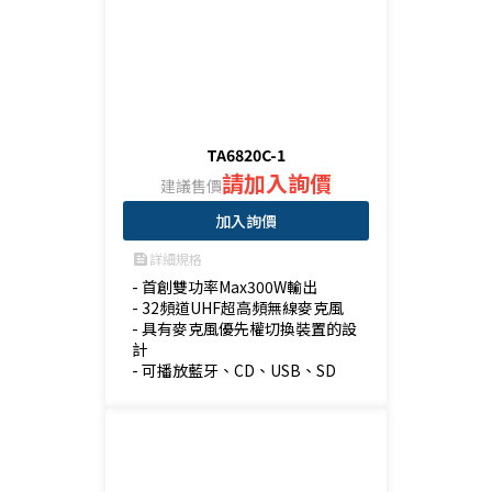
TA6820C-1
請加入詢價
建議售價
加入詢價
詳細規格
feed
- 首創雙功率Max300W輸出

- 32頻道UHF超高頻無線麥克風

- 具有麥克風優先權切換裝置的設
計

- 可播放藍牙、CD、USB、SD