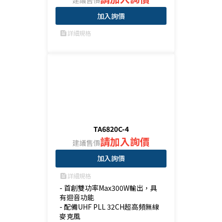
建議售價
加入詢價
詳細規格
feed
TA6820C-4
請加入詢價
建議售價
加入詢價
詳細規格
feed
- 首創雙功率Max300W輸出，具
有迴音功能

- 配備UHF PLL 32CH超高頻無線
麥克風
