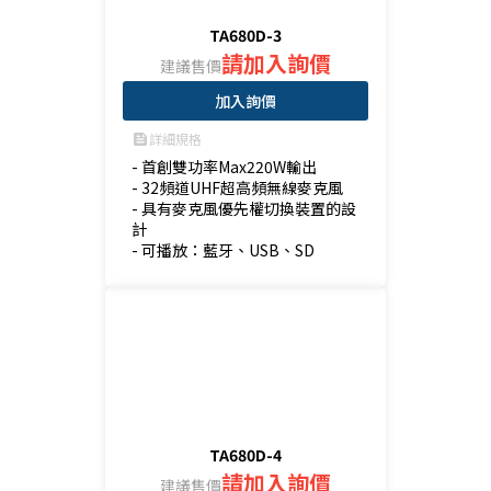
TA680D-3
請加入詢價
建議售價
加入詢價
詳細規格
feed
- 首創雙功率Max220W輸出

- 32頻道UHF超高頻無線麥克風

- 具有麥克風優先權切換裝置的設
計

- 可播放：藍牙、USB、SD
TA680D-4
請加入詢價
建議售價