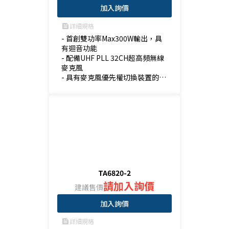
加入詢價
詳細規格
feed
- 首創雙功率Max300W輸出，具
有迴音功能

- 配備UHF PLL 32CH超高頻無線
麥克風

- 具有麥克風優先權切換裝置的設
計

- 可播放：藍牙、USB、SD
TA6820-2
請加入詢價
建議售價
加入詢價
詳細規格
feed