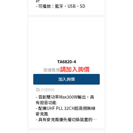
計

- 可播放：藍牙、USB、SD
TA6820-4
請加入詢價
建議售價
加入詢價
詳細規格
feed
- 首創雙功率Max300W輸出，具
有迴音功能

- 配備UHF PLL 32CH超高頻無線
麥克風

- 具有麥克風優先權切換裝置的設
計

- 可播放：藍牙、USB、SD