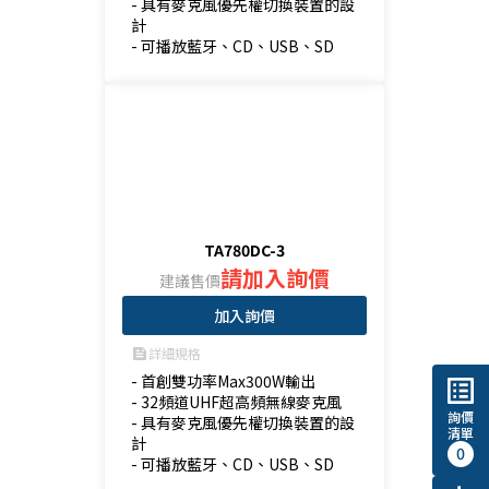
- 具有麥克風優先權切換裝置的設
計

- 可播放藍牙、CD、USB、SD
TA780DC-3
請加入詢價
建議售價
加入詢價
詳細規格
feed
- 首創雙功率Max300W輸出

list_alt
- 32頻道UHF超高頻無線麥克風

詢價
- 具有麥克風優先權切換裝置的設
清單
計

0
- 可播放藍牙、CD、USB、SD