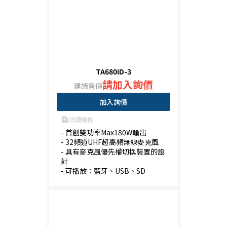
TA680iD-3
請加入詢價
建議售價
加入詢價
詳細規格
feed
- 首創雙功率Max180W輸出

- 32頻道UHF超高頻無線麥克風

- 具有麥克風優先權切換裝置的設
計

- 可播放：藍牙、USB、SD