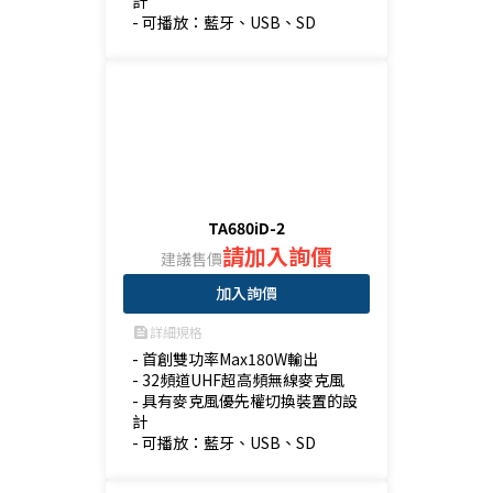
計

- 可播放：藍牙、USB、SD
TA680iD-2
請加入詢價
建議售價
加入詢價
詳細規格
feed
- 首創雙功率Max180W輸出

- 32頻道UHF超高頻無線麥克風

- 具有麥克風優先權切換裝置的設
計

- 可播放：藍牙、USB、SD