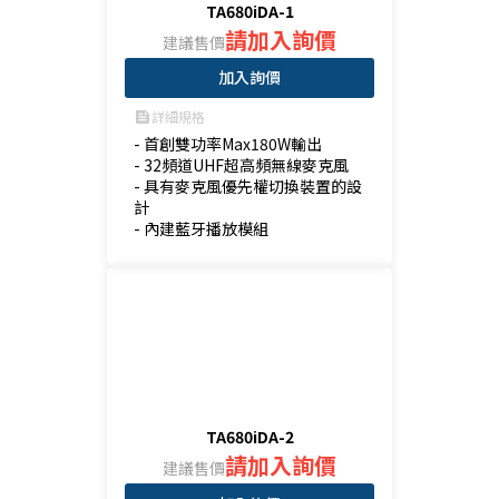
TA680iDA-1
請加入詢價
建議售價
加入詢價
詳細規格
feed
- 首創雙功率Max180W輸出

- 32頻道UHF超高頻無線麥克風

- 具有麥克風優先權切換裝置的設
計

- 內建藍牙播放模組
TA680iDA-2
請加入詢價
建議售價