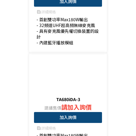
加入詢價
詳細規格
feed
- 首創雙功率Max180W輸出

- 32頻道UHF超高頻無線麥克風

- 具有麥克風優先權切換裝置的設
計

- 內建藍牙播放模組
TA680iDA-3
請加入詢價
建議售價
加入詢價
詳細規格
feed
- 首創雙功率Max180W輸出
