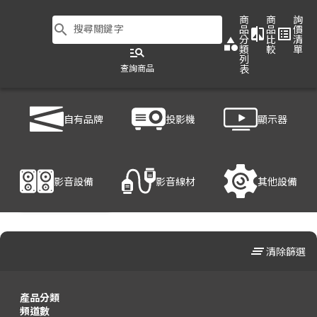
商
商
詢
search
搜尋關鍵字
品
品
價
compare
list_alt
分
比
清
category
類
較
單
manage_search
列
查詢商品
表
商品列表
/
影音設備
/
⿆克⾵/擴⾳機
自有品牌
投影機
顯示器
影音設備
影音線材
其他設備
clear_all
清除篩選
產品分類
頻道數