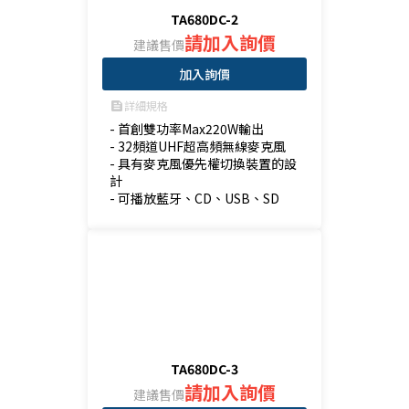
TA680DC-2
請加入詢價
建議售價
加入詢價
詳細規格
feed
- 首創雙功率Max220W輸出

- 32頻道UHF超高頻無線麥克風

- 具有麥克風優先權切換裝置的設
計

- 可播放藍牙、CD、USB、SD
TA680DC-3
請加入詢價
建議售價