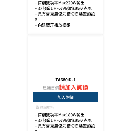
- 首創雙功率Max220W輸出

- 32頻道UHF超高頻無線麥克風

- 具有麥克風優先權切換裝置的設
計

- 內建藍牙播放模組
TA680iD-1
請加入詢價
建議售價
加入詢價
詳細規格
feed
- 首創雙功率Max180W輸出

- 32頻道UHF超高頻無線麥克風

- 具有麥克風優先權切換裝置的設