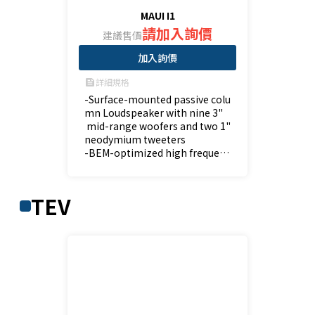
MAUI I1
請加入詢價
建議售價
加入詢價
詳細規格
feed
-Surface-mounted passive colu
mn Loudspeaker with nine 3"
 mid-range woofers and two 1" 
neodymium tweeters

-BEM-optimized high frequenc
y waveguide for wide horizont
al and controlled vertical dispe
rsion

TEV
-120 W RMS at 8 ohms

-Input selector switch: 8 ohms
 (transformer bypass) / 100 V /
 70 V