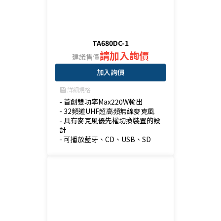
TA680DC-1
請加入詢價
建議售價
加入詢價
詳細規格
feed
- 首創雙功率Max220W輸出

- 32頻道UHF超高頻無線麥克風

- 具有麥克風優先權切換裝置的設
計

- 可播放藍牙、CD、USB、SD