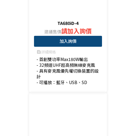
TA680iD-4
請加入詢價
建議售價
加入詢價
詳細規格
feed
- 首創雙功率Max180W輸出

- 32頻道UHF超高頻無線麥克風

- 具有麥克風優先權切換裝置的設
計

- 可播放：藍牙、USB、SD