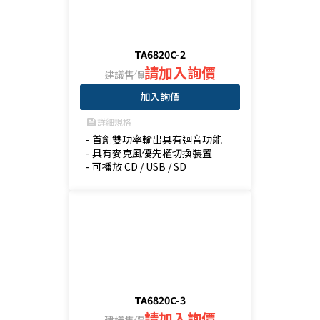
TA6820C-2
請加入詢價
建議售價
加入詢價
詳細規格
feed
- 首創雙功率輸出具有迴音功能

- 具有麥克風優先權切換裝置

- 可播放 CD / USB / SD
TA6820C-3
請加入詢價