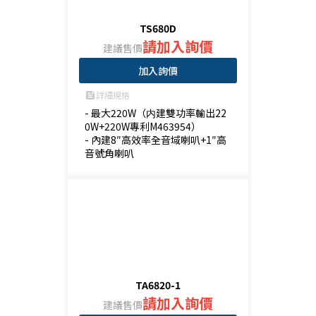
TS680D
請加入詢價
建議售價
加入詢價
詳細規格
feed
- 最大220W（内建雙功率輸出22
0W+220W專利M463954）

- 內建8″高效率全音域喇叭+1″高
音號角喇叭
TA6820-1
請加入詢價
建議售價