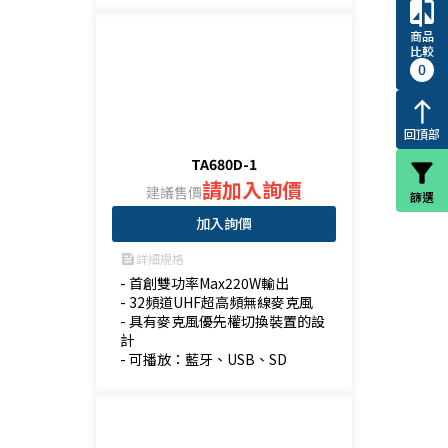
compare
商品
比較
0
north
回頂部
TA680D-1
filter_alt
請加入詢價
建議售價
篩選
加入詢價
詳細規格
feed
- 首創雙功率Max220W輸出

- 32頻道UHF超高頻無線麥克風

- 具有麥克風優先權切換裝置的設
計

- 可播放：藍牙、USB、SD