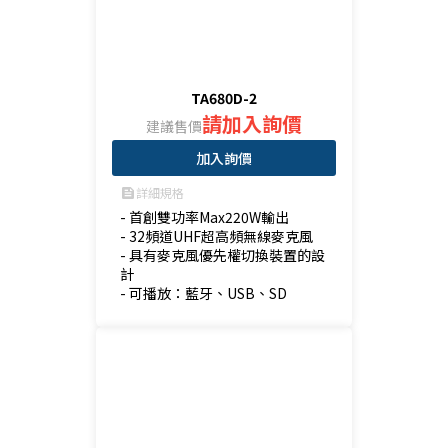
TA680D-2
請加入詢價
建議售價
加入詢價
詳細規格
feed
- 首創雙功率Max220W輸出

- 32頻道UHF超高頻無線麥克風

- 具有麥克風優先權切換裝置的設
計

- 可播放：藍牙、USB、SD