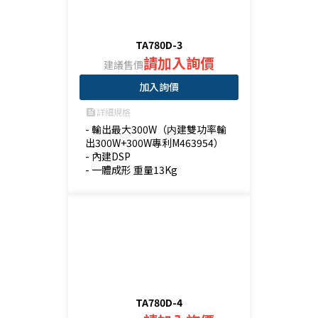
TA780D-3
請加入詢價
建議售價
加入詢價
詳細規格
feed
- 輸出最大300W（内建雙功率輸
出300W+300W專利M463954）

- 內建DSP

- 一體成形 重量13Kg
TA780D-4