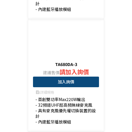
計

- 內建藍牙播放模組
TA680DA-3
請加入詢價
建議售價
加入詢價
詳細規格
feed
- 首創雙功率Max220W輸出

- 32頻道UHF超高頻無線麥克風

- 具有麥克風優先權切換裝置的設
計

- 內建藍牙播放模組