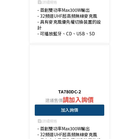
詳細規格
feed
- 首創雙功率Max300W輸出

- 32頻道UHF超高頻無線麥克風

- 具有麥克風優先權切換裝置的設
計

- 可播放藍牙、CD、USB、SD
TA780DC-2
請加入詢價
建議售價
加入詢價
詳細規格
feed
- 首創雙功率Max300W輸出

- 32頻道UHF超高頻無線麥克風
