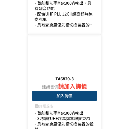
- 首創雙功率Max300W輸出，具
有迴音功能

- 配備UHF PLL 32CH超高頻無線
麥克風

- 具有麥克風優先權切換裝置的設
計

- 可播放：藍牙、USB、SD
TA6820-3
請加入詢價
建議售價
加入詢價
詳細規格
feed
- 首創雙功率Max300W輸出

- 32頻道UHF超高頻無線麥克風

- 具有麥克風優先權切換裝置的設