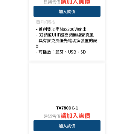
請加入詢價
建議售價
加入詢價
詳細規格
feed
- 首創雙功率Max300W輸出

- 32頻道UHF超高頻無線麥克風

- 具有麥克風優先權切換裝置的設
計

- 可播放：藍牙、USB、SD
TA780DC-1
請加入詢價
建議售價
加入詢價