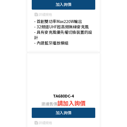
加入詢價
詳細規格
feed
- 首創雙功率Max220W輸出

- 32頻道UHF超高頻無線麥克風

- 具有麥克風優先權切換裝置的設
計

- 內建藍牙播放模組
TA680DC-4
請加入詢價
建議售價
加入詢價
詳細規格
feed