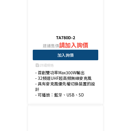
TA780D-2
請加入詢價
建議售價
加入詢價
詳細規格
feed
- 首創雙功率Max300W輸出

- 32頻道UHF超高頻無線麥克風

- 具有麥克風優先權切換裝置的設
計

- 可播放：藍牙、USB、SD