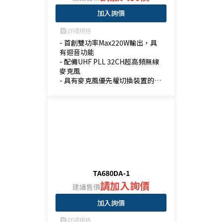
加入詢價
詳細規格
feed
- 首創雙功率Max220W輸出，具
有迴音功能

- 配備UHF PLL 32CH超高頻無線
麥克風

- 具有麥克風優先權切換裝置的設
計

- 可播放：藍牙、USB、SD
TA680DA-1
請加入詢價
建議售價
加入詢價
詳細規格
feed