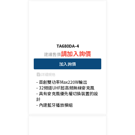
TA680DA-4
請加入詢價
建議售價
加入詢價
詳細規格
feed
- 首創雙功率Max220W輸出

- 32頻道UHF超高頻無線麥克風

- 具有麥克風優先權切換裝置的設
計

- 內建藍牙播放模組