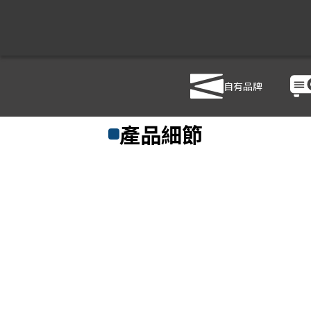
自有品牌
商品列表
/
影音設備
/
⿆克⾵/擴⾳機
/
TEV TA6
產品細節