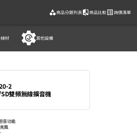
category
compare
list_alt
商品分類列表
商品比較
詢價清單
音線材
其他設備
20-2
B/SD雙頻無線擴音機
迴音功能

克風


