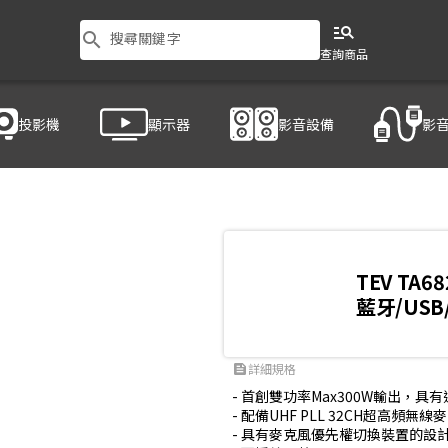
manage_search
search
搜尋關鍵字
查詢商品
投影機
顯示器
影音設備
影
820-2
TEV TA68
藍牙/US
詳細規格
feed
- 首創雙功率Max300W輸出，具有
- 配備UHF PLL 32CH超高頻無線麥
- 具有麥克風優先權切換裝置的設計