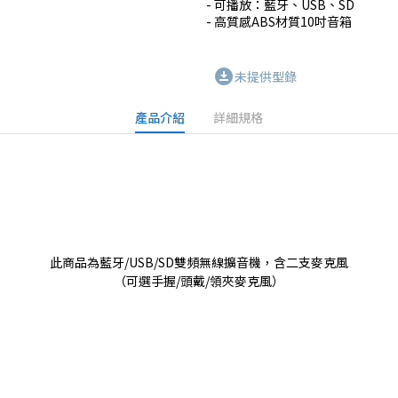
- 可播放：藍牙、USB、SD

- 高質感ABS材質10吋音箱
download_for_offline
未提供型錄
產品介紹
詳細規格
此商品為藍牙/USB/SD雙頻無線擴音機，含二支麥克風
（可選手握/頭戴/領夾麥克風）