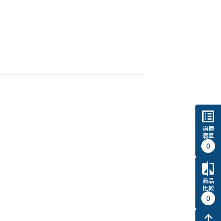
list_alt
詢價
清單
0
compare
商品
比較
0
north