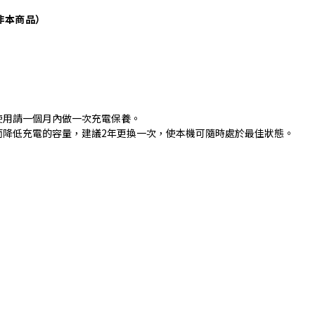
種非本商品）
使用請一個月內做一次充電保養。
而降低充電的容量，建議2年更換一次，使本機可隨時處於最佳狀態。