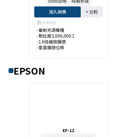
5000流明
4k解析度
加入詢價
+ 比較
詳細規格
feed
-雷射光源機種

-對比度3,000,000:1

-1.6倍縮放鏡頭

-垂直鏡頭位移
EPSON
EF-12