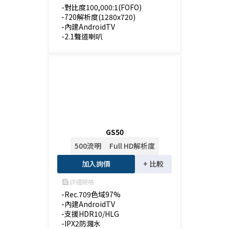
-對比度100,000:1(FOFO)

-720解析度(1280x720)

-內建AndroidTV

-2.1聲道喇叭
GS50
500流明
Full HD解析度
加入詢價
+ 比較
詳細規格
feed
-Rec.709色域97%

-內建AndroidTV

-支援HDR10/HLG

-IPX2防濺水