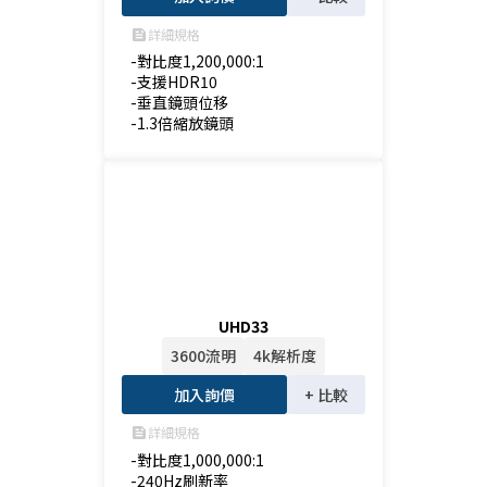
詳細規格
feed
-對比度1,200,000:1

-支援HDR10

-垂直鏡頭位移

-1.3倍縮放鏡頭
UHD33
3600流明
4k解析度
加入詢價
+ 比較
詳細規格
feed
-對比度1,000,000:1

-240Hz刷新率
