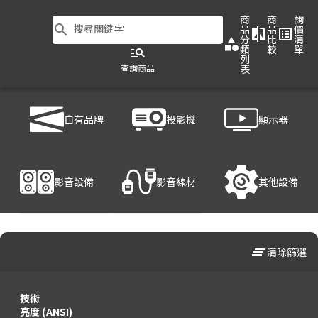
商
商
詢
search
搜尋關鍵字
品
品
價
compare
list_alt
分
比
清
category
類
較
單
manage_search
列
查詢商品
表
商品列表
/
投影機
/
家用投影機
自有品牌
投影機
顯示器
影音設備
影音線材
其他設備
clear_all
清除篩選
技術
100
100
亮度 (ANSI)