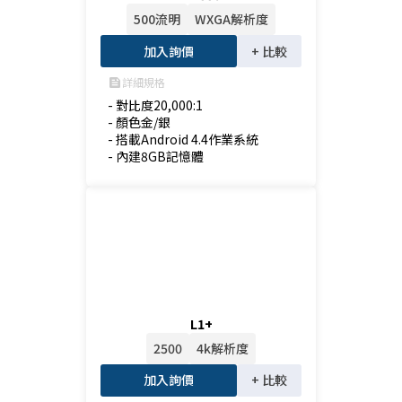
500流明
WXGA解析度
加入詢價
+ 比較
詳細規格
feed
- 對比度20,000:1

- 顏色金/銀

- 搭載Android 4.4作業系統

- 內建8GB記憶體
L1+
2500
4k解析度
加入詢價
+ 比較