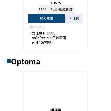
TH575
3800
Full HD解析度
加入詢價
+ 比較
詳細規格
feed
- 對比度15,000:1

- 88%Rec.709色域範圍

- 內建10W喇叭
Optoma
ML330