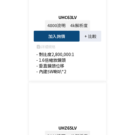
UHC63LV
4800流明
4k解析度
加入詢價
+ 比較
詳細規格
feed
- 對比度2,800,000:1

- 1.6倍縮放鏡頭

- 垂直鏡頭位移

- 內建5W喇叭*2
UHZ65LV