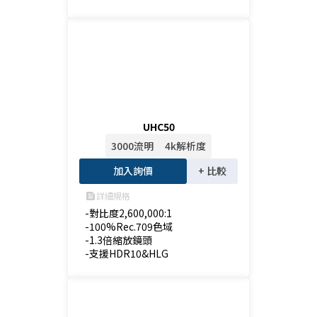
UHC50
3000流明
4k解析度
加入詢價
+ 比較
詳細規格
feed
-對比度2,600,000:1

-100%Rec.709色域

-1.3倍縮放鏡頭

-支援HDR10&HLG