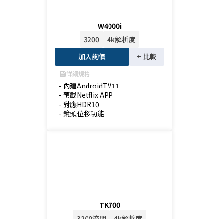
W4000i
3200
4k解析度
加入詢價
+ 比較
詳細規格
feed
- 內建AndroidTV11

- 預載Netflix APP

- 對應HDR10

- 鏡頭位移功能
TK700
3200流明
4k解析度