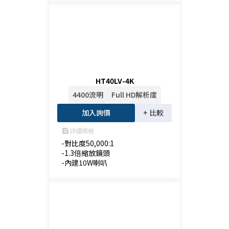
HT40LV-4K
4400流明
Full HD解析度
加入詢價
+ 比較
詳細規格
feed
-對比度50,000:1

-1.3倍縮放鏡頭

-內建10W喇叭