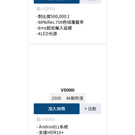
詳細規格
feed
-對比度500,000:1

-98%Rec.709色域覆蓋率

-8ms超低輸入延遲

-4LED光源
V5000i
2500
4k解析度
加入詢價
+ 比較
詳細規格
feed
- Android11系統

- 支援HDR10+
