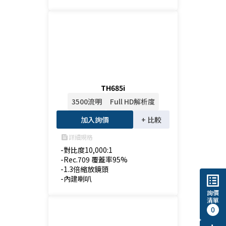
TH685i
3500流明
Full HD解析度
加入詢價
+ 比較
詳細規格
feed
-對比度10,000:1

-Rec.709 覆蓋率95%

-1.3倍縮放鏡頭

list_alt
-內建喇叭
詢價
清單
0