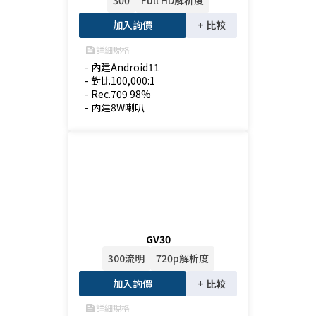
加入詢價
+ 比較
詳細規格
feed
- 內建Android11

- 對比100,000:1

- Rec.709 98%

- 內建8W喇叭
GV30
300流明
720p解析度
加入詢價
+ 比較
詳細規格
feed