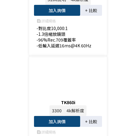
加入詢價
+ 比較
詳細規格
feed
-對比度10,000:1

-1.3倍縮放鏡頭

-96%Rec.709覆蓋率

-低輸入延遲16ms@4K 60Hz
TK860i
3300
4k解析度
加入詢價
+ 比較
詳細規格
feed