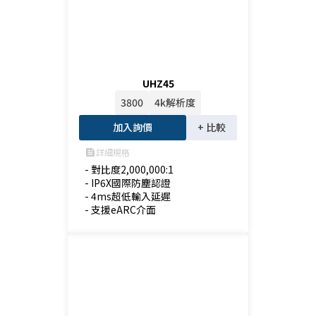
UHZ45
3800
4k解析度
加入詢價
+ 比較
詳細規格
feed
- 對比度2,000,000:1

- IP6X國際防塵認證

- 4ms超低輸入延遲

- 支援eARC介面