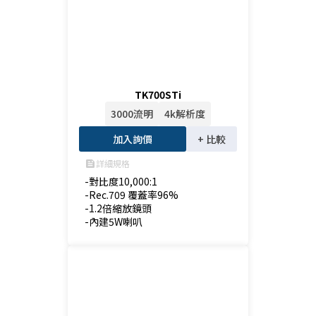
TK700STi
3000流明
4k解析度
加入詢價
+ 比較
詳細規格
feed
-對比度10,000:1

-Rec.709 覆蓋率96%

-1.2倍縮放鏡頭

-內建5W喇叭