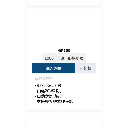
GP100
1000
Full HD解析度
加入詢價
+ 比較
詳細規格
feed
- 97% Rec.709

- 內建20W喇叭

- 自動對焦功能

- 支援雙系統無線投影