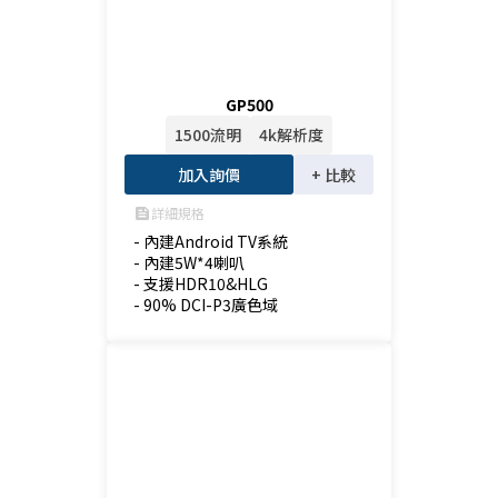
GP500
1500流明
4k解析度
加入詢價
+ 比較
詳細規格
feed
- 內建Android TV系統

- 內建5W*4喇叭

- 支援HDR10&HLG

- 90% DCI-P3廣色域