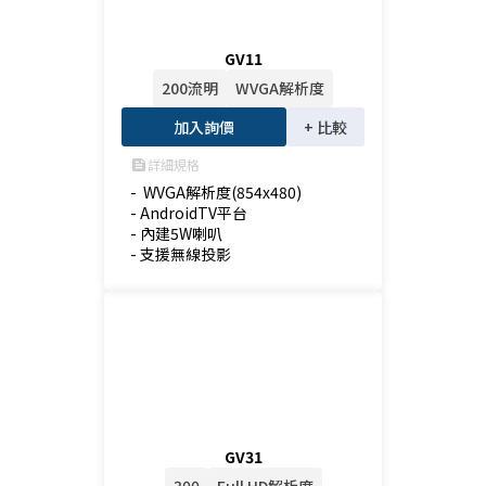
GV11
200流明
WVGA解析度
加入詢價
+ 比較
詳細規格
feed
-  WVGA解析度(854x480)

- AndroidTV平台

- 內建5W喇叭

- 支援無線投影
GV31
300
Full HD解析度