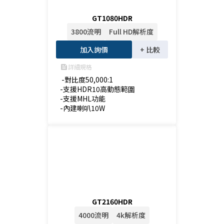
GT1080HDR
3800流明
Full HD解析度
加入詢價
+ 比較
詳細規格
feed
 -對比度50,000:1

-支援HDR10高動態範圍

-支援MHL功能

-內建喇叭10W
GT2160HDR
4000流明
4k解析度