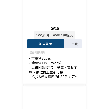
GV10
100流明
WVGA解析度
加入詢價
+ 比較
詳細規格
feed
- 重量僅385克

- 體積僅11x11x4公分

- 具備HDMI連接，筆電、電玩主
機、數位機上盒都可接

- 5V, 2A超大電壓的USB孔，可供
電給數位電視棒