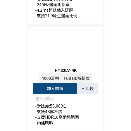
-240Hz畫面刷新率

-4.2ms超低輸入延遲

-支援21:9原生畫面比例
HT32LV-4K
4000流明
Full HD解析度
加入詢價
+ 比較
詳細規格
feed
-對比度:50,000:1

-支援4K解析度

-支援HDR10高動態範圍

-內建喇叭