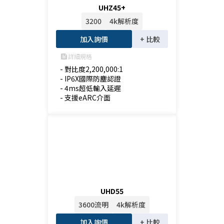
UHZ45+
3200
4k解析度
加入詢價
+ 比較
詳細規格
feed
- 對比度2,200,000:1

- IP6X國際防塵認證

- 4ms超低輸入延遲

- 支援eARC介面
UHD55
3600流明
4k解析度
加入詢價
+ 比較