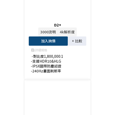
D2+
3000流明
4k解析度
加入詢價
+ 比較
詳細規格
feed
 -對比度1,800,000:1

-支援HDR10&HLG

-IP5X國際防塵認證

-240Hz畫面刷新率