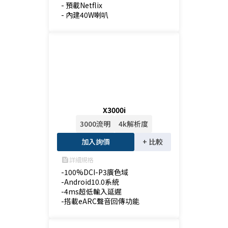
- 預載Netflix

- 內建40W喇叭
X3000i
3000流明
4k解析度
加入詢價
+ 比較
詳細規格
feed
-100%DCI-P3廣色域

-Android10.0系統

-4ms超低輸入延遲

-搭載eARC聲音回傳功能