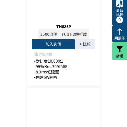
compare
商品
比較
0
TH685P
north
3500流明
Full HD解析度
回頂部
加入詢價
+ 比較
filter_alt
詳細規格
feed
篩選
-對比度10,000:1

-95%Rec.709色域

-8.3ms低延遲

-內建5W喇叭