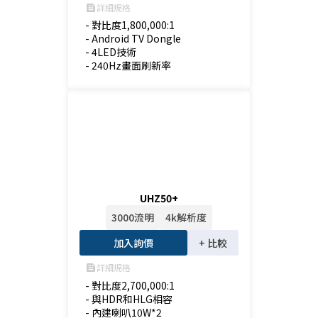
詳細規格
feed
- 對比度1,800,000:1

- Android TV Dongle

- 4LED技術

- 240Hz畫面刷新率
UHZ50+
3000流明
4k解析度
加入詢價
+ 比較
詳細規格
feed
- 對比度2,700,000:1

- 與HDR和HLG相容

- 內建喇叭10W*2