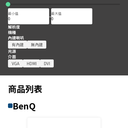
最小值
最大值
-
解析度
機種
內建喇叭
有內建
無內建
光源
介面
VGA
HDMI
DVI
商品列表
BenQ