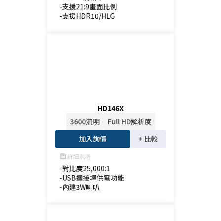
-支援21:9畫面比例

-支援HDR10/HLG
HD146X
3600流明
Full HD解析度
加入詢價
+ 比較
詳細規格
feed
-對比度25,000:1

-USB連接埠供電功能

-內建3W喇叭