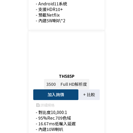
- Android11系統

- 支援HDR10+

- 預載Netflix

- 內建5W喇叭*2
TH585P
3500
Full HD解析度
加入詢價
+ 比較
詳細規格
feed
- 對比度10,000:1

- 95%Rec.709色域

- 16.67ms低輸入延遲

- 內建10W喇叭