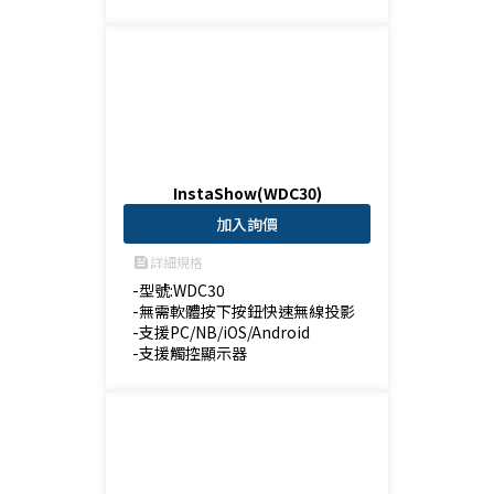
InstaShow(WDC30)
加入詢價
詳細規格
feed
-型號:WDC30

-無需軟體按下按鈕快速無線投影

-支援PC/NB/iOS/Android

-支援觸控顯示器