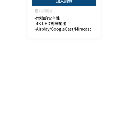
加入詢價
詳細規格
feed
-增強的安全性

-4K UHD視訊輸出

-Airplay/GoogleCast/Miracast