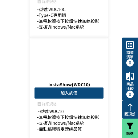
詳細規格
feed
-型號:WDC10C

-Type-C專用版

-無需軟體按下按鈕快速無線投影

-支援Windows/Mac系統
list_alt
詢價
清單
0
compare
商品
InstaShow(WDC10)
比較
加入詢價
0
詳細規格
feed
north
 -型號:WDC10

回頂部
-無需軟體按下按鈕快速無線投影

-支援Windows/Mac系統

filter_alt
-自動跳頻穩定連線品質
篩選