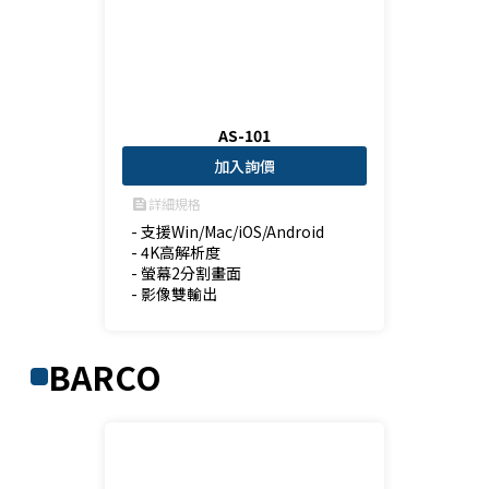
AS-101
加入詢價
詳細規格
feed
- 支援Win/Mac/iOS/Android

- 4K高解析度

- 螢幕2分割畫面

- 影像雙輸出
BARCO