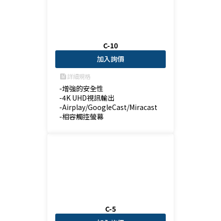
C-10
加入詢價
詳細規格
feed
-增強的安全性

-4K UHD視訊輸出

-Airplay/GoogleCast/Miracast

-相容觸控螢幕
C-5