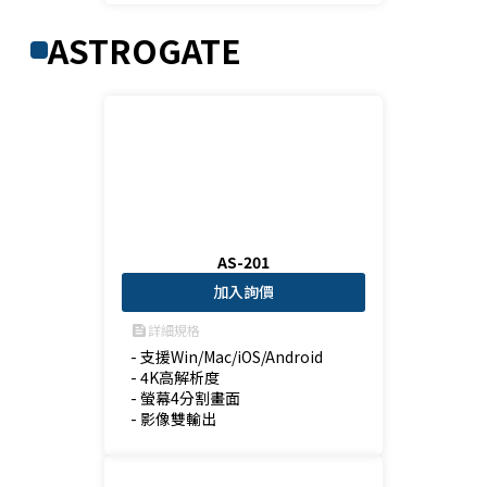
ASTROGATE
AS-201
加入詢價
詳細規格
feed
- 支援Win/Mac/iOS/Android

- 4K高解析度

- 螢幕4分割畫面

- 影像雙輸出