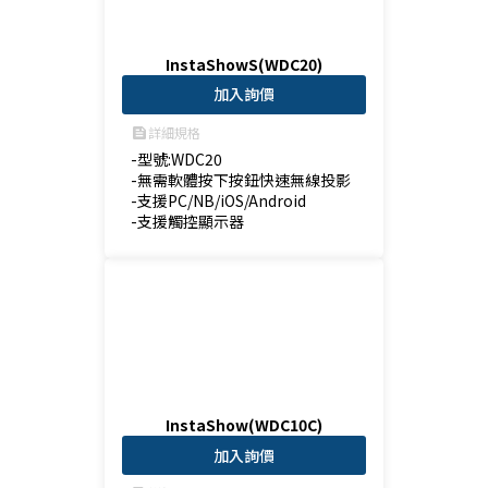
InstaShowS(WDC20)
加入詢價
詳細規格
feed
-型號:WDC20

-無需軟體按下按鈕快速無線投影

-支援PC/NB/iOS/Android

-支援觸控顯示器
InstaShow(WDC10C)
加入詢價