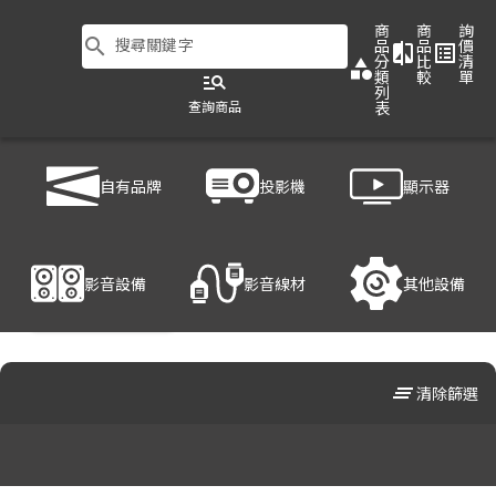
商
商
詢
search
搜尋關鍵字
品
品
價
compare
list_alt
分
比
清
category
類
較
單
manage_search
列
查詢商品
表
商品列表
/
影音設備
/
無線投影伺服器
自有品牌
投影機
顯示器
影音設備
影音線材
其他設備
clear_all
清除篩選