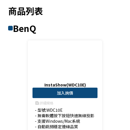
商品列表
BenQ
InstaShow(WDC10E)
加入詢價
詳細規格
feed
- 型號:WDC10E

- 無需軟體按下按鈕快速無線投影

- 支援Windows/Mac系統

- 自動跳頻穩定連線品質