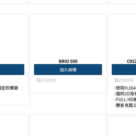
BRIO 500
C92
加入詢價
詳細規格
詳細規格
feed
feed
議室的實惠
-使用H.26
-隨附2D背
-FULL H
-雙麥克風