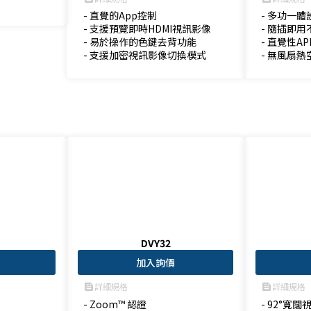
- 直覺的App控制

- 多功一體
- 支援預覽即時HDMI視訊影像

- 隨插即用
- 易於操作的色鍵去背功能

- 直覺性AP
- 支援加密視訊影像切換模式
- 無風扇
DVY32
加入詢價
詳細規格
詳細規格
feed
feed
- Zoom™ 認證

- 92°寬闊視