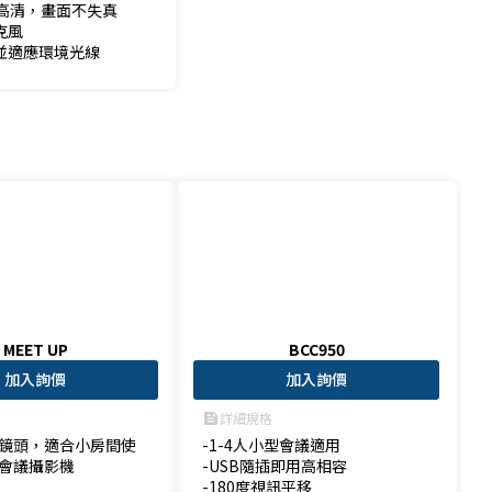
 超高清，畫面不失真

克風

測並適應環境光線
MEET UP
BCC950
加入詢價
加入詢價
詳細規格
feed
鏡頭，適合小房間使
-1-4人小型會議適用

會議攝影機
-USB隨插即用高相容

-180度視訊平移
