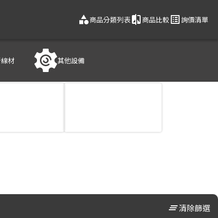
category
compare
list_alt
商品分類列表
商品比較
詢價清單
音線材
其他設備
clear_all
清除篩選