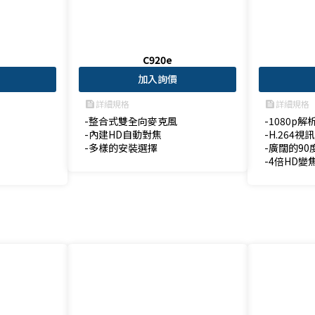
C920e
加入詢價
詳細規格
詳細規格
feed
feed
-整合式雙全向麥克風

-1080p解析
-內建HD自動對焦

-H.264視訊
-多樣的安裝選擇
-廣闊的90
-4倍HD變