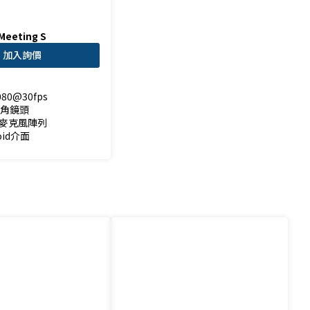
Meeting S
加入詢價
080@30fps

廣角鏡頭

麥克風陣列

oid介面