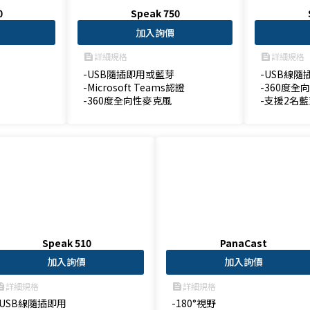
0
Speak 750
加入詢價
詳細規格
詳細規格
feed
feed
-USB隨插即用或藍芽

-USB線隨
-Microsoft Teams認證

-360度全
-360度全向性麥克風
-支援2名
Speak 510
PanaCast
加入詢價
加入詢價
詳細規格
詳細規格
ed
feed
-USB線隨插即用

-180°視野
