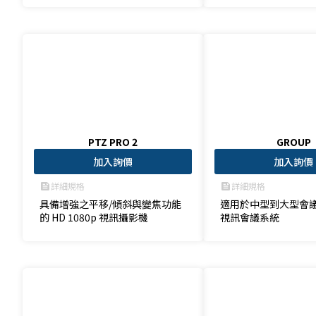
PTZ PRO 2
GROUP
加入詢價
加入詢價
詳細規格
詳細規格
feed
feed
具備增強之平移/傾斜與變焦功能
適用於中型到大型會
的 HD 1080p 視訊攝影機
視訊會議系統