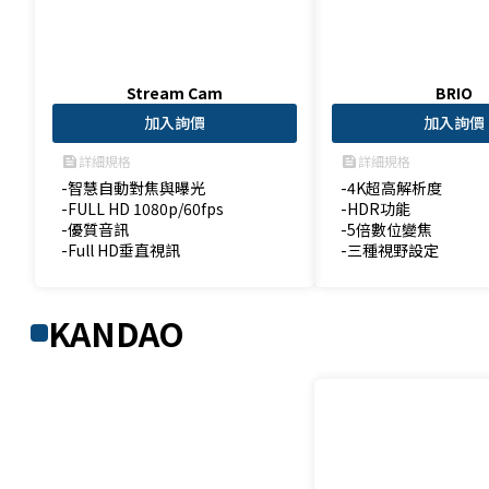
Stream Cam
BRIO
加入詢價
加入詢價
詳細規格
詳細規格
feed
feed
-智慧自動對焦與曝光

-4K超高解析度

-FULL HD 1080p/60fps

-HDR功能

-優質音訊

-5倍數位變焦

-Full HD垂直視訊
-三種視野設定
KANDAO