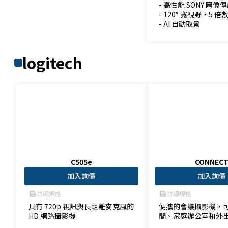
- 高性能 SONY 圖像傳
- 120° 寬視野，5 倍
- AI 自動取景
logitech
C505e
CONNEC
加入詢價
加入詢價
詳細規格
詳細規格
feed
feed
具有 720p 視訊與長距離麥克風的 
便攜的會議攝影機，
HD 網路攝影機
間、家庭辦公室和外