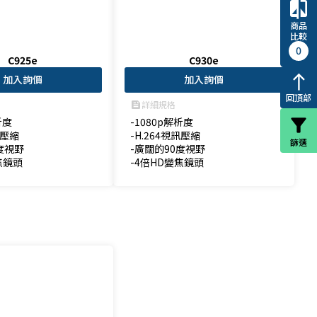
compare
商品
比較
0
C925e
C930e
north
加入詢價
加入詢價
回頂部
詳細規格
feed
filter_alt
度

-1080p解析度

壓縮

-H.264視訊壓縮

篩選
度視野

-廣闊的90度視野

焦鏡頭
-4倍HD變焦鏡頭