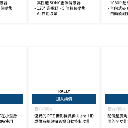
感器

- 高性能 SONY 圖像傳感器

- 1080P
數位變焦

- 120° 寬視野，5 倍數位變焦

- 全向式麥
- AI 自動取景
- 自動偵
T
RALLY
加入詢價
詳細規格
詳細規格
feed
feed
可在小型房
優異的 PTZ 攝影機具備 Ultra-HD 
配備超廣角
出時使用
成像系統與攝影機自動控制功能
用的全功能