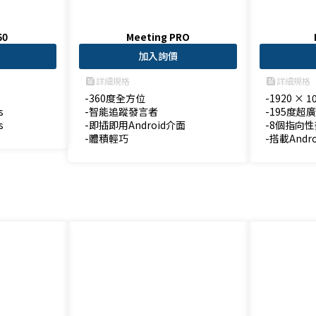
60
Meeting PRO
加入詢價
詳細規格
詳細規格
feed
feed
-360度全方位

-1920 × 1


-智能追蹤發言者

-195度超
s
-即插即用Android介面

-8個指向性
-體積輕巧
-搭載Andr