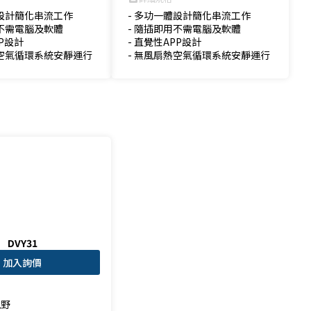
設計簡化串流工作

- 多功一體設計簡化串流工作

不需電腦及軟體

- 隨插即用不需電腦及軟體

P設計

- 直覺性APP設計

熱空氣循環系統安靜運行
- 無風扇熱空氣循環系統安靜運行
DVY31
加入詢價
野
