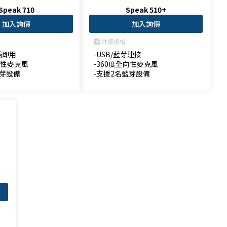
Speak 710
Speak 510+
加入詢價
加入詢價
詳細規格
feed
插即用

-USB/藍芽連接

向性麥克風

-360度全向性麥克風

藍芽設備
-支援2名藍芽設備