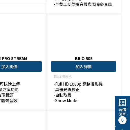
-全雙工話筒擴音機與隔噪麥克風
2 PRO STREAM
BRIO 505
加入詢價
加入詢價
詳細規格
feed
4可快速上傳

-Full HD 1080p 網路攝影機

景更換功能

-具備光線校正

D玻璃鏡頭

-自動取景

立體聲音效
-Show Mode 
list_alt
詢價
清單
0