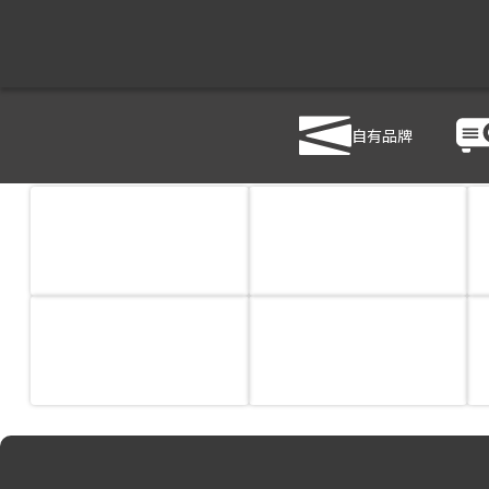
商品列表
/
影音設備
/
視訊/直錄播系統
自有品牌