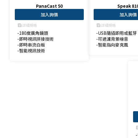
PanaCast 50
Speak 81
加入詢價
加入詢價
詳細規格
詳細規格
feed
feed
-180度廣角鏡頭

-USB隨插即用或藍芽

-即時視訊拼接技術

-可過濾背景噪音

-即時串流白板

-智能指向麥克風
-智能視訊技術
fe