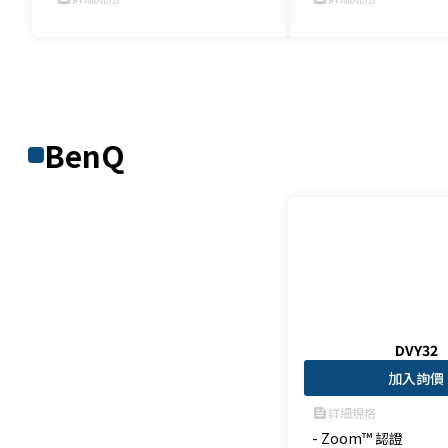
BenQ
DVY32
加入詢價
詳細規格
feed
- Zoom™ 認證
