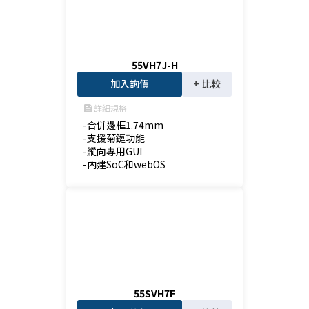
55VH7J-H
加入詢價
+ 比較
詳細規格
feed
-合併邊框1.74mm

-支援菊鏈功能

-縱向專用GUI

-內建SoC和webOS
55SVH7F