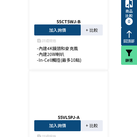
compare
商品
比較
0
55CT5WJ-B
加入詢價
+ 比較
north
詳細規格
回頂部
feed
-內建4K鏡頭和麥克風

filter_alt
-內建20W喇叭

-In-Cell觸控(最多10點)
篩選
55VL5PJ-A
加入詢價
+ 比較
詳細規格
feed