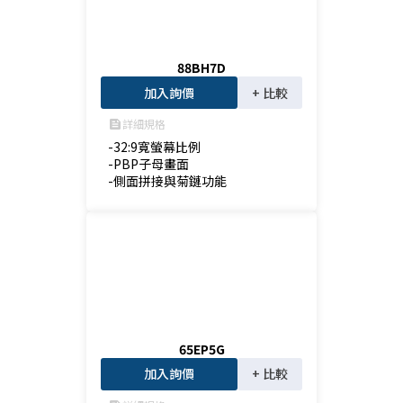
88BH7D
加入詢價
+ 比較
詳細規格
feed
-32:9寬螢幕比例

-PBP子母畫面

-側面拼接與菊鏈功能
65EP5G
加入詢價
+ 比較