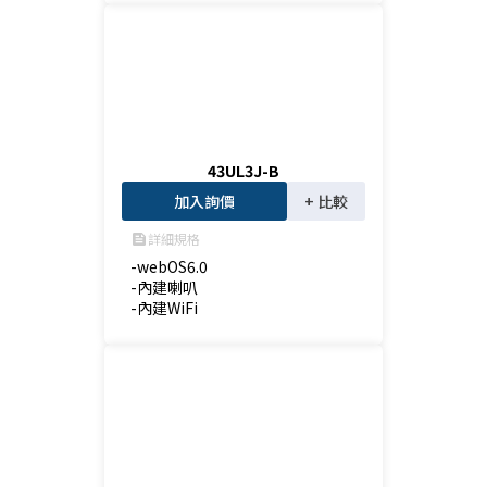
43UL3J-B
加入詢價
+ 比較
詳細規格
feed
-webOS6.0

-內建喇叭

-內建WiFi