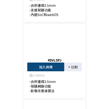
-合併邊框3.5mm

-支援菊鏈功能

-內建SoC和webOS
49VL5PJ
加入詢價
+ 比較
詳細規格
feed
-合併邊框3.5mm

-菊鏈網路功能

-影像改善演算法