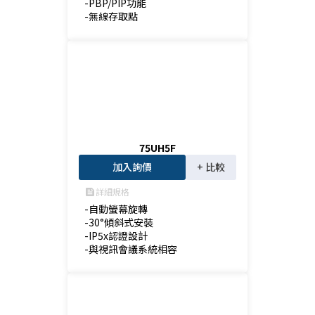
-PBP/PIP功能

-無線存取點
75UH5F
加入詢價
+ 比較
詳細規格
feed
-自動螢幕旋轉

-30°傾斜式安裝

-IP5x認證設計

-與視訊會議系統相容