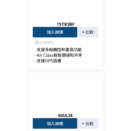
75TR3BF
加入詢價
+ 比較
詳細規格
feed
-支援多點觸控和書寫功能

-Air Class輕鬆連接和共享

-支援OPS插槽
60UL3E
加入詢價
+ 比較