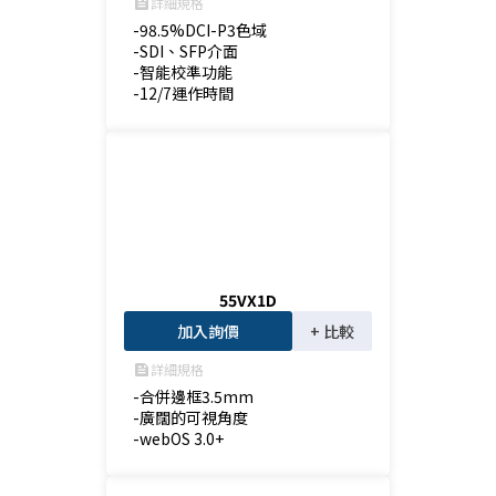
詳細規格
feed
-98.5%DCI-P3色域

-SDI、SFP介面

-智能校準功能

-12/7運作時間
55VX1D
加入詢價
+ 比較
詳細規格
feed
-合併邊框3.5mm

-廣闊的可視角度

-webOS 3.0+