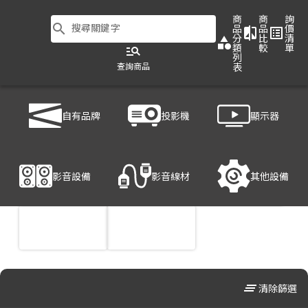
商
商
詢
search
搜尋關鍵字
品
品
價
compare
list_alt
分
比
清
category
類
較
單
manage_search
列
查詢商品
表
商品列表
/
顯示器
/
大型商用顯示器
自有品牌
投影機
顯示器
影音設備
影音線材
其他設備
clear_all
清除篩選