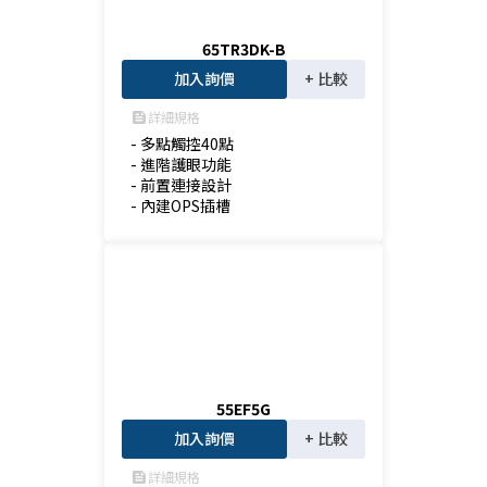
65TR3DK-B
加入詢價
+ 比較
詳細規格
feed
- 多點觸控40點

- 進階護眼功能

- 前置連接設計

- 內建OPS插槽
55EF5G
加入詢價
+ 比較
詳細規格
feed