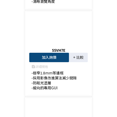
-清晰瀏覽角度
55VH7E
加入詢價
+ 比較
詳細規格
feed
-極窄1.8mm等邊框

-採用影像改進算法減少間隙

-防眩光塗層

-縱向的專用GUI