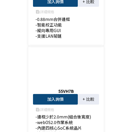
加入詢價
+ 比較
詳細規格
feed
-0.88mm合併邊框

-智能校正功能

-縱向專用GUI

-支援LAN菊鏈
55VH7B
加入詢價
+ 比較
詳細規格
feed
-邊框少於2.0mm(組合後寬度)

-webOS2.0作業系統

-內建四核心SoC系統晶片
