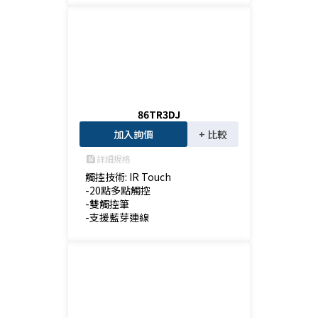
86TR3DJ
加入詢價
+ 比較
詳細規格
feed
觸控技術: IR Touch

-20點多點觸控

-雙觸控筆

-支援藍芽連線