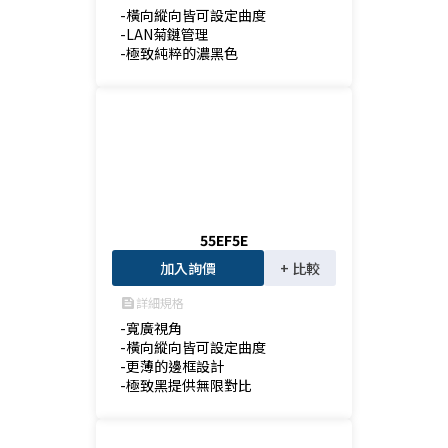
-橫向縱向皆可設定曲度

-LAN菊鏈管理

-極致純粹的濃黑色
55EF5E
加入詢價
+ 比較
詳細規格
feed
-寬廣視角

-橫向縱向皆可設定曲度

-更薄的邊框設計

-極致黑提供無限對比