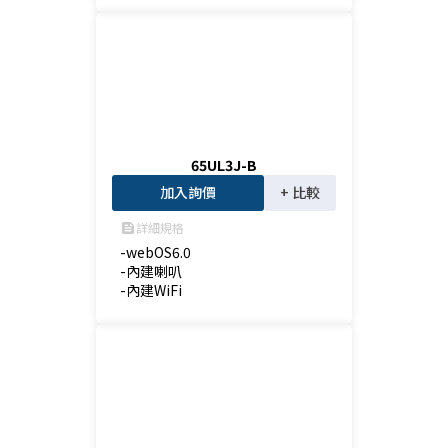
65UL3J-B
加入詢價
+ 比較
詳細規格
feed
-webOS6.0

-內建喇叭

-內建WiFi