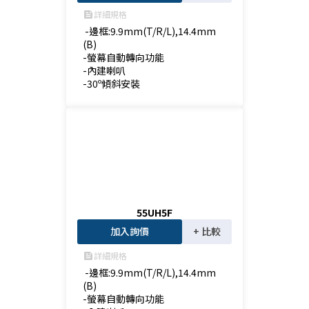
詳細規格
feed
 -邊框:9.9mm(T/R/L),14.4mm
(B)

-螢幕自動轉向功能

-內建喇叭

-30º傾斜安裝
55UH5F
加入詢價
+ 比較
詳細規格
feed
 -邊框:9.9mm(T/R/L),14.4mm
(B)

-螢幕自動轉向功能
