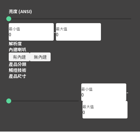
150
150
亮度 (ANSI)
最小值
最大值
-
解析度
內建喇叭
有內建
無內建
產品分類
觸控技術
產品尺寸
最小值
-
65
65
最大值