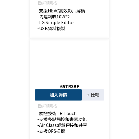
詳細規格
feed
-支援HEVC高效影片解碼

-內建喇叭10W*2

-LG Simple Editor

-USB資料複製
65TR3BF
加入詢價
+ 比較
詳細規格
feed
  觸控技術: IR Touch

-支援多點觸控和書寫功能

-Air Class輕鬆連接和共享

-支援OPS插槽