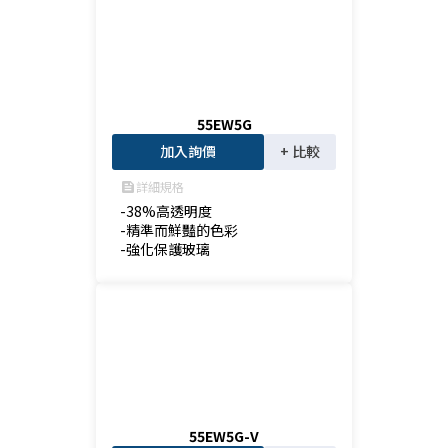
55EW5G
加入詢價
+ 比較
詳細規格
feed
-38%高透明度

-精準而鮮豔的色彩

-強化保護玻璃
55EW5G-V