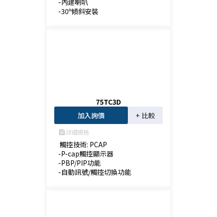
-內建喇叭

-30º傾斜安裝
75TC3D
加入詢價
+ 比較
詳細規格
feed
 觸控技術: PCAP

-P-cap觸控顯示器

-PBP/PIP功能

-自動訊號/觸控切換功能