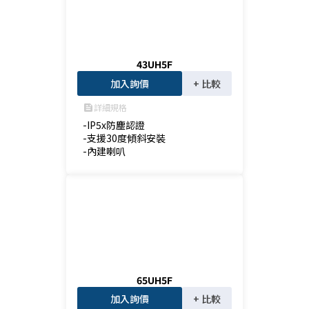
43UH5F
加入詢價
+ 比較
詳細規格
feed
-IP5x防塵認證

-支援30度傾斜安裝

-內建喇叭
65UH5F
加入詢價
+ 比較