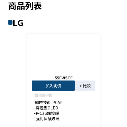
商品列表
LG
55EW5TF
加入詢價
+ 比較
詳細規格
feed
 觸控技術: PCAP

-穿透型OLED

-P-Cap觸控膜

-強化保護玻璃