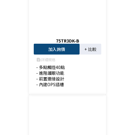
75TR3DK-B
加入詢價
+ 比較
詳細規格
feed
- 多點觸控40點

- 進階護眼功能

- 前置連接設計

- 內建OPS插槽