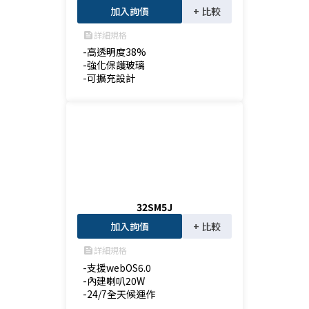
加入詢價
+ 比較
詳細規格
feed
-高透明度38%

-強化保護玻璃

-可擴充設計
32SM5J
加入詢價
+ 比較
詳細規格
feed
-支援webOS6.0

-內建喇叭20W

-24/7全天候運作