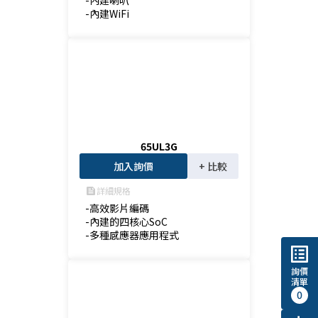
-內建喇叭

-內建WiFi
65UL3G
加入詢價
+ 比較
詳細規格
feed
-高效影片編碼

-內建的四核心SoC

-多種感應器應用程式
list_alt
詢價
清單
0