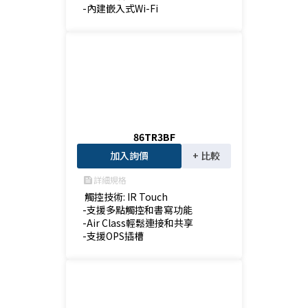
-內建嵌入式Wi-Fi
86TR3BF
加入詢價
+ 比較
詳細規格
feed
 觸控技術: IR Touch

-支援多點觸控和書寫功能

-Air Class輕鬆連接和共享

-支援OPS插槽