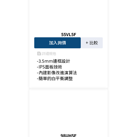
55VL5F
加入詢價
+ 比較
詳細規格
feed
-3.5mm邊框設計

-IPS面板技術

-內建影像改進演算法

-簡單的白平衡調整
98UH5F