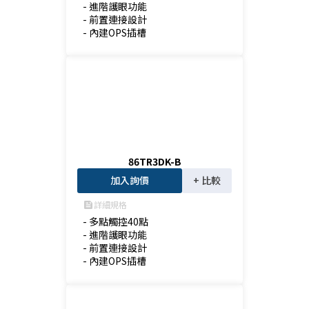
- 進階護眼功能

- 前置連接設計

- 內建OPS插槽
86TR3DK-B
加入詢價
+ 比較
詳細規格
feed
- 多點觸控40點

- 進階護眼功能

- 前置連接設計

- 內建OPS插槽