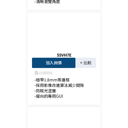
-清晰瀏覽角度
55VH7E
加入詢價
+ 比較
詳細規格
feed
-極窄1.8mm等邊框

-採用影像改進算法減少間隙

-防眩光塗層

-縱向的專用GUI