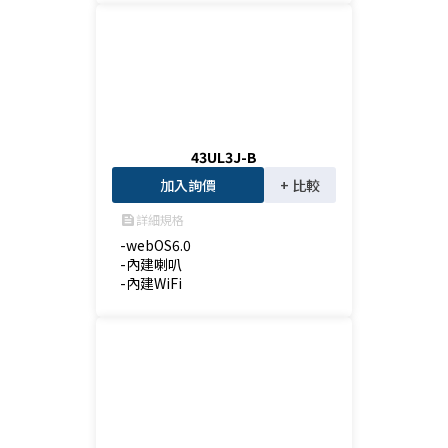
43UL3J-B
加入詢價
+ 比較
詳細規格
feed
-webOS6.0

-內建喇叭

-內建WiFi