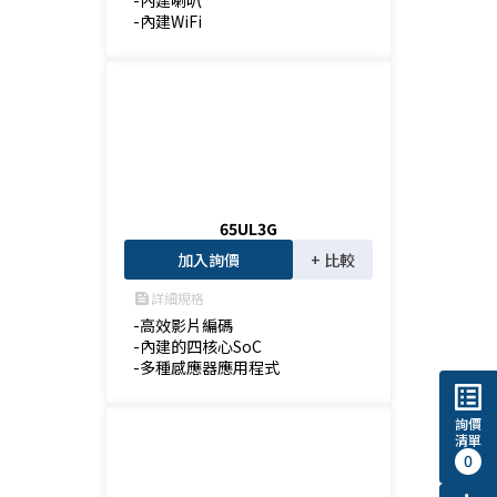
-內建喇叭

-內建WiFi
65UL3G
加入詢價
+ 比較
詳細規格
feed
-高效影片編碼

-內建的四核心SoC

-多種感應器應用程式
list_alt
詢價
清單
0