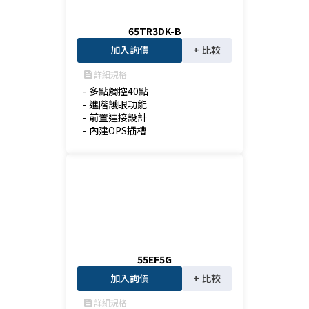
65TR3DK-B
加入詢價
+ 比較
詳細規格
feed
- 多點觸控40點

- 進階護眼功能

- 前置連接設計

- 內建OPS插槽
55EF5G
加入詢價
+ 比較
詳細規格
feed