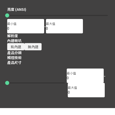
150
150
亮度 (ANSI)
最小值
最大值
-
解析度
內建喇叭
有內建
無內建
產品分類
觸控技術
產品尺寸
最小值
-
65
65
最大值