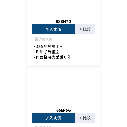
88BH7D
加入詢價
+ 比較
詳細規格
feed
-32:9寬螢幕比例

-PBP子母畫面

-側面拼接與菊鏈功能
65EP5G
加入詢價
+ 比較