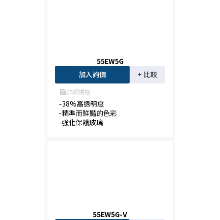
55EW5G
加入詢價
+ 比較
詳細規格
feed
-38%高透明度

-精準而鮮豔的色彩

-強化保護玻璃
55EW5G-V