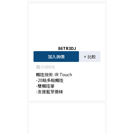
86TR3DJ
加入詢價
+ 比較
詳細規格
feed
觸控技術: IR Touch

-20點多點觸控

-雙觸控筆

-支援藍芽連線