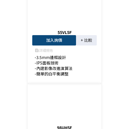
55VL5F
加入詢價
+ 比較
詳細規格
feed
-3.5mm邊框設計

-IPS面板技術

-內建影像改進演算法

-簡單的白平衡調整
98UH5F