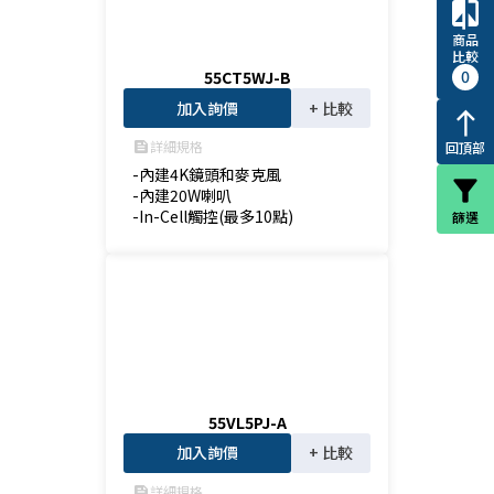
compare
商品
比較
0
55CT5WJ-B
加入詢價
+ 比較
north
詳細規格
回頂部
feed
-內建4K鏡頭和麥克風

filter_alt
-內建20W喇叭

-In-Cell觸控(最多10點)
篩選
55VL5PJ-A
加入詢價
+ 比較
詳細規格
feed