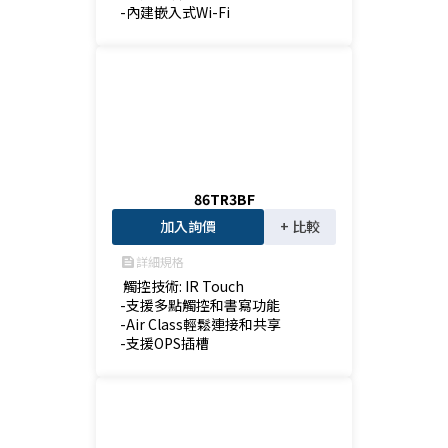
-內建嵌入式Wi-Fi
86TR3BF
加入詢價
+ 比較
詳細規格
feed
 觸控技術: IR Touch

-支援多點觸控和書寫功能

-Air Class輕鬆連接和共享

-支援OPS插槽