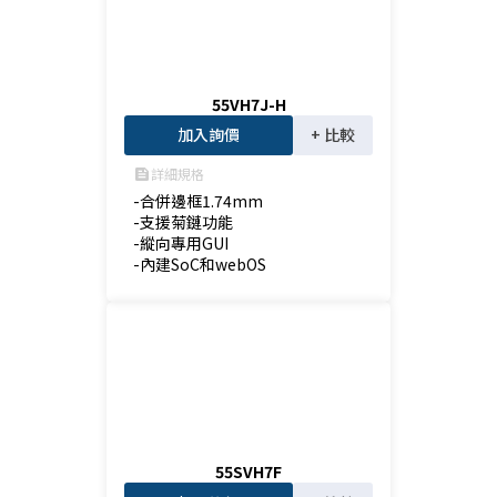
55VH7J-H
加入詢價
+ 比較
詳細規格
feed
-合併邊框1.74mm

-支援菊鏈功能

-縱向專用GUI

-內建SoC和webOS
55SVH7F