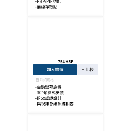
-PBP/PIP功能

-無線存取點
75UH5F
加入詢價
+ 比較
詳細規格
feed
-自動螢幕旋轉

-30°傾斜式安裝

-IP5x認證設計

-與視訊會議系統相容