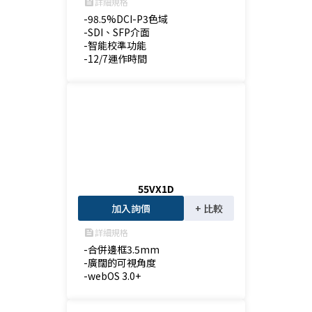
詳細規格
feed
-98.5%DCI-P3色域

-SDI、SFP介面

-智能校準功能

-12/7運作時間
55VX1D
加入詢價
+ 比較
詳細規格
feed
-合併邊框3.5mm

-廣闊的可視角度

-webOS 3.0+