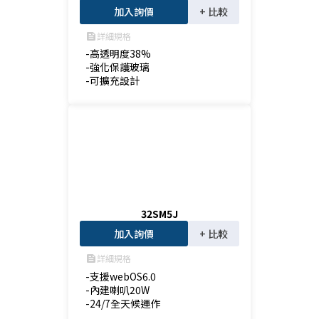
加入詢價
+ 比較
詳細規格
feed
-高透明度38%

-強化保護玻璃

-可擴充設計
32SM5J
加入詢價
+ 比較
詳細規格
feed
-支援webOS6.0

-內建喇叭20W

-24/7全天候運作