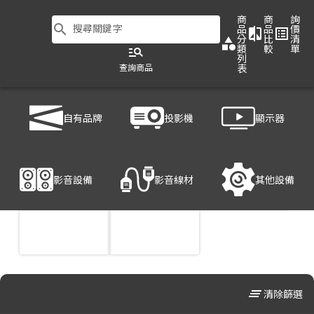
商
商
詢
search
搜尋關鍵字
品
品
價
compare
list_alt
分
比
清
category
類
較
單
manage_search
列
查詢商品
表
商品列表
/
顯示器
/
大型商用顯示器
自有品牌
投影機
顯示器
影音設備
影音線材
其他設備
clear_all
清除篩選