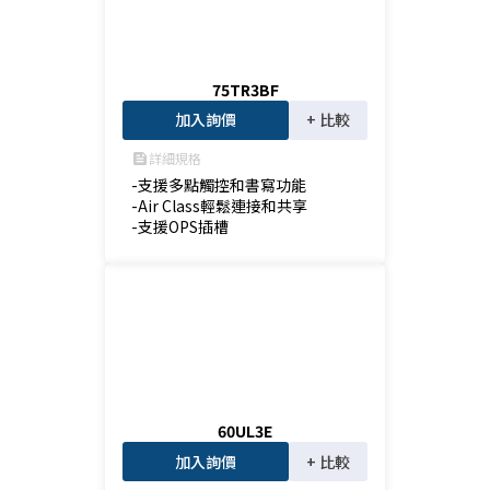
75TR3BF
加入詢價
+ 比較
詳細規格
feed
-支援多點觸控和書寫功能

-Air Class輕鬆連接和共享

-支援OPS插槽
60UL3E
加入詢價
+ 比較