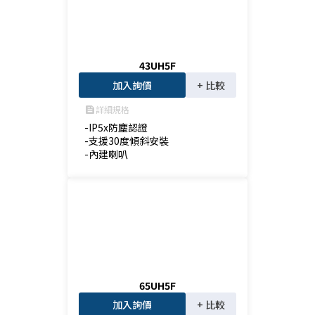
43UH5F
加入詢價
+ 比較
詳細規格
feed
-IP5x防塵認證

-支援30度傾斜安裝

-內建喇叭
65UH5F
加入詢價
+ 比較