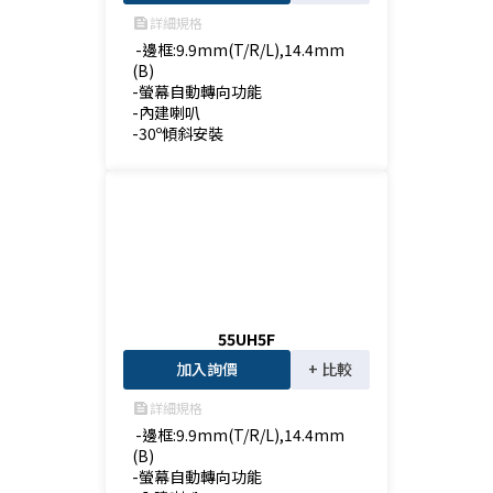
詳細規格
feed
 -邊框:9.9mm(T/R/L),14.4mm
(B)

-螢幕自動轉向功能

-內建喇叭

-30º傾斜安裝
55UH5F
加入詢價
+ 比較
詳細規格
feed
 -邊框:9.9mm(T/R/L),14.4mm
(B)

-螢幕自動轉向功能
