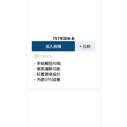
75TR3DK-B
加入詢價
+ 比較
詳細規格
feed
- 多點觸控40點

- 進階護眼功能

- 前置連接設計

- 內建OPS插槽