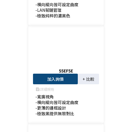
-橫向縱向皆可設定曲度

-LAN菊鏈管理

-極致純粹的濃黑色
55EF5E
加入詢價
+ 比較
詳細規格
feed
-寬廣視角

-橫向縱向皆可設定曲度

-更薄的邊框設計

-極致黑提供無限對比