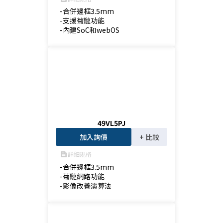
-合併邊框3.5mm

-支援菊鏈功能

-內建SoC和webOS
49VL5PJ
加入詢價
+ 比較
詳細規格
feed
-合併邊框3.5mm

-菊鏈網路功能

-影像改善演算法