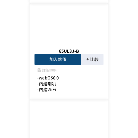
65UL3J-B
加入詢價
+ 比較
詳細規格
feed
-webOS6.0

-內建喇叭

-內建WiFi