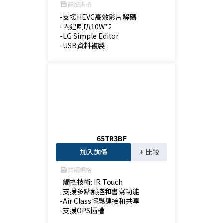
詳細規格
feed
-支援HEVC高效影片解碼

-內建喇叭10W*2

-LG Simple Editor

-USB資料複製
65TR3BF
加入詢價
+ 比較
詳細規格
feed
  觸控技術: IR Touch

-支援多點觸控和書寫功能

-Air Class輕鬆連接和共享

-支援OPS插槽