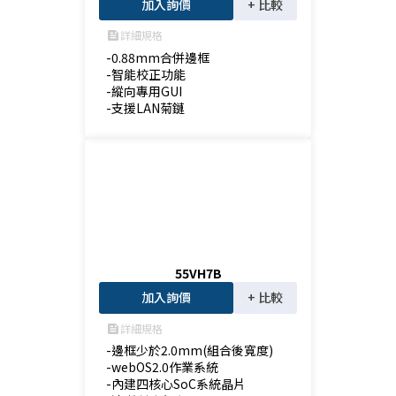
加入詢價
+ 比較
詳細規格
feed
-0.88mm合併邊框

-智能校正功能

-縱向專用GUI

-支援LAN菊鏈
55VH7B
加入詢價
+ 比較
詳細規格
feed
-邊框少於2.0mm(組合後寬度)

-webOS2.0作業系統

-內建四核心SoC系統晶片
