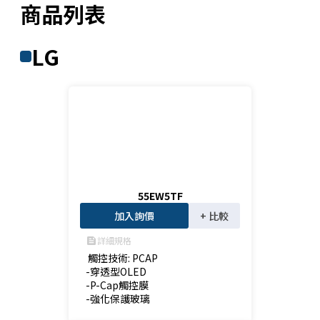
商品列表
LG
55EW5TF
加入詢價
+ 比較
詳細規格
feed
 觸控技術: PCAP

-穿透型OLED

-P-Cap觸控膜

-強化保護玻璃