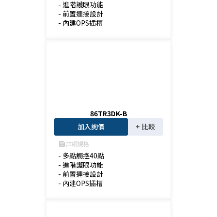
- 進階護眼功能

- 前置連接設計

- 內建OPS插槽
86TR3DK-B
加入詢價
+ 比較
詳細規格
feed
- 多點觸控40點

- 進階護眼功能

- 前置連接設計

- 內建OPS插槽