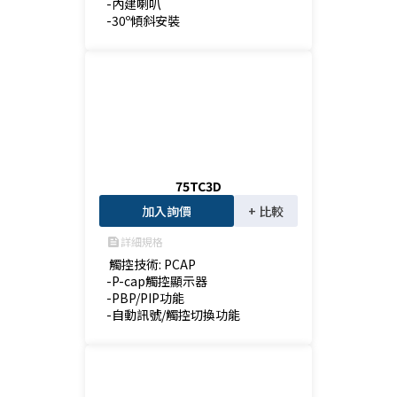
-內建喇叭

-30º傾斜安裝
75TC3D
加入詢價
+ 比較
詳細規格
feed
 觸控技術: PCAP

-P-cap觸控顯示器

-PBP/PIP功能

-自動訊號/觸控切換功能